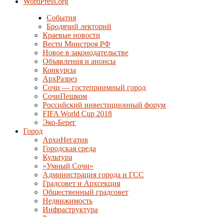
WordPress.org
События
Бродячий лекторий
Краевые новости
Вести Минстроя РФ
Новое в законодательстве
Объявления и анонсы
Конкурсы
АрхРазрез
Сочи — гостеприимный город
СочиПешком
Российский инвестиционный форум
FIFA World Cup 2018
Эко-Берег
Город
АрхиНегатив
Городская среда
Культура
«Умный Сочи»
Администрация города и ГСС
Градсовет и Архсекция
Общественный градсовет
Недвижимость
Инфраструктура