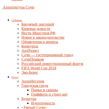
Архитектура Сочи
События
Бродячий лекторий
Краевые новости
Вести Минстроя РФ
Новое в законодательстве
Объявления и анонсы
Конкурсы
АрхРазрез
Сочи — гостеприимный город
СочиПешком
Российский инвестиционный форум
FIFA World Cup 2018
Эко-Берег
Город
АрхиНегатив
Городская среда
Парки и скверы
Граффити и стрит-арт
Культура
Идентичность
«Умный Сочи»