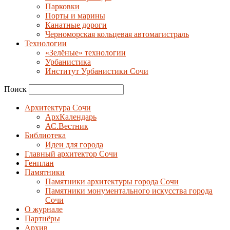
Парковки
Порты и марины
Канатные дороги
Черноморская кольцевая автомагистраль
Технологии
«Зелёные» технологии
Урбанистика
Институт Урбанистики Сочи
Поиск
Архитектура Сочи
АрхКалендарь
АС.Вестник
Библиотека
Идеи для города
Главный архитектор Сочи
Генплан
Памятники
Памятники архитектуры города Сочи
Памятники монументального искусства города
Сочи
О журнале
Партнёры
Архив