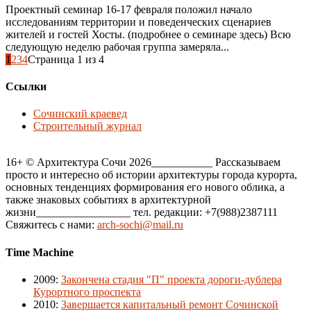
Проектный семинар 16-17 февраля положил начало
исследованиям территории и поведенческих сценариев
жителей и гостей Хосты. (подробнее о семинаре здесь) Всю
следующую неделю рабочая группа замеряла...
1
2
3
4
Страница 1 из 4
Ссылки
Сочинский краевед
Строительный журнал
16+ © Архитектура Сочи 2026___________ Рассказываем
просто и интересно об истории архитектуры города курорта,
основных тенденциях формирования его нового облика, а
также знаковых событиях в архитектурной
жизни_________________ тел. редакции: +7(988)2387111
Свяжитесь с нами:
arch-sochi@mail.ru
Time Machine
2009
:
Закончена стадия "П" проекта дороги-дублера
Курортного проспекта
2010
:
Завершается капитальный ремонт Сочинской