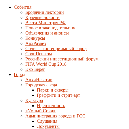
События
Бродячий лекторий
Краевые новости
Вести Минстроя РФ
Новое в законодательстве
Объявления и анонсы
Конкурсы
АрхРазрез
Сочи — гостеприимный город
СочиПешком
Российский инвестиционный форум
FIFA World Cup 2018
Эко-Берег
Город
АрхиНегатив
Городская среда
Парки и скверы
Граффити и стрит-арт
Культура
Идентичность
«Умный Сочи»
Администрация города и ГСС
Слушания
Документы