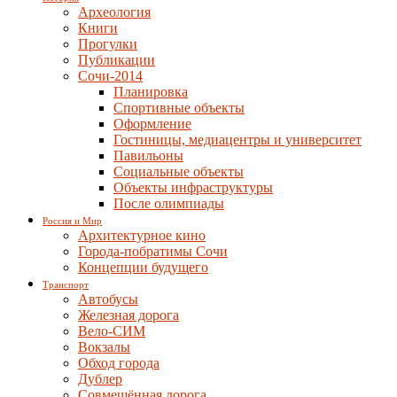
Археология
Книги
Прогулки
Публикации
Сочи-2014
Планировка
Спортивные объекты
Оформление
Гостиницы, медиацентры и университет
Павильоны
Социальные объекты
Объекты инфраструктуры
После олимпиады
Россия и Мир
Архитектурное кино
Города-побратимы Сочи
Концепции будущего
Транспорт
Автобусы
Железная дорога
Вело-СИМ
Вокзалы
Обход города
Дублер
Совмещённая дорога