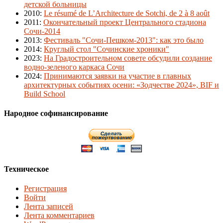
детской больницы
2010
:
Le résumé de L’Architecture de Sotchi, de 2 à 8 août
2011
:
Окончательный проект Центрального стадиона
Сочи-2014
2013
:
Фестиваль "Сочи-Пешком-2013": как это было
2014
:
Круглый стол "Сочинские хроники"
2023
:
На Градостроительном совете обсудили создание
водно-зеленого каркаса Сочи
2024
:
Принимаются заявки на участие в главных
архитектурных событиях осени: «Зодчестве 2024», BIF и
Build School
Народное софинансирование
Техническое
Регистрация
Войти
Лента записей
Лента комментариев