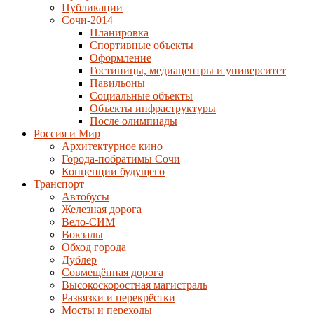
Публикации
Сочи-2014
Планировка
Спортивные объекты
Оформление
Гостиницы, медиацентры и университет
Павильоны
Социальные объекты
Объекты инфраструктуры
После олимпиады
Россия и Мир
Архитектурное кино
Города-побратимы Сочи
Концепции будущего
Транспорт
Автобусы
Железная дорога
Вело-СИМ
Вокзалы
Обход города
Дублер
Совмещённая дорога
Высокоскоростная магистраль
Развязки и перекрёстки
Мосты и переходы