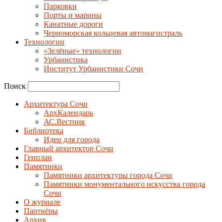
Парковки
Порты и марины
Канатные дороги
Черноморская кольцевая автомагистраль
Технологии
«Зелёные» технологии
Урбанистика
Институт Урбанистики Сочи
Поиск
Архитектура Сочи
АрхКалендарь
АС.Вестник
Библиотека
Идеи для города
Главный архитектор Сочи
Генплан
Памятники
Памятники архитектуры города Сочи
Памятники монументального искусства города
Сочи
О журнале
Партнёры
Архив