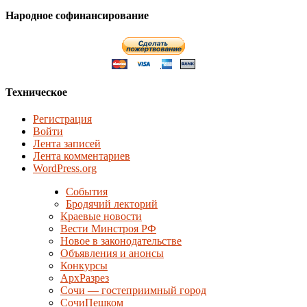
Народное софинансирование
Техническое
Регистрация
Войти
Лента записей
Лента комментариев
WordPress.org
События
Бродячий лекторий
Краевые новости
Вести Минстроя РФ
Новое в законодательстве
Объявления и анонсы
Конкурсы
АрхРазрез
Сочи — гостеприимный город
СочиПешком