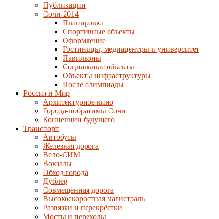
Публикации
Сочи-2014
Планировка
Спортивные объекты
Оформление
Гостиницы, медиацентры и университет
Павильоны
Социальные объекты
Объекты инфраструктуры
После олимпиады
Россия и Мир
Архитектурное кино
Города-побратимы Сочи
Концепции будущего
Транспорт
Автобусы
Железная дорога
Вело-СИМ
Вокзалы
Обход города
Дублер
Совмещённая дорога
Высокоскоростная магистраль
Развязки и перекрёстки
Мосты и переходы