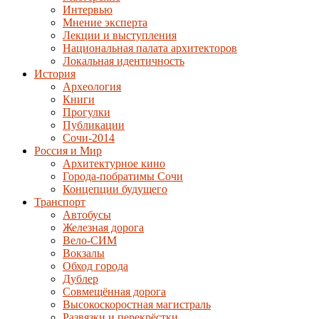
Интервью
Мнение эксперта
Лекции и выступления
Национальная палата архитекторов
Локальная идентичность
История
Археология
Книги
Прогулки
Публикации
Сочи-2014
Россия и Мир
Архитектурное кино
Города-побратимы Сочи
Концепции будущего
Транспорт
Автобусы
Железная дорога
Вело-СИМ
Вокзалы
Обход города
Дублер
Совмещённая дорога
Высокоскоростная магистраль
Развязки и перекрёстки