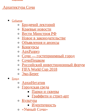
Архитектура Сочи
События
Бродячий лекторий
Краевые новости
Вести Минстроя РФ
Новое в законодательстве
Объявления и анонсы
Конкурсы
АрхРазрез
Сочи — гостеприимный город
СочиПешком
Российский инвестиционный форум
FIFA World Cup 2018
Эко-Берег
Город
АрхиНегатив
Городская среда
Парки и скверы
Граффити и стрит-арт
Культура
Идентичность
«Умный Сочи»