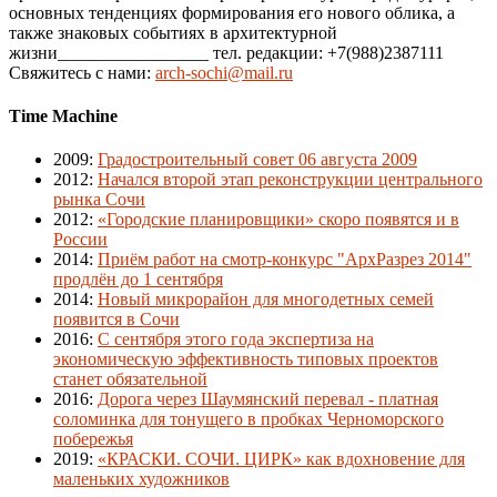
основных тенденциях формирования его нового облика, а
также знаковых событиях в архитектурной
жизни_________________ тел. редакции: +7(988)2387111
Свяжитесь с нами:
arch-sochi@mail.ru
Time Machine
2009
:
Градостроительный совет 06 августа 2009
2012
:
Начался второй этап реконструкции центрального
рынка Сочи
2012
:
«Городские планировщики» скоро появятся и в
России
2014
:
Приём работ на смотр-конкурс "АрхРазрез 2014"
продлён до 1 сентября
2014
:
Новый микрорайон для многодетных семей
появится в Сочи
2016
:
С сентября этого года экспертиза на
экономическую эффективность типовых проектов
станет обязательной
2016
:
Дорога через Шаумянский перевал - платная
соломинка для тонущего в пробках Черноморского
побережья
2019
:
«КРАСКИ. СОЧИ. ЦИРК» как вдохновение для
маленьких художников