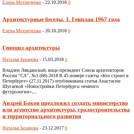
Елена Мотриченко
-
22.10.2018
0
Архитектурные беседы. 1. Генплан 1967 года
Елена Мотриченко
-
20.10.2018
0
Геноцид архитектуры
Наталья Захарова
-
15.03.2018
1
Владлен Лявданский, вице-президент Союза архитекторов
России "СА", №1 (68) 2018 В 45 номере газеты «Кто строит в
Петербурге» (27.11.2017) опубликована статья Анастасии
Шугаевой «Новостройки Петербурга: немного
футурологии»,...
Андрей Боков предложил создать министерство
или агентство архитектуры, градостроительства
и территориального развития
Наталья Захарова
-
23.12.2017
0