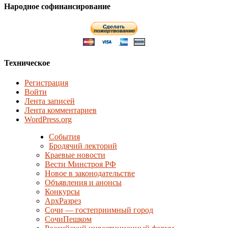
Народное софинансирование
Техническое
Регистрация
Войти
Лента записей
Лента комментариев
WordPress.org
События
Бродячий лекторий
Краевые новости
Вести Минстроя РФ
Новое в законодательстве
Объявления и анонсы
Конкурсы
АрхРазрез
Сочи — гостеприимный город
СочиПешком