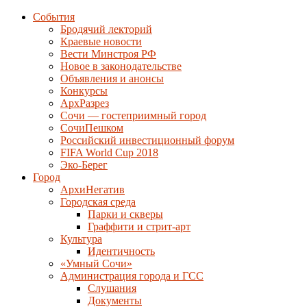
События
Бродячий лекторий
Краевые новости
Вести Минстроя РФ
Новое в законодательстве
Объявления и анонсы
Конкурсы
АрхРазрез
Сочи — гостеприимный город
СочиПешком
Российский инвестиционный форум
FIFA World Cup 2018
Эко-Берег
Город
АрхиНегатив
Городская среда
Парки и скверы
Граффити и стрит-арт
Культура
Идентичность
«Умный Сочи»
Администрация города и ГСС
Слушания
Документы