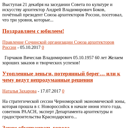
Выступая 21 декабря на заседании Совета по культуре и
искусству архитектор Андрей Владимирович Боков,
почётный президент Союза архитекторов России, посетовал,
что три уровня, которые...
Поздравляем с юбилеем!
Правление Сочинской организации Союза архитекторов
России
-
05.10.2017
0
Горчаков Вячеслав Владимирович 05.10.1957 60 лет Желаем
хороших заказов и творческих успехов!
Утопленные деньги, потерянный берег… или к
чему ведут непродуманные решения
Наталья Захарова
-
17.07.2017
0
На стратегической сессии Черноморской экономической зоны,
которая прошла в г. Новороссийск в начале июня этого года,
советник РААСН, эксперт Департамента архитектуры и
градостроительства Краснодарского...
Зачем обустраивать города