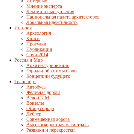
Интервью
Мнение эксперта
Лекции и выступления
Национальная палата архитекторов
Локальная идентичность
История
Археология
Книги
Прогулки
Публикации
Сочи-2014
Россия и Мир
Архитектурное кино
Города-побратимы Сочи
Концепции будущего
Транспорт
Автобусы
Железная дорога
Вело-СИМ
Вокзалы
Обход города
Дублер
Совмещённая дорога
Высокоскоростная магистраль
Развязки и перекрёстки