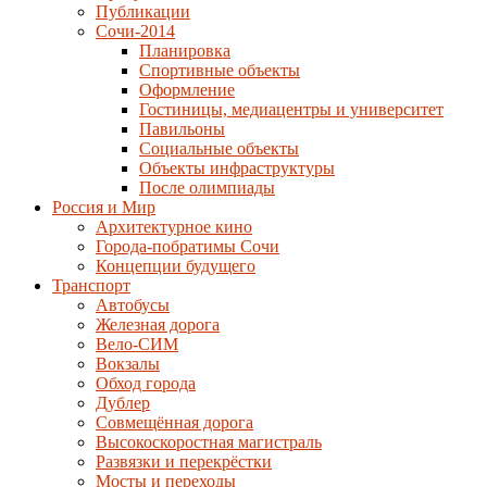
Публикации
Сочи-2014
Планировка
Спортивные объекты
Оформление
Гостиницы, медиацентры и университет
Павильоны
Социальные объекты
Объекты инфраструктуры
После олимпиады
Россия и Мир
Архитектурное кино
Города-побратимы Сочи
Концепции будущего
Транспорт
Автобусы
Железная дорога
Вело-СИМ
Вокзалы
Обход города
Дублер
Совмещённая дорога
Высокоскоростная магистраль
Развязки и перекрёстки
Мосты и переходы