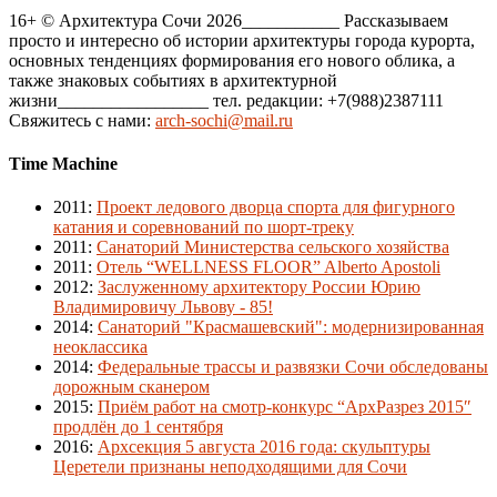
16+ © Архитектура Сочи 2026___________ Рассказываем
просто и интересно об истории архитектуры города курорта,
основных тенденциях формирования его нового облика, а
также знаковых событиях в архитектурной
жизни_________________ тел. редакции: +7(988)2387111
Свяжитесь с нами:
arch-sochi@mail.ru
Time Machine
2011
:
Проект ледового дворца спорта для фигурного
катания и соревнований по шорт-треку
2011
:
Санаторий Министерства сельского хозяйства
2011
:
Отель “WELLNESS FLOOR” Alberto Apostoli
2012
:
Заслуженному архитектору России Юрию
Владимировичу Львову - 85!
2014
:
Санаторий "Красмашевский": модернизированная
неоклассика
2014
:
Федеральные трассы и развязки Сочи обследованы
дорожным сканером
2015
:
Приём работ на смотр-конкурс “АрхРазрез 2015″
продлён до 1 сентября
2016
:
Архсекция 5 августа 2016 года: скульптуры
Церетели признаны неподходящими для Сочи