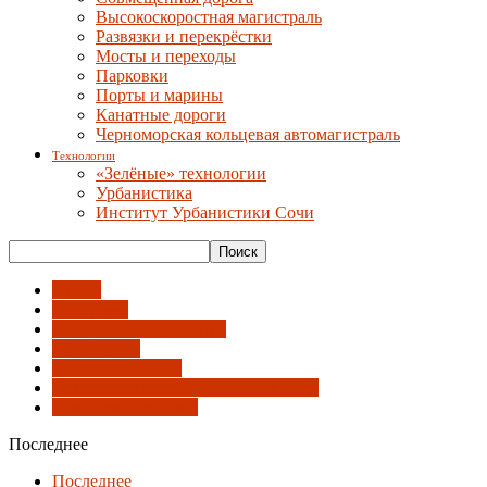
Высокоскоростная магистраль
Развязки и перекрёстки
Мосты и переходы
Парковки
Порты и марины
Канатные дороги
Черноморская кольцевая автомагистраль
Технологии
«Зелёные» технологии
Урбанистика
Институт Урбанистики Сочи
Имена
Интервью
Лекции и выступления
Мастерские
Мнение эксперта
Национальная палата архитекторов
Союз архитекторов
Последнее
Последнее