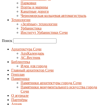
Парковки
Порты и марины
Канатные дороги
Черноморская кольцевая автомагистраль
Технологии
«Зелёные» технологии
Урбанистика
Институт Урбанистики Сочи
Поиск
Архитектура Сочи
АрхКалендарь
АС.Вестник
Библиотека
Идеи для города
Главный архитектор Сочи
Генплан
Памятники
Памятники архитектуры города Сочи
Памятники монументального искусства города
Сочи
О журнале
Партнёры
Архив