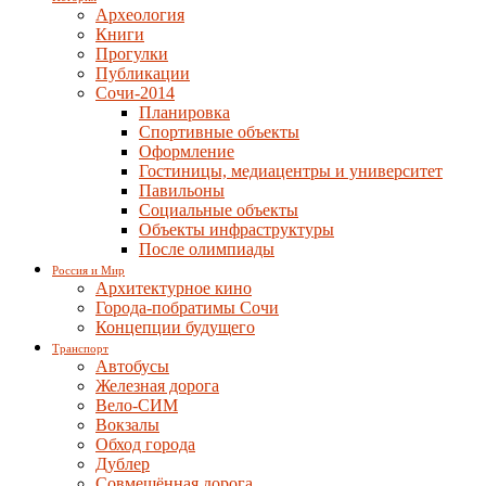
Археология
Книги
Прогулки
Публикации
Сочи-2014
Планировка
Спортивные объекты
Оформление
Гостиницы, медиацентры и университет
Павильоны
Социальные объекты
Объекты инфраструктуры
После олимпиады
Россия и Мир
Архитектурное кино
Города-побратимы Сочи
Концепции будущего
Транспорт
Автобусы
Железная дорога
Вело-СИМ
Вокзалы
Обход города
Дублер
Совмещённая дорога