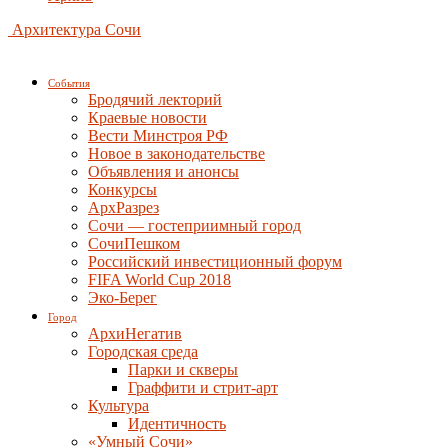
Архитектура Сочи
События
Бродячий лекторий
Краевые новости
Вести Минстроя РФ
Новое в законодательстве
Объявления и анонсы
Конкурсы
АрхРазрез
Сочи — гостеприимный город
СочиПешком
Российский инвестиционный форум
FIFA World Cup 2018
Эко-Берег
Город
АрхиНегатив
Городская среда
Парки и скверы
Граффити и стрит-арт
Культура
Идентичность
«Умный Сочи»