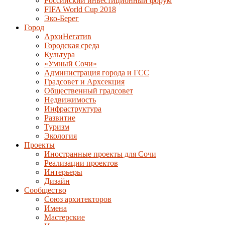
Российский инвестиционный форум
FIFA World Cup 2018
Эко-Берег
Город
АрхиНегатив
Городская среда
Культура
«Умный Сочи»
Администрация города и ГСС
Градсовет и Архсекция
Общественный градсовет
Недвижимость
Инфраструктура
Развитие
Туризм
Экология
Проекты
Иностранные проекты для Сочи
Реализации проектов
Интерьеры
Дизайн
Сообщество
Союз архитекторов
Имена
Мастерские