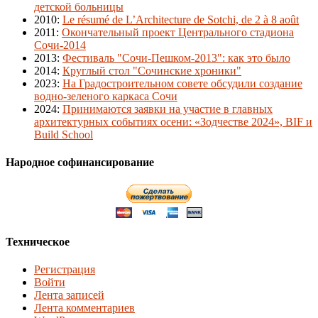
детской больницы
2010
:
Le résumé de L’Architecture de Sotchi, de 2 à 8 août
2011
:
Окончательный проект Центрального стадиона
Сочи-2014
2013
:
Фестиваль "Сочи-Пешком-2013": как это было
2014
:
Круглый стол "Сочинские хроники"
2023
:
На Градостроительном совете обсудили создание
водно-зеленого каркаса Сочи
2024
:
Принимаются заявки на участие в главных
архитектурных событиях осени: «Зодчестве 2024», BIF и
Build School
Народное софинансирование
Техническое
Регистрация
Войти
Лента записей
Лента комментариев