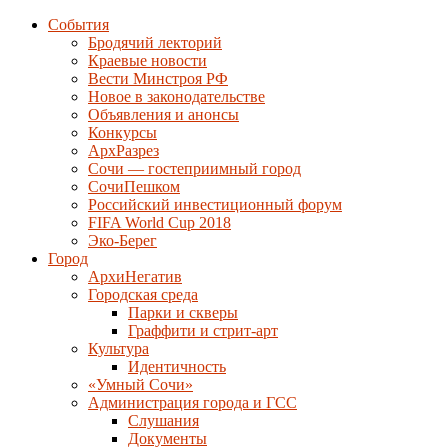
События
Бродячий лекторий
Краевые новости
Вести Минстроя РФ
Новое в законодательстве
Объявления и анонсы
Конкурсы
АрхРазрез
Сочи — гостеприимный город
СочиПешком
Российский инвестиционный форум
FIFA World Cup 2018
Эко-Берег
Город
АрхиНегатив
Городская среда
Парки и скверы
Граффити и стрит-арт
Культура
Идентичность
«Умный Сочи»
Администрация города и ГСС
Слушания
Документы