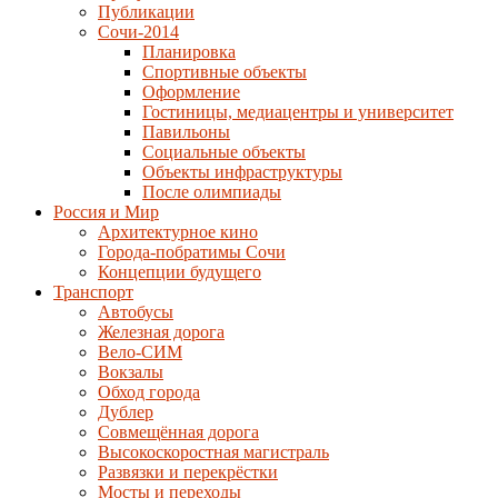
Публикации
Сочи-2014
Планировка
Спортивные объекты
Оформление
Гостиницы, медиацентры и университет
Павильоны
Социальные объекты
Объекты инфраструктуры
После олимпиады
Россия и Мир
Архитектурное кино
Города-побратимы Сочи
Концепции будущего
Транспорт
Автобусы
Железная дорога
Вело-СИМ
Вокзалы
Обход города
Дублер
Совмещённая дорога
Высокоскоростная магистраль
Развязки и перекрёстки
Мосты и переходы