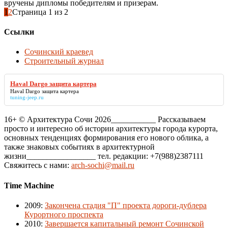
вручены дипломы победителям и призерам.
1
2
Страница 1 из 2
Ссылки
Сочинский краевед
Строительный журнал
Haval Dargo защита картера
Haval Dargo защита картера
tuning-jeep.ru
16+ © Архитектура Сочи 2026___________ Рассказываем
просто и интересно об истории архитектуры города курорта,
основных тенденциях формирования его нового облика, а
также знаковых событиях в архитектурной
жизни_________________ тел. редакции: +7(988)2387111
Свяжитесь с нами:
arch-sochi@mail.ru
Time Machine
2009
:
Закончена стадия "П" проекта дороги-дублера
Курортного проспекта
2010
:
Завершается капитальный ремонт Сочинской