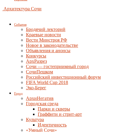
Архитектура Сочи
События
Бродячий лекторий
Краевые новости
Вести Минстроя РФ
Новое в законодательстве
Объявления и анонсы
Конкурсы
АрхРазрез
Сочи — гостеприимный город
СочиПешком
Российский инвестиционный форум
FIFA World Cup 2018
Эко-Берег
Город
АрхиНегатив
Городская среда
Парки и скверы
Граффити и стрит-арт
Культура
Идентичность
«Умный Сочи»