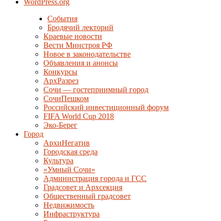
WordPress.org
События
Бродячий лекторий
Краевые новости
Вести Минстроя РФ
Новое в законодательстве
Объявления и анонсы
Конкурсы
АрхРазрез
Сочи — гостеприимный город
СочиПешком
Российский инвестиционный форум
FIFA World Cup 2018
Эко-Берег
Город
АрхиНегатив
Городская среда
Культура
«Умный Сочи»
Администрация города и ГСС
Градсовет и Архсекция
Общественный градсовет
Недвижимость
Инфраструктура