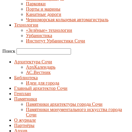
Парковки
Порты и марины
Канатные дороги
Черноморская кольцевая автомагистраль
Технологии
«Зелёные» технологии
Урбанистика
Институт Урбанистики Сочи
Поиск
Архитектура Сочи
АрхКалендарь
АС.Вестник
Библиотека
Идеи для города
Главный архитектор Сочи
Генплан
Памятники
Памятники архитектуры города Сочи
Памятники монументального искусства города
Сочи
О журнале
Партнёры
Архив