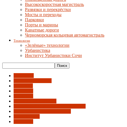
Высокоскоростная магистраль
Развязки и перекрёстки
Мосты и переходы
Парковки
Порты и марины
Канатные дороги
Черноморская кольцевая автомагистраль
Технологии
«Зелёные» технологии
Урбанистика
Институт Урбанистики Сочи
АрхРазрез
Бродячий лекторий
Выставки
Зодчество
Конкурсы
Объявления и анонсы
Российский инвестиционный форум
Сочи - гостеприимный город
СочиПешком
Эко-Берег