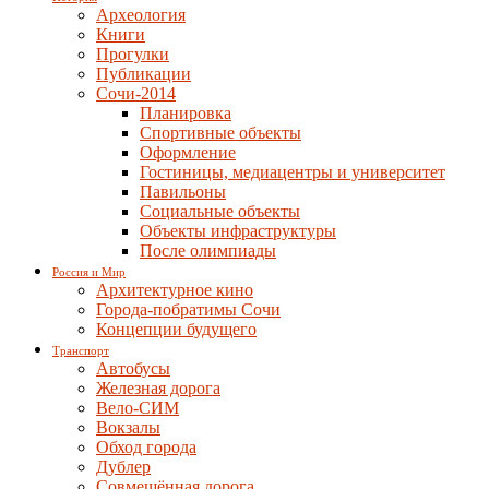
Археология
Книги
Прогулки
Публикации
Сочи-2014
Планировка
Спортивные объекты
Оформление
Гостиницы, медиацентры и университет
Павильоны
Социальные объекты
Объекты инфраструктуры
После олимпиады
Россия и Мир
Архитектурное кино
Города-побратимы Сочи
Концепции будущего
Транспорт
Автобусы
Железная дорога
Вело-СИМ
Вокзалы
Обход города
Дублер
Совмещённая дорога