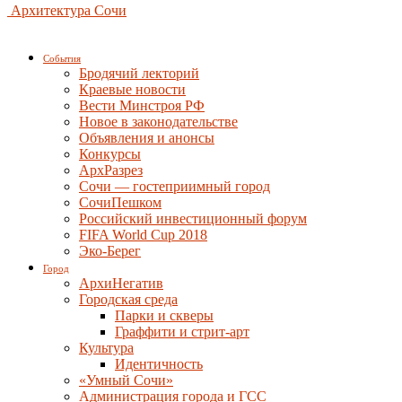
Архитектура Сочи
События
Бродячий лекторий
Краевые новости
Вести Минстроя РФ
Новое в законодательстве
Объявления и анонсы
Конкурсы
АрхРазрез
Сочи — гостеприимный город
СочиПешком
Российский инвестиционный форум
FIFA World Cup 2018
Эко-Берег
Город
АрхиНегатив
Городская среда
Парки и скверы
Граффити и стрит-арт
Культура
Идентичность
«Умный Сочи»
Администрация города и ГСС