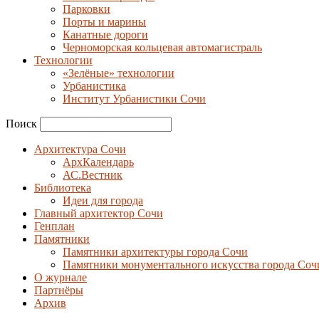
Парковки
Порты и марины
Канатные дороги
Черноморская кольцевая автомагистраль
Технологии
«Зелёные» технологии
Урбанистика
Институт Урбанистики Сочи
Поиск
Архитектура Сочи
АрхКалендарь
АС.Вестник
Библиотека
Идеи для города
Главный архитектор Сочи
Генплан
Памятники
Памятники архитектуры города Сочи
Памятники монументального искусства города Соч
О журнале
Партнёры
Архив