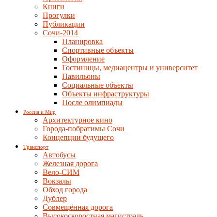
Книги
Прогулки
Публикации
Сочи-2014
Планировка
Спортивные объекты
Оформление
Гостиницы, медиацентры и университет
Павильоны
Социальные объекты
Объекты инфраструктуры
После олимпиады
Россия и Мир
Архитектурное кино
Города-побратимы Сочи
Концепции будущего
Транспорт
Автобусы
Железная дорога
Вело-СИМ
Вокзалы
Обход города
Дублер
Совмещённая дорога
Высокоскоростная магистраль