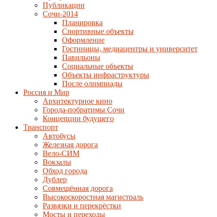
Публикации
Сочи-2014
Планировка
Спортивные объекты
Оформление
Гостиницы, медиацентры и университет
Павильоны
Социальные объекты
Объекты инфраструктуры
После олимпиады
Россия и Мир
Архитектурное кино
Города-побратимы Сочи
Концепции будущего
Транспорт
Автобусы
Железная дорога
Вело-СИМ
Вокзалы
Обход города
Дублер
Совмещённая дорога
Высокоскоростная магистраль
Развязки и перекрёстки
Мосты и переходы