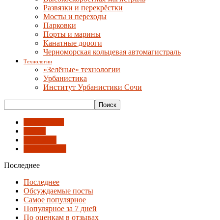
Развязки и перекрёстки
Мосты и переходы
Парковки
Порты и марины
Канатные дороги
Черноморская кольцевая автомагистраль
Технологии
«Зелёные» технологии
Урбанистика
Институт Урбанистики Сочи
Археология
Книги
Прогулки
Публикации
Последнее
Последнее
Обсуждаемые посты
Самое популярное
Популярное за 7 дней
По оценкам в отзывах