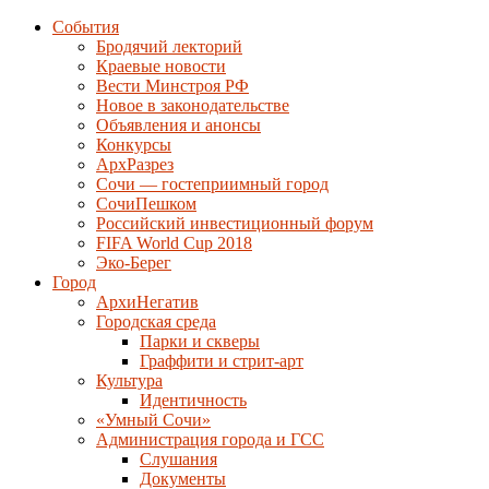
События
Бродячий лекторий
Краевые новости
Вести Минстроя РФ
Новое в законодательстве
Объявления и анонсы
Конкурсы
АрхРазрез
Сочи — гостеприимный город
СочиПешком
Российский инвестиционный форум
FIFA World Cup 2018
Эко-Берег
Город
АрхиНегатив
Городская среда
Парки и скверы
Граффити и стрит-арт
Культура
Идентичность
«Умный Сочи»
Администрация города и ГСС
Слушания
Документы