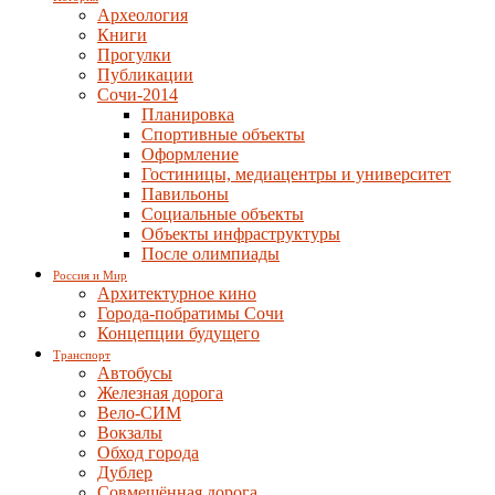
Археология
Книги
Прогулки
Публикации
Сочи-2014
Планировка
Спортивные объекты
Оформление
Гостиницы, медиацентры и университет
Павильоны
Социальные объекты
Объекты инфраструктуры
После олимпиады
Россия и Мир
Архитектурное кино
Города-побратимы Сочи
Концепции будущего
Транспорт
Автобусы
Железная дорога
Вело-СИМ
Вокзалы
Обход города
Дублер
Совмещённая дорога