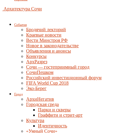
Архитектура Сочи
События
Бродячий лекторий
Краевые новости
Вести Минстроя РФ
Новое в законодательстве
Объявления и анонсы
Конкурсы
АрхРазрез
Сочи — гостеприимный город
СочиПешком
Российский инвестиционный форум
FIFA World Cup 2018
Эко-Берег
Город
АрхиНегатив
Городская среда
Парки и скверы
Граффити и стрит-арт
Культура
Идентичность
«Умный Сочи»