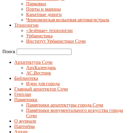
Парковки
Порты и марины
Канатные дороги
Черноморская кольцевая автомагистраль
Технологии
«Зелёные» технологии
Урбанистика
Институт Урбанистики Сочи
Поиск
Архитектура Сочи
АрхКалендарь
АС.Вестник
Библиотека
Идеи для города
Главный архитектор Сочи
Генплан
Памятники
Памятники архитектуры города Сочи
Памятники монументального искусства города
Сочи
О журнале
Партнёры
Архив