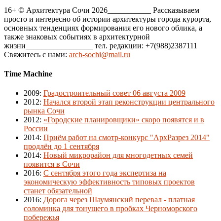
16+ © Архитектура Сочи 2026___________ Рассказываем
просто и интересно об истории архитектуры города курорта,
основных тенденциях формирования его нового облика, а
также знаковых событиях в архитектурной
жизни_________________ тел. редакции: +7(988)2387111
Свяжитесь с нами:
arch-sochi@mail.ru
Time Machine
2009
:
Градостроительный совет 06 августа 2009
2012
:
Начался второй этап реконструкции центрального
рынка Сочи
2012
:
«Городские планировщики» скоро появятся и в
России
2014
:
Приём работ на смотр-конкурс "АрхРазрез 2014"
продлён до 1 сентября
2014
:
Новый микрорайон для многодетных семей
появится в Сочи
2016
:
С сентября этого года экспертиза на
экономическую эффективность типовых проектов
станет обязательной
2016
:
Дорога через Шаумянский перевал - платная
соломинка для тонущего в пробках Черноморского
побережья