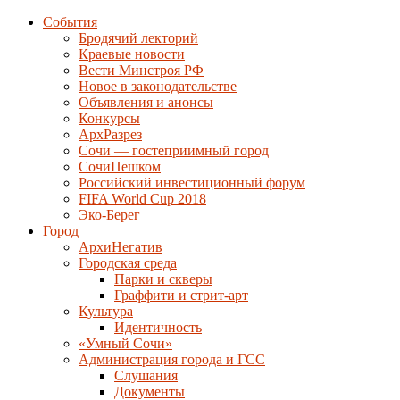
События
Бродячий лекторий
Краевые новости
Вести Минстроя РФ
Новое в законодательстве
Объявления и анонсы
Конкурсы
АрхРазрез
Сочи — гостеприимный город
СочиПешком
Российский инвестиционный форум
FIFA World Cup 2018
Эко-Берег
Город
АрхиНегатив
Городская среда
Парки и скверы
Граффити и стрит-арт
Культура
Идентичность
«Умный Сочи»
Администрация города и ГСС
Слушания
Документы