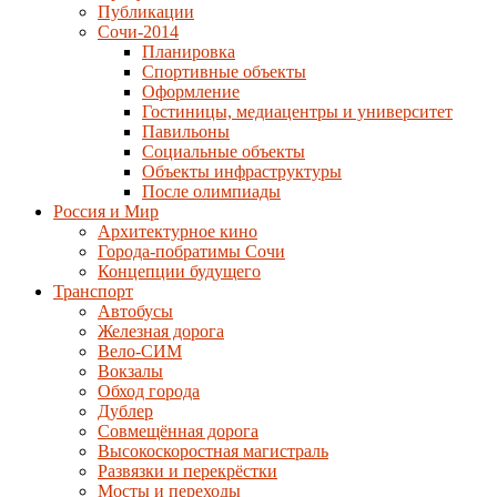
Публикации
Сочи-2014
Планировка
Спортивные объекты
Оформление
Гостиницы, медиацентры и университет
Павильоны
Социальные объекты
Объекты инфраструктуры
После олимпиады
Россия и Мир
Архитектурное кино
Города-побратимы Сочи
Концепции будущего
Транспорт
Автобусы
Железная дорога
Вело-СИМ
Вокзалы
Обход города
Дублер
Совмещённая дорога
Высокоскоростная магистраль
Развязки и перекрёстки
Мосты и переходы