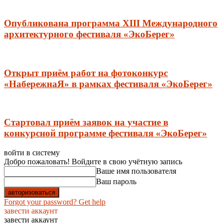
Опубликована программа XIII Международного
архитектурного фестиваля «ЭкоБерег»
Открыт приём работ на фотоконкурс
«НабережнаЯ» в рамках фестиваля «ЭкоБерег»
Стартовал приëм заявок на участие в
конкурсной программе фестиваля «ЭкоБерег»
войти в систему
Добро пожаловать! Войдите в свою учётную запись
Ваше имя пользователя
Ваш пароль
Forgot your password? Get help
завести аккаунт
завести аккаунт