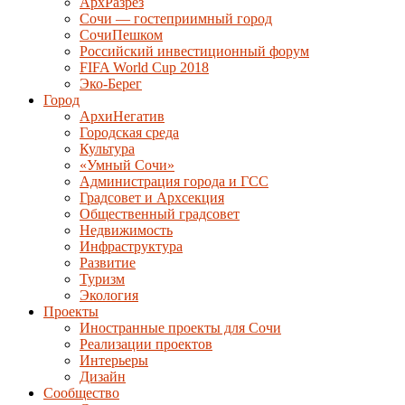
АрхРазрез
Сочи — гостеприимный город
СочиПешком
Российский инвестиционный форум
FIFA World Cup 2018
Эко-Берег
Город
АрхиНегатив
Городская среда
Культура
«Умный Сочи»
Администрация города и ГСС
Градсовет и Архсекция
Общественный градсовет
Недвижимость
Инфраструктура
Развитие
Туризм
Экология
Проекты
Иностранные проекты для Сочи
Реализации проектов
Интерьеры
Дизайн
Сообщество