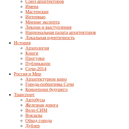
Союз архитекторов
Имена
Мастерские
Интервью
Мнение эксперта
Лекции и выступления
Национальная палата архитекторов
Локальная идентичность
История
Археология
Книги
Прогулки
Публикации
Сочи-2014
Россия и Мир
Архитектурное кино
Города-побратимы Сочи
Концепции будущего
Транспорт
Автобусы
Железная дорога
Вело-СИМ
Вокзалы
Обход города
Дублер