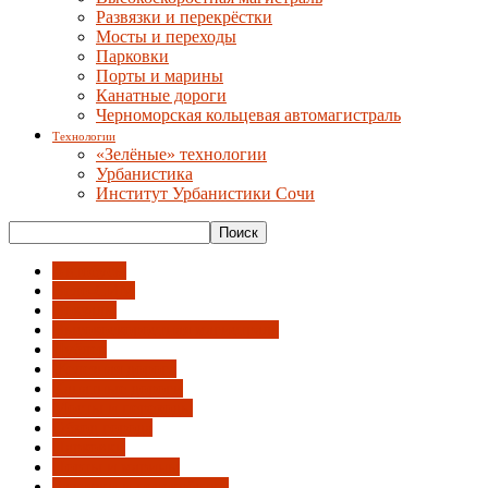
Развязки и перекрёстки
Мосты и переходы
Парковки
Порты и марины
Канатные дороги
Черноморская кольцевая автомагистраль
Технологии
«Зелёные» технологии
Урбанистика
Институт Урбанистики Сочи
Автобусы
Вело-СИМ
Вокзалы
Высокоскоростная магистраль
Дублер
Железная дорога
Канатные дороги
Мосты и переходы
Обход города
Парковки
Порты и марины
Развязки и перекрёстки