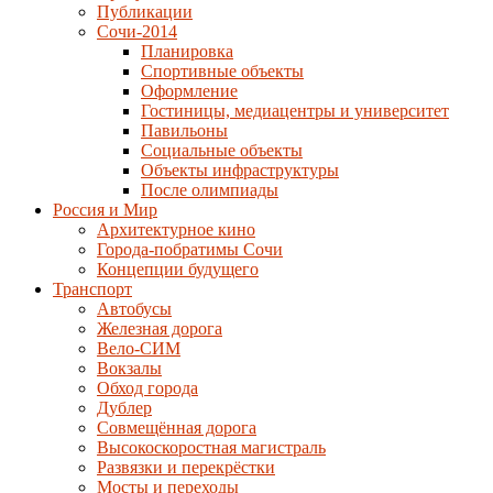
Публикации
Сочи-2014
Планировка
Спортивные объекты
Оформление
Гостиницы, медиацентры и университет
Павильоны
Социальные объекты
Объекты инфраструктуры
После олимпиады
Россия и Мир
Архитектурное кино
Города-побратимы Сочи
Концепции будущего
Транспорт
Автобусы
Железная дорога
Вело-СИМ
Вокзалы
Обход города
Дублер
Совмещённая дорога
Высокоскоростная магистраль
Развязки и перекрёстки
Мосты и переходы