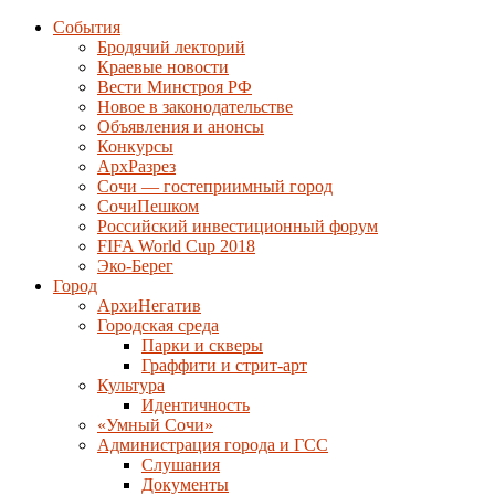
События
Бродячий лекторий
Краевые новости
Вести Минстроя РФ
Новое в законодательстве
Объявления и анонсы
Конкурсы
АрхРазрез
Сочи — гостеприимный город
СочиПешком
Российский инвестиционный форум
FIFA World Cup 2018
Эко-Берег
Город
АрхиНегатив
Городская среда
Парки и скверы
Граффити и стрит-арт
Культура
Идентичность
«Умный Сочи»
Администрация города и ГСС
Слушания
Документы