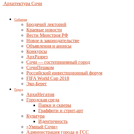
Архитектура Сочи
События
Бродячий лекторий
Краевые новости
Вести Минстроя РФ
Новое в законодательстве
Объявления и анонсы
Конкурсы
АрхРазрез
Сочи — гостеприимный город
СочиПешком
Российский инвестиционный форум
FIFA World Cup 2018
Эко-Берег
Город
АрхиНегатив
Городская среда
Парки и скверы
Граффити и стрит-арт
Культура
Идентичность
«Умный Сочи»
Администрация города и ГСС