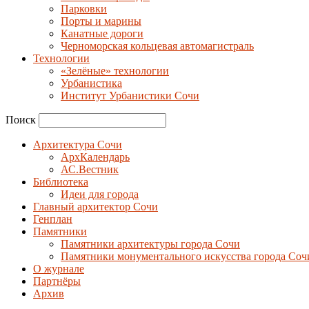
Парковки
Порты и марины
Канатные дороги
Черноморская кольцевая автомагистраль
Технологии
«Зелёные» технологии
Урбанистика
Институт Урбанистики Сочи
Поиск
Архитектура Сочи
АрхКалендарь
АС.Вестник
Библиотека
Идеи для города
Главный архитектор Сочи
Генплан
Памятники
Памятники архитектуры города Сочи
Памятники монументального искусства города Соч
О журнале
Партнёры
Архив