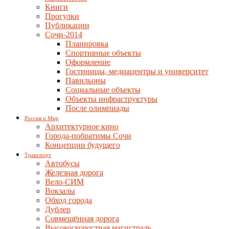
Книги
Прогулки
Публикации
Сочи-2014
Планировка
Спортивные объекты
Оформление
Гостиницы, медиацентры и университет
Павильоны
Социальные объекты
Объекты инфраструктуры
После олимпиады
Россия и Мир
Архитектурное кино
Города-побратимы Сочи
Концепции будущего
Транспорт
Автобусы
Железная дорога
Вело-СИМ
Вокзалы
Обход города
Дублер
Совмещённая дорога
Высокоскоростная магистраль