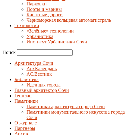
Парковки
Порты и марины
Канатные дороги
Черноморская кольцевая автомагистраль
Технологии
«Зелёные» технологии
Урбанистика
Институт Урбанистики Сочи
Поиск
Архитектура Сочи
АрхКалендарь
АС.Вестник
Библиотека
Идеи для города
Главный архитектор Сочи
Генплан
Памятники
Памятники архитектуры города Сочи
Памятники монументального искусства города
Сочи
О журнале
Партнёры
Архив