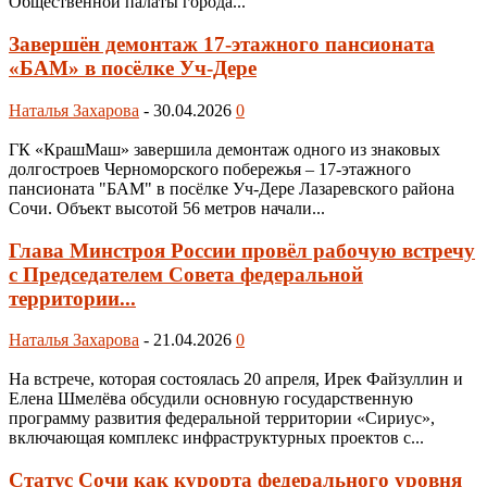
Общественной палаты города...
Завершён демонтаж 17-этажного пансионата
«БАМ» в посёлке Уч-Дере
Наталья Захарова
-
30.04.2026
0
ГК «КрашМаш» завершила демонтаж одного из знаковых
долгостроев Черноморского побережья – 17-этажного
пансионата "БАМ" в посёлке Уч-Дере Лазаревского района
Сочи. Объект высотой 56 метров начали...
Глава Минстроя России провёл рабочую встречу
c Председателем Совета федеральной
территории...
Наталья Захарова
-
21.04.2026
0
На встрече, которая состоялась 20 апреля, Ирек Файзуллин и
Елена Шмелёва обсудили основную государственную
программу развития федеральной территории «Сириус»,
включающая комплекс инфраструктурных проектов с...
Статус Сочи как курорта федерального уровня