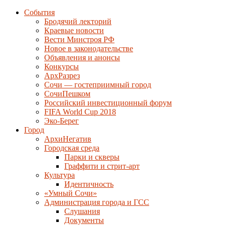
События
Бродячий лекторий
Краевые новости
Вести Минстроя РФ
Новое в законодательстве
Объявления и анонсы
Конкурсы
АрхРазрез
Сочи — гостеприимный город
СочиПешком
Российский инвестиционный форум
FIFA World Cup 2018
Эко-Берег
Город
АрхиНегатив
Городская среда
Парки и скверы
Граффити и стрит-арт
Культура
Идентичность
«Умный Сочи»
Администрация города и ГСС
Слушания
Документы