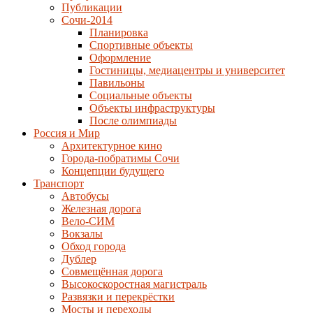
Публикации
Сочи-2014
Планировка
Спортивные объекты
Оформление
Гостиницы, медиацентры и университет
Павильоны
Социальные объекты
Объекты инфраструктуры
После олимпиады
Россия и Мир
Архитектурное кино
Города-побратимы Сочи
Концепции будущего
Транспорт
Автобусы
Железная дорога
Вело-СИМ
Вокзалы
Обход города
Дублер
Совмещённая дорога
Высокоскоростная магистраль
Развязки и перекрёстки
Мосты и переходы