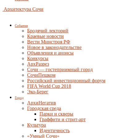
Архитектура Сочи
События
Бродячий лекторий
Краевые новости
Вести Минстроя РФ
Новое в законодательстве
Объявления и анонсы
Конкурсы
АрхРазрез
Сочи — гостеприимный город
СочиПешком
Российский инвестиционный форум
FIFA World Cup 2018
Эко-Берег
Город
АрхиНегатив
Городская среда
Парки и скверы
Граффити и стрит-арт
Культура
Идентичность
«Умный Сочи»