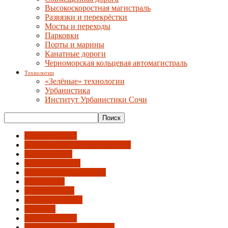
Высокоскоростная магистраль
Развязки и перекрёстки
Мосты и переходы
Парковки
Порты и марины
Канатные дороги
Черноморская кольцевая автомагистраль
Технологии
«Зелёные» технологии
Урбанистика
Институт Урбанистики Сочи
"Умный Сочи"
Администрация города и ГСС
АрхиНегатив
Городская среда
Градсовет и Архсекция
Документы
Идентичность
Инфраструктура
Культура
Недвижимость
Общественный градсовет