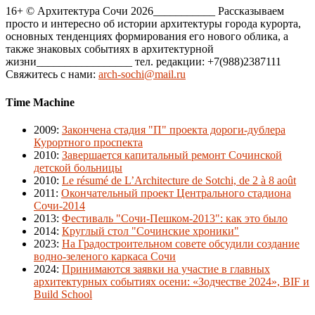
16+ © Архитектура Сочи 2026___________ Рассказываем
просто и интересно об истории архитектуры города курорта,
основных тенденциях формирования его нового облика, а
также знаковых событиях в архитектурной
жизни_________________ тел. редакции: +7(988)2387111
Свяжитесь с нами:
arch-sochi@mail.ru
Time Machine
2009
:
Закончена стадия "П" проекта дороги-дублера
Курортного проспекта
2010
:
Завершается капитальный ремонт Сочинской
детской больницы
2010
:
Le résumé de L’Architecture de Sotchi, de 2 à 8 août
2011
:
Окончательный проект Центрального стадиона
Сочи-2014
2013
:
Фестиваль "Сочи-Пешком-2013": как это было
2014
:
Круглый стол "Сочинские хроники"
2023
:
На Градостроительном совете обсудили создание
водно-зеленого каркаса Сочи
2024
:
Принимаются заявки на участие в главных
архитектурных событиях осени: «Зодчестве 2024», BIF и
Build School