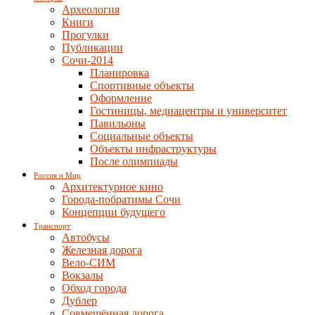
Археология
Книги
Прогулки
Публикации
Сочи-2014
Планировка
Спортивные объекты
Оформление
Гостиницы, медиацентры и университет
Павильоны
Социальные объекты
Объекты инфраструктуры
После олимпиады
Россия и Мир
Архитектурное кино
Города-побратимы Сочи
Концепции будущего
Транспорт
Автобусы
Железная дорога
Вело-СИМ
Вокзалы
Обход города
Дублер
Совмещённая дорога