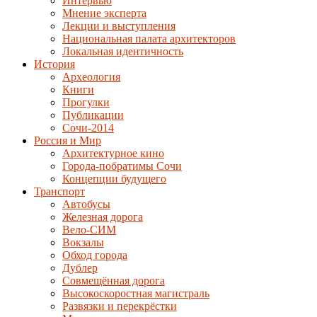
Интервью
Мнение эксперта
Лекции и выступления
Национальная палата архитекторов
Локальная идентичность
История
Археология
Книги
Прогулки
Публикации
Сочи-2014
Россия и Мир
Архитектурное кино
Города-побратимы Сочи
Концепции будущего
Транспорт
Автобусы
Железная дорога
Вело-СИМ
Вокзалы
Обход города
Дублер
Совмещённая дорога
Высокоскоростная магистраль
Развязки и перекрёстки