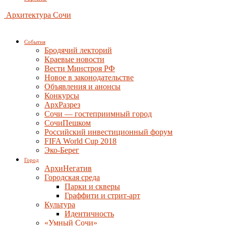
Архитектура Сочи
События
Бродячий лекторий
Краевые новости
Вести Минстроя РФ
Новое в законодательстве
Объявления и анонсы
Конкурсы
АрхРазрез
Сочи — гостеприимный город
СочиПешком
Российский инвестиционный форум
FIFA World Cup 2018
Эко-Берег
Город
АрхиНегатив
Городская среда
Парки и скверы
Граффити и стрит-арт
Культура
Идентичность
«Умный Сочи»