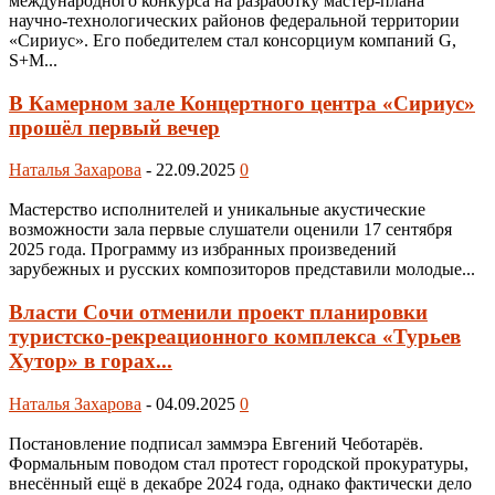
международного конкурса на разработку мастер-плана
научно-технологических районов федеральной территории
«Сириус». Его победителем стал консорциум компаний G,
S+M...
В Камерном зале Концертного центра «Сириус»
прошёл первый вечер
Наталья Захарова
-
22.09.2025
0
Мастерство исполнителей и уникальные акустические
возможности зала первые слушатели оценили 17 сентября
2025 года. Программу из избранных произведений
зарубежных и русских композиторов представили молодые...
Власти Сочи отменили проект планировки
туристско-рекреационного комплекса «Турьев
Хутор» в горах...
Наталья Захарова
-
04.09.2025
0
Постановление подписал заммэра Евгений Чеботарёв.
Формальным поводом стал протест городской прокуратуры,
внесённый ещё в декабре 2024 года, однако фактически дело