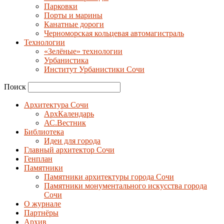
Парковки
Порты и марины
Канатные дороги
Черноморская кольцевая автомагистраль
Технологии
«Зелёные» технологии
Урбанистика
Институт Урбанистики Сочи
Поиск
Архитектура Сочи
АрхКалендарь
АС.Вестник
Библиотека
Идеи для города
Главный архитектор Сочи
Генплан
Памятники
Памятники архитектуры города Сочи
Памятники монументального искусства города
Сочи
О журнале
Партнёры
Архив