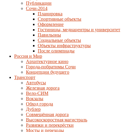
Публикации
Сочи-2014
Планировка
Спортивные объекты
Оформление
Гостиницы, медиацентры и университет
Павильоны
Социальные объекты
Объекты инфраструктуры
После олимпиады
Россия и Мир
Архитектурное кино
Города-побратимы Сочи
Концепции будущего
Транспорт
Автобусы
Железная дорога
Вело-СИМ
Вокзалы
Обход города
Дублер
Совмещённая дорога
Высокоскоростная магистраль
Развязки и перекрёстки
Мосты и переходы