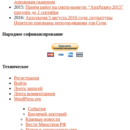
дорожным сканером
2015
:
Приём работ на смотр-конкурс “АрхРазрез 2015″
продлён до 1 сентября
2016
:
Архсекция 5 августа 2016 года: скульптуры
Церетели признаны неподходящими для Сочи
Народное софинансирование
Техническое
Регистрация
Войти
Лента записей
Лента комментариев
WordPress.org
События
Бродячий лекторий
Краевые новости
Вести Минстроя РФ
Новое в законодательстве