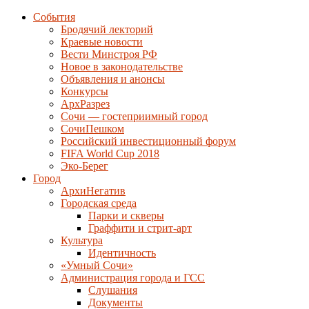
События
Бродячий лекторий
Краевые новости
Вести Минстроя РФ
Новое в законодательстве
Объявления и анонсы
Конкурсы
АрхРазрез
Сочи — гостеприимный город
СочиПешком
Российский инвестиционный форум
FIFA World Cup 2018
Эко-Берег
Город
АрхиНегатив
Городская среда
Парки и скверы
Граффити и стрит-арт
Культура
Идентичность
«Умный Сочи»
Администрация города и ГСС
Слушания
Документы