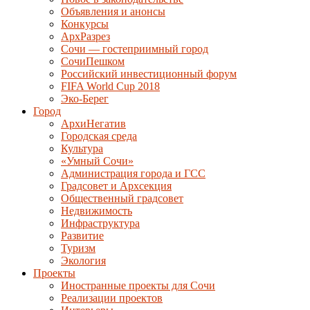
Объявления и анонсы
Конкурсы
АрхРазрез
Сочи — гостеприимный город
СочиПешком
Российский инвестиционный форум
FIFA World Cup 2018
Эко-Берег
Город
АрхиНегатив
Городская среда
Культура
«Умный Сочи»
Администрация города и ГСС
Градсовет и Архсекция
Общественный градсовет
Недвижимость
Инфраструктура
Развитие
Туризм
Экология
Проекты
Иностранные проекты для Сочи
Реализации проектов