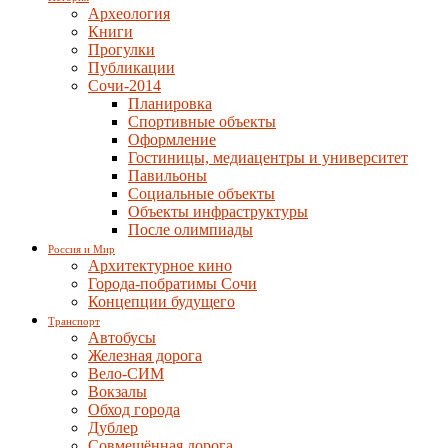
Археология
Книги
Прогулки
Публикации
Сочи-2014
Планировка
Спортивные объекты
Оформление
Гостиницы, медиацентры и университет
Павильоны
Социальные объекты
Объекты инфраструктуры
После олимпиады
Россия и Мир
Архитектурное кино
Города-побратимы Сочи
Концепции будущего
Транспорт
Автобусы
Железная дорога
Вело-СИМ
Вокзалы
Обход города
Дублер
Совмещённая дорога