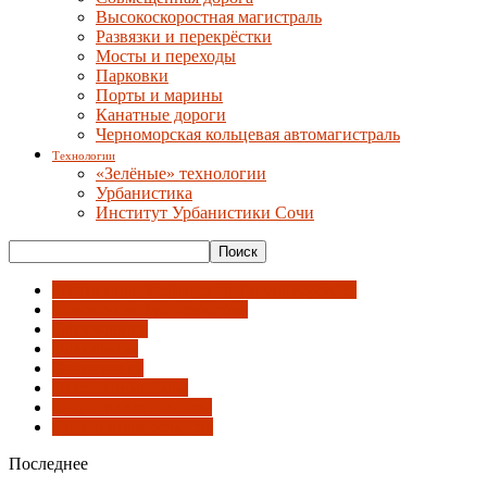
Высокоскоростная магистраль
Развязки и перекрёстки
Мосты и переходы
Парковки
Порты и марины
Канатные дороги
Черноморская кольцевая автомагистраль
Технологии
«Зелёные» технологии
Урбанистика
Институт Урбанистики Сочи
Гостиницы, медиацентры и университет
Объекты инфраструктуры
Оформление
Павильоны
Планировка
После олимпиады
Социальные объекты
Спортивные объекты
Последнее