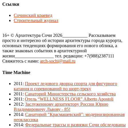
Ссылки
Сочинский краевед
Строительный журнал
16+ © Архитектура Сочи 2026___________ Рассказываем
просто и интересно об истории архитектуры города курорта,
основных тенденциях формирования его нового облика, а
также знаковых событиях в архитектурной
жизни_________________ тел. редакции: +7(988)2387111
Свяжитесь с нами:
arch-sochi@mail.ru
Time Machine
2011
:
Проект ледового дворца спорта для фигурного
катания и соревнований по шорт-треку
2011
:
Санаторий Министерства сельского хозяйства
2011
:
Отель “WELLNESS FLOOR” Alberto Apostoli
2012
:
Заслуженному архитектору России Юрию
Владимировичу Львову - 85!
2014
:
Санаторий "Красмашевский": модернизированная
неоклассика
2014
:
Федеральные трассы и развязки Сочи обследованы