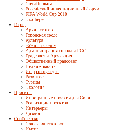
СочиПешком
Российский инвестиционный форум
FIFA World Cup 2018
Эко-Берег
Город
АрхиНегатив
Городская среда
Культура
«Умный Сочи»
Администрация города и ГСС
Градсовет и Архсекция
Общественный градсовет
Недвижимость
Инфраструктура
Развитие
Туризм
Экология
Проекты
Иностранные проекты для Сочи
Реализации проектов
Интерьеры
Дизайн
Сообщество
Союз архитекторов
Имена