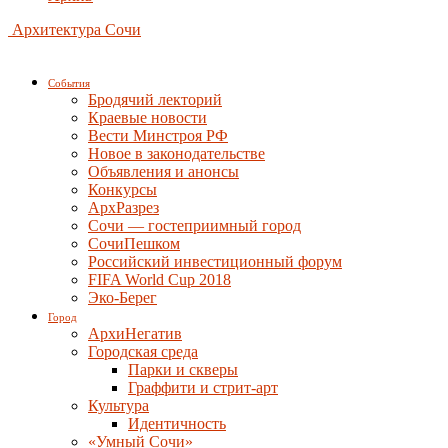
Архитектура Сочи
События
Бродячий лекторий
Краевые новости
Вести Минстроя РФ
Новое в законодательстве
Объявления и анонсы
Конкурсы
АрхРазрез
Сочи — гостеприимный город
СочиПешком
Российский инвестиционный форум
FIFA World Cup 2018
Эко-Берег
Город
АрхиНегатив
Городская среда
Парки и скверы
Граффити и стрит-арт
Культура
Идентичность
«Умный Сочи»