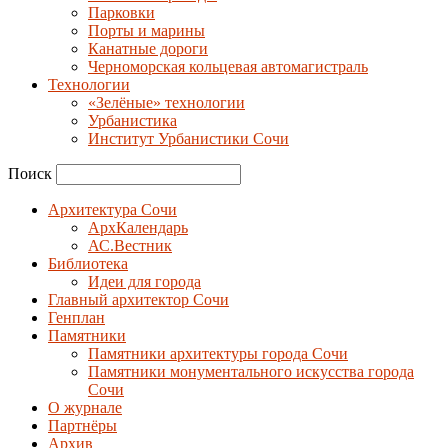
Парковки
Порты и марины
Канатные дороги
Черноморская кольцевая автомагистраль
Технологии
«Зелёные» технологии
Урбанистика
Институт Урбанистики Сочи
Поиск
Архитектура Сочи
АрхКалендарь
АС.Вестник
Библиотека
Идеи для города
Главный архитектор Сочи
Генплан
Памятники
Памятники архитектуры города Сочи
Памятники монументального искусства города
Сочи
О журнале
Партнёры
Архив