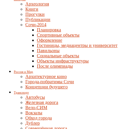
Археология
Книги
Прогулки
Публикации
Сочи-2014
Планировка
Спортивные объекты
Оформление
Гостиницы, медиацентры и университет
Павильоны
Социальные объекты
Объекты инфраструктуры
После олимпиады
Россия и Мир
Архитектурное кино
Города-побратимы Сочи
Концепции будущего
Транспорт
Автобусы
Железная дорога
Вело-СИМ
Вокзалы
Обход города
Дублер
Совмещённая дорога