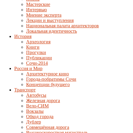
Мастерские
Интервью
Мнение эксперта
Лекции и выступления
Национальная палата архитекторов
Локальная идентичность
История
Археология
Книги
Прогулки
Публикации
Сочи-2014
Россия и Мир
Архитектурное кино
Города-побратимы Сочи
Концепции будущего
Транспорт
Автобусы
Железная дорога
Вело-СИМ
Вокзалы
Обход города
Дублер
Совмещённая дорога
Высокоскоростная магистраль