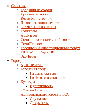
События
Бродячий лекторий
Краевые новости
Вести Минстроя РФ
Новое в законодательстве
Объявления и анонсы
Конкурсы
АрхРазрез
Сочи — гостеприимный город
СочиПешком
Российский инвестиционный форум
FIFA World Cup 2018
Эко-Берег
Город
АрхиНегатив
Городская среда
Парки и скверы
Граффити и стрит-арт
Культура
Идентичность
«Умный Сочи»
Администрация города и ГСС
Слушания
Документы