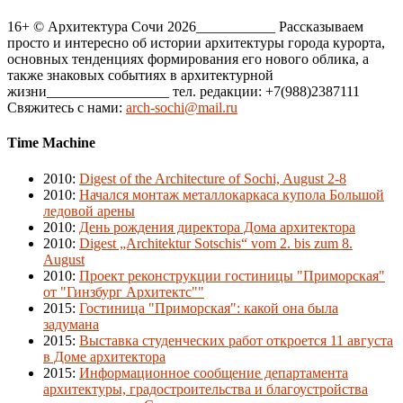
16+ © Архитектура Сочи 2026___________ Рассказываем
просто и интересно об истории архитектуры города курорта,
основных тенденциях формирования его нового облика, а
также знаковых событиях в архитектурной
жизни_________________ тел. редакции: +7(988)2387111
Свяжитесь с нами:
arch-sochi@mail.ru
Time Machine
2010
:
Digest of the Architecture of Sochi, August 2-8
2010
:
Начался монтаж металлокаркаса купола Большой
ледовой арены
2010
:
День рождения директора Дома архитектора
2010
:
Digest „Architektur Sotschis“ vom 2. bis zum 8.
August
2010
:
Проект реконструкции гостиницы "Приморская"
от "Гинзбург Архитектс""
2015
:
Гостиница "Приморская": какой она была
задумана
2015
:
Выставка студенческих работ откроется 11 августа
в Доме архитектора
2015
:
Информационное сообщение департамента
архитектуры, градостроительства и благоустройства