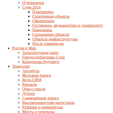
Публикации
Сочи-2014
Планировка
Спортивные объекты
Оформление
Гостиницы, медиацентры и университет
Павильоны
Социальные объекты
Объекты инфраструктуры
После олимпиады
Россия и Мир
Архитектурное кино
Города-побратимы Сочи
Концепции будущего
Транспорт
Автобусы
Железная дорога
Вело-СИМ
Вокзалы
Обход города
Дублер
Совмещённая дорога
Высокоскоростная магистраль
Развязки и перекрёстки
Мосты и переходы