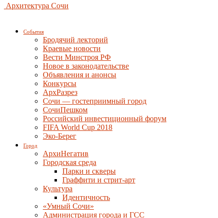
Архитектура Сочи
События
Бродячий лекторий
Краевые новости
Вести Минстроя РФ
Новое в законодательстве
Объявления и анонсы
Конкурсы
АрхРазрез
Сочи — гостеприимный город
СочиПешком
Российский инвестиционный форум
FIFA World Cup 2018
Эко-Берег
Город
АрхиНегатив
Городская среда
Парки и скверы
Граффити и стрит-арт
Культура
Идентичность
«Умный Сочи»
Администрация города и ГСС