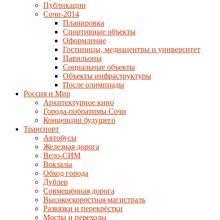
Публикации
Сочи-2014
Планировка
Спортивные объекты
Оформление
Гостиницы, медиацентры и университет
Павильоны
Социальные объекты
Объекты инфраструктуры
После олимпиады
Россия и Мир
Архитектурное кино
Города-побратимы Сочи
Концепции будущего
Транспорт
Автобусы
Железная дорога
Вело-СИМ
Вокзалы
Обход города
Дублер
Совмещённая дорога
Высокоскоростная магистраль
Развязки и перекрёстки
Мосты и переходы