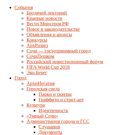
События
Бродячий лекторий
Краевые новости
Вести Минстроя РФ
Новое в законодательстве
Объявления и анонсы
Конкурсы
АрхРазрез
Сочи — гостеприимный город
СочиПешком
Российский инвестиционный форум
FIFA World Cup 2018
Эко-Берег
Город
АрхиНегатив
Городская среда
Парки и скверы
Граффити и стрит-арт
Культура
Идентичность
«Умный Сочи»
Администрация города и ГСС
Слушания
Документы