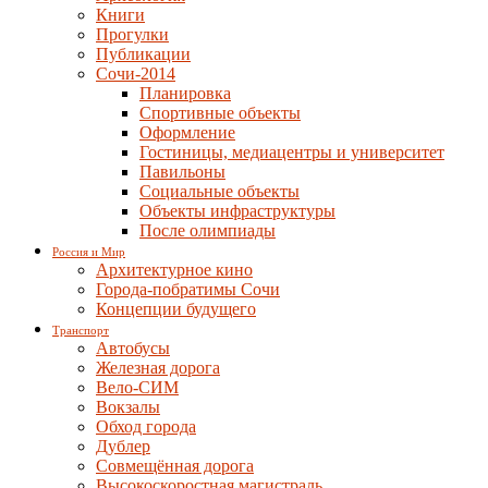
Книги
Прогулки
Публикации
Сочи-2014
Планировка
Спортивные объекты
Оформление
Гостиницы, медиацентры и университет
Павильоны
Социальные объекты
Объекты инфраструктуры
После олимпиады
Россия и Мир
Архитектурное кино
Города-побратимы Сочи
Концепции будущего
Транспорт
Автобусы
Железная дорога
Вело-СИМ
Вокзалы
Обход города
Дублер
Совмещённая дорога
Высокоскоростная магистраль