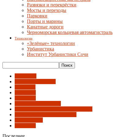
Развязки и перекрёстки
Мосты и переходы
Парковки
Порты и марины
Канатные дороги
Черноморская кольцевая автомагистраль
Технологии
«Зелёные» технологии
Урбанистика
Институт Урбанистики Сочи
АрхРазрез
Бродячий лекторий
Выставки
Зодчество
Конкурсы
Объявления и анонсы
Российский инвестиционный форум
Сочи - гостеприимный город
СочиПешком
Эко-Берег
Последнее