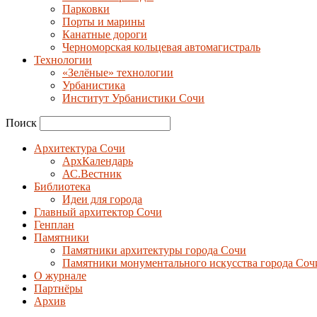
Парковки
Порты и марины
Канатные дороги
Черноморская кольцевая автомагистраль
Технологии
«Зелёные» технологии
Урбанистика
Институт Урбанистики Сочи
Поиск
Архитектура Сочи
АрхКалендарь
АС.Вестник
Библиотека
Идеи для города
Главный архитектор Сочи
Генплан
Памятники
Памятники архитектуры города Сочи
Памятники монументального искусства города Соч
О журнале
Партнёры
Архив