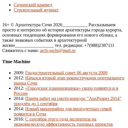
Сочинский краевед
Строительный журнал
16+ © Архитектура Сочи 2026___________ Рассказываем
просто и интересно об истории архитектуры города курорта,
основных тенденциях формирования его нового облика, а
также знаковых событиях в архитектурной
жизни_________________ тел. редакции: +7(988)2387111
Свяжитесь с нами:
arch-sochi@mail.ru
Time Machine
2009
:
Градостроительный совет 06 августа 2009
2012
:
Начался второй этап реконструкции центрального
рынка Сочи
2012
:
«Городские планировщики» скоро появятся и в
России
2014
:
Приём работ на смотр-конкурс "АрхРазрез 2014"
продлён до 1 сентября
2014
:
Новый микрорайон для многодетных семей
появится в Сочи
2016
:
С сентября этого года экспертиза на
экономическую эффективность типовых проектов