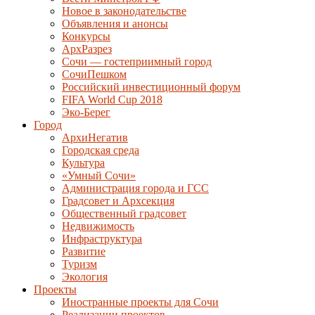
Новое в законодательстве
Объявления и анонсы
Конкурсы
АрхРазрез
Сочи — гостеприимный город
СочиПешком
Российский инвестиционный форум
FIFA World Cup 2018
Эко-Берег
Город
АрхиНегатив
Городская среда
Культура
«Умный Сочи»
Администрация города и ГСС
Градсовет и Архсекция
Общественный градсовет
Недвижимость
Инфраструктура
Развитие
Туризм
Экология
Проекты
Иностранные проекты для Сочи
Реализации проектов