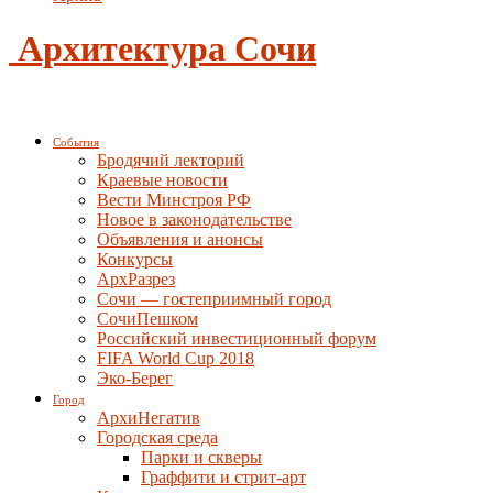
Архитектура Сочи
События
Бродячий лекторий
Краевые новости
Вести Минстроя РФ
Новое в законодательстве
Объявления и анонсы
Конкурсы
АрхРазрез
Сочи — гостеприимный город
СочиПешком
Российский инвестиционный форум
FIFA World Cup 2018
Эко-Берег
Город
АрхиНегатив
Городская среда
Парки и скверы
Граффити и стрит-арт