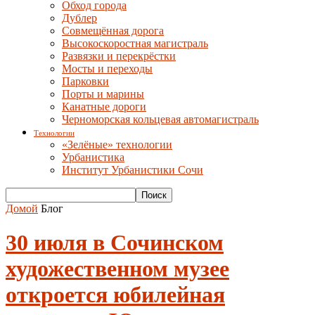
Обход города
Дублер
Совмещённая дорога
Высокоскоростная магистраль
Развязки и перекрёстки
Мосты и переходы
Парковки
Порты и марины
Канатные дороги
Черноморская кольцевая автомагистраль
Технологии
«Зелёные» технологии
Урбанистика
Институт Урбанистики Сочи
Домой
Блог
30 июля в Сочинском
художественном музее
откроется юбилейная