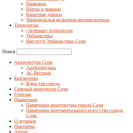
Парковки
Порты и марины
Канатные дороги
Черноморская кольцевая автомагистраль
Технологии
«Зелёные» технологии
Урбанистика
Институт Урбанистики Сочи
Поиск
Архитектура Сочи
АрхКалендарь
АС.Вестник
Библиотека
Идеи для города
Главный архитектор Сочи
Генплан
Памятники
Памятники архитектуры города Сочи
Памятники монументального искусства города
Сочи
О журнале
Партнёры
Архив