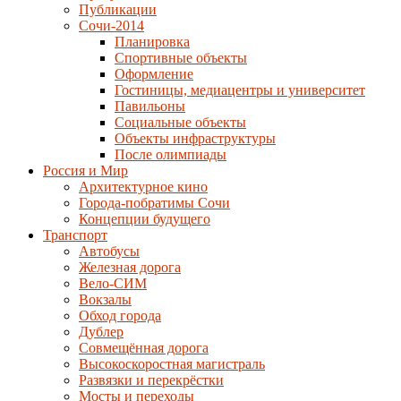
Публикации
Сочи-2014
Планировка
Спортивные объекты
Оформление
Гостиницы, медиацентры и университет
Павильоны
Социальные объекты
Объекты инфраструктуры
После олимпиады
Россия и Мир
Архитектурное кино
Города-побратимы Сочи
Концепции будущего
Транспорт
Автобусы
Железная дорога
Вело-СИМ
Вокзалы
Обход города
Дублер
Совмещённая дорога
Высокоскоростная магистраль
Развязки и перекрёстки
Мосты и переходы