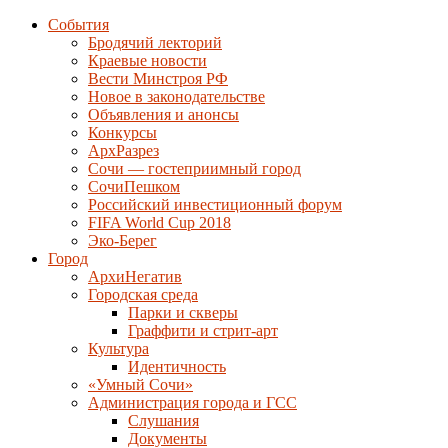
События
Бродячий лекторий
Краевые новости
Вести Минстроя РФ
Новое в законодательстве
Объявления и анонсы
Конкурсы
АрхРазрез
Сочи — гостеприимный город
СочиПешком
Российский инвестиционный форум
FIFA World Cup 2018
Эко-Берег
Город
АрхиНегатив
Городская среда
Парки и скверы
Граффити и стрит-арт
Культура
Идентичность
«Умный Сочи»
Администрация города и ГСС
Слушания
Документы