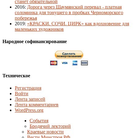
станет обязательной
2016
:
Дорога через Шаумянский перевал - платная
соломинка для тонущего в пробках Черноморского
побережья
2019
:
«КРАСКИ. СОЧИ. ЦИРК» как вдохновение для
маленьких художников
Народное софинансирование
Техническое
Регистрация
Войти
Лента записей
Лента комментариев
WordPress.org
События
Бродячий лекторий
Краевые новости
Вести Минстроя РФ