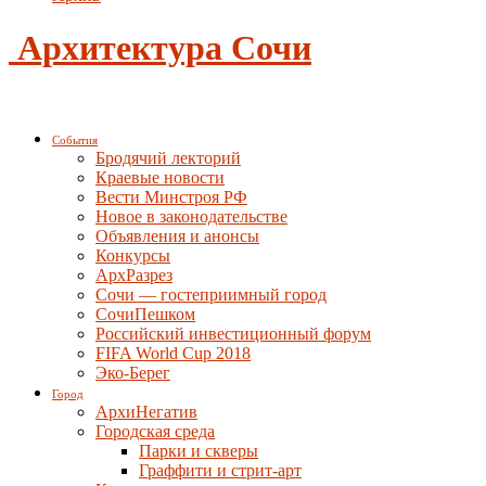
Архитектура Сочи
События
Бродячий лекторий
Краевые новости
Вести Минстроя РФ
Новое в законодательстве
Объявления и анонсы
Конкурсы
АрхРазрез
Сочи — гостеприимный город
СочиПешком
Российский инвестиционный форум
FIFA World Cup 2018
Эко-Берег
Город
АрхиНегатив
Городская среда
Парки и скверы
Граффити и стрит-арт