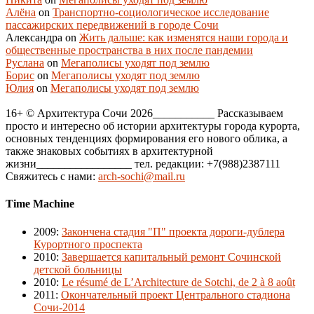
Алёна
on
Транспортно-социологическое исследование
пассажирских передвижений в городе Сочи
Александра
on
Жить дальше: как изменятся наши города и
общественные пространства в них после пандемии
Руслана
on
Мегаполисы уходят под землю
Борис
on
Мегаполисы уходят под землю
Юлия
on
Мегаполисы уходят под землю
16+ © Архитектура Сочи 2026___________ Рассказываем
просто и интересно об истории архитектуры города курорта,
основных тенденциях формирования его нового облика, а
также знаковых событиях в архитектурной
жизни_________________ тел. редакции: +7(988)2387111
Свяжитесь с нами:
arch-sochi@mail.ru
Time Machine
2009
:
Закончена стадия "П" проекта дороги-дублера
Курортного проспекта
2010
:
Завершается капитальный ремонт Сочинской
детской больницы
2010
:
Le résumé de L’Architecture de Sotchi, de 2 à 8 août
2011
:
Окончательный проект Центрального стадиона
Сочи-2014