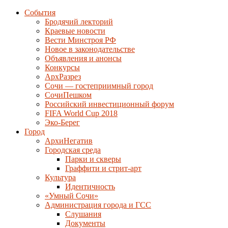
События
Бродячий лекторий
Краевые новости
Вести Минстроя РФ
Новое в законодательстве
Объявления и анонсы
Конкурсы
АрхРазрез
Сочи — гостеприимный город
СочиПешком
Российский инвестиционный форум
FIFA World Cup 2018
Эко-Берег
Город
АрхиНегатив
Городская среда
Парки и скверы
Граффити и стрит-арт
Культура
Идентичность
«Умный Сочи»
Администрация города и ГСС
Слушания
Документы