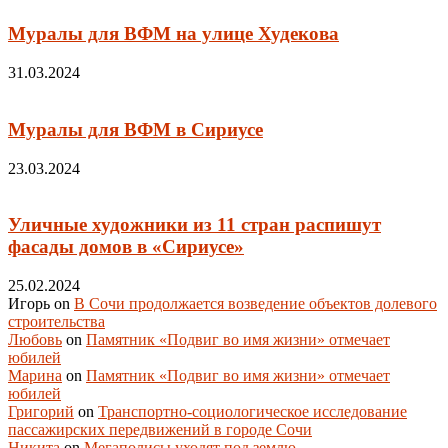
Муралы для ВФМ на улице Худекова
31.03.2024
Муралы для ВФМ в Сириусе
23.03.2024
Уличные художники из 11 стран распишут
фасады домов в «Сириусе»
25.02.2024
Игорь
on
В Сочи продолжается возведение объектов долевого
строительства
Любовь
on
Памятник «Подвиг во имя жизни» отмечает
юбилей
Марина
on
Памятник «Подвиг во имя жизни» отмечает
юбилей
Григорий
on
Транспортно-социологическое исследование
пассажирских передвижений в городе Сочи
Никита
on
Мегаполисы уходят под землю