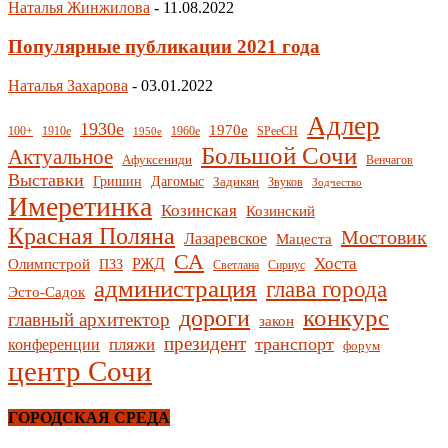
Наталья Жинжилова
-
11.08.2022
Популярные публикации 2021 года
Наталья Захарова
-
03.01.2022
Адлер
1930е
1970е
1910е
1960е
100+
SPeeCH
1950е
Большой Сочи
Актуальное
Афуксениди
Венчагов
Выставки
Гришин
Дагомыс
Задикян
Звуков
Зодчество
Имеретинка
Козинская
Козинский
Красная Поляна
Мостовик
Лазаревское
Мацеста
СА
Хоста
РЖД
Олимпстрой
ПЗЗ
Светлана
Сириус
администрация
глава города
Эсто-Садок
конкурс
дороги
главный архитектор
закон
президент
транспорт
пляжи
конференции
форум
центр Сочи
ГОРОДСКАЯ СРЕДА