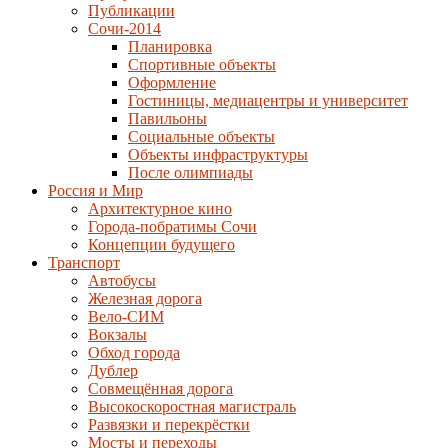
Публикации
Сочи-2014
Планировка
Спортивные объекты
Оформление
Гостиницы, медиацентры и университет
Павильоны
Социальные объекты
Объекты инфраструктуры
После олимпиады
Россия и Мир
Архитектурное кино
Города-побратимы Сочи
Концепции будущего
Транспорт
Автобусы
Железная дорога
Вело-СИМ
Вокзалы
Обход города
Дублер
Совмещённая дорога
Высокоскоростная магистраль
Развязки и перекрёстки
Мосты и переходы