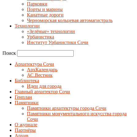
Парковки
Порты и марины
Канатные дороги
Черноморская кольцевая автомагистраль
Технологии
«Зелёные» технологии
Урбанистика
Институт Урбанистики Сочи
Поиск
Архитектура Сочи
АрхКалендарь
АС.Вестник
Библиотека
Идеи для города
Главный архитектор Сочи
Генплан
Памятники
Памятники архитектуры города Сочи
Памятники монументального искусства города
Сочи
О журнале
Партнёры
Архив