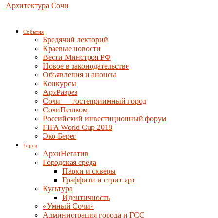
Архитектура Сочи
События
Бродячий лекторий
Краевые новости
Вести Минстроя РФ
Новое в законодательстве
Объявления и анонсы
Конкурсы
АрхРазрез
Сочи — гостеприимный город
СочиПешком
Российский инвестиционный форум
FIFA World Cup 2018
Эко-Берег
Город
АрхиНегатив
Городская среда
Парки и скверы
Граффити и стрит-арт
Культура
Идентичность
«Умный Сочи»
Администрация города и ГСС