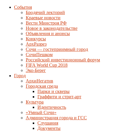
События
Бродячий лекторий
Краевые новости
Вести Минстроя РФ
Новое в законодательстве
Объявления и анонсы
Конкурсы
АрхРазрез
Сочи — гостеприимный город
СочиПешком
Российский инвестиционный форум
FIFA World Cup 2018
Эко-Берег
Город
АрхиНегатив
Городская среда
Парки и скверы
Граффити и стрит-арт
Культура
Идентичность
«Умный Сочи»
Администрация города и ГСС
Слушания
Документы