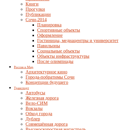
Книги
Прогулки
Публикации
Сочи-2014
Планировка
Спортивные объекты
Оформление
Гостиницы, медиацентры и университет
Павильоны
Социальные объекты
Объекты инфраструктуры
После олимпиады
Россия и Мир
Архитектурное кино
Города-побратимы Сочи
Концепции будущего
Транспорт
Автобусы
Железная дорога
Вело-СИМ
Вокзалы
Обход города
Дублер
Совмещённая дорога
Высокоскоростная магистраль