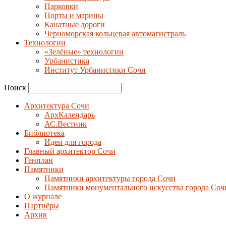
Парковки
Порты и марины
Канатные дороги
Черноморская кольцевая автомагистраль
Технологии
«Зелёные» технологии
Урбанистика
Институт Урбанистики Сочи
Поиск
Архитектура Сочи
АрхКалендарь
АС.Вестник
Библиотека
Идеи для города
Главный архитектор Сочи
Генплан
Памятники
Памятники архитектуры города Сочи
Памятники монументального искусства города Соч
О журнале
Партнёры
Архив