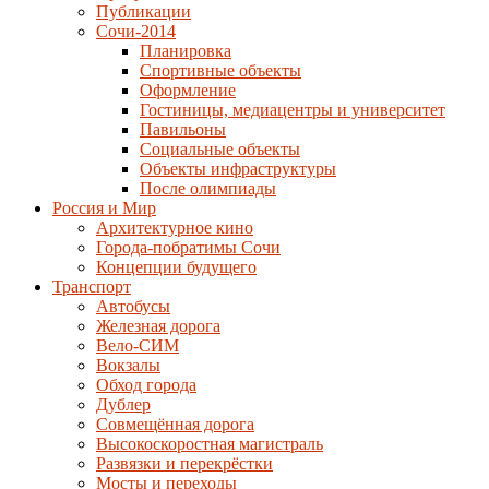
Публикации
Сочи-2014
Планировка
Спортивные объекты
Оформление
Гостиницы, медиацентры и университет
Павильоны
Социальные объекты
Объекты инфраструктуры
После олимпиады
Россия и Мир
Архитектурное кино
Города-побратимы Сочи
Концепции будущего
Транспорт
Автобусы
Железная дорога
Вело-СИМ
Вокзалы
Обход города
Дублер
Совмещённая дорога
Высокоскоростная магистраль
Развязки и перекрёстки
Мосты и переходы