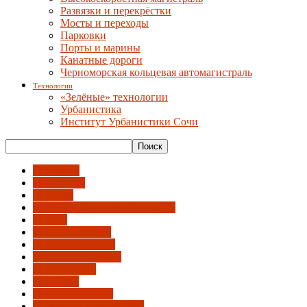
Развязки и перекрёстки
Мосты и переходы
Парковки
Порты и марины
Канатные дороги
Черноморская кольцевая автомагистраль
Технологии
«Зелёные» технологии
Урбанистика
Институт Урбанистики Сочи
Автобусы
Вело-СИМ
Вокзалы
Высокоскоростная магистраль
Дублер
Железная дорога
Канатные дороги
Мосты и переходы
Обход города
Парковки
Порты и марины
Развязки и перекрёстки