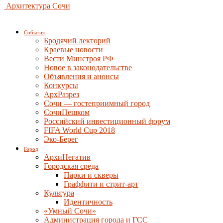
Архитектура Сочи
События
Бродячий лекторий
Краевые новости
Вести Минстроя РФ
Новое в законодательстве
Объявления и анонсы
Конкурсы
АрхРазрез
Сочи — гостеприимный город
СочиПешком
Российский инвестиционный форум
FIFA World Cup 2018
Эко-Берег
Город
АрхиНегатив
Городская среда
Парки и скверы
Граффити и стрит-арт
Культура
Идентичность
«Умный Сочи»
Администрация города и ГСС