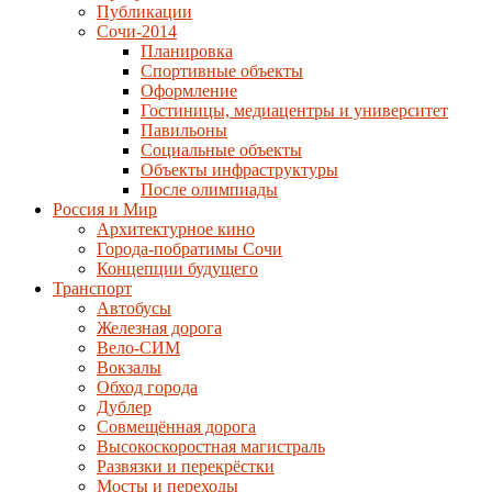
Публикации
Сочи-2014
Планировка
Спортивные объекты
Оформление
Гостиницы, медиацентры и университет
Павильоны
Социальные объекты
Объекты инфраструктуры
После олимпиады
Россия и Мир
Архитектурное кино
Города-побратимы Сочи
Концепции будущего
Транспорт
Автобусы
Железная дорога
Вело-СИМ
Вокзалы
Обход города
Дублер
Совмещённая дорога
Высокоскоростная магистраль
Развязки и перекрёстки
Мосты и переходы