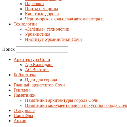
Парковки
Порты и марины
Канатные дороги
Черноморская кольцевая автомагистраль
Технологии
«Зелёные» технологии
Урбанистика
Институт Урбанистики Сочи
Поиск
Архитектура Сочи
АрхКалендарь
АС.Вестник
Библиотека
Идеи для города
Главный архитектор Сочи
Генплан
Памятники
Памятники архитектуры города Сочи
Памятники монументального искусства города Соч
О журнале
Партнёры
Архив