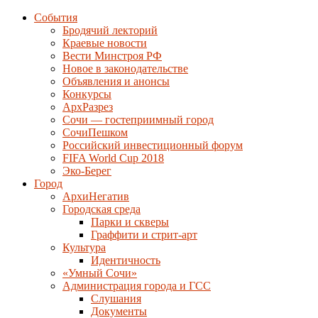
События
Бродячий лекторий
Краевые новости
Вести Минстроя РФ
Новое в законодательстве
Объявления и анонсы
Конкурсы
АрхРазрез
Сочи — гостеприимный город
СочиПешком
Российский инвестиционный форум
FIFA World Cup 2018
Эко-Берег
Город
АрхиНегатив
Городская среда
Парки и скверы
Граффити и стрит-арт
Культура
Идентичность
«Умный Сочи»
Администрация города и ГСС
Слушания
Документы