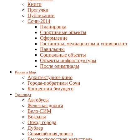
Книги
Прогулки
Публикации
Сочи-2014
Планировка
Спортивные объекты
Оформление
Гостиницы, медиацентры и университет
Павильоны
Социальные объекты
Объекты инфраструктуры
После олимпиады
Россия и Мир
Архитектурное кино
Города-побратимы Сочи
Концепции будущего
Транспорт
Автобусы
Железная дорога
Вело-СИМ
Вокзалы
Обход города
Дублер
Совмещённая дорога
Высокоскоростная магистраль