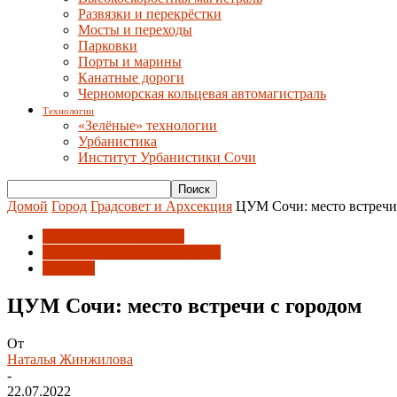
Развязки и перекрёстки
Мосты и переходы
Парковки
Порты и марины
Канатные дороги
Черноморская кольцевая автомагистраль
Технологии
«Зелёные» технологии
Урбанистика
Институт Урбанистики Сочи
Домой
Город
Градсовет и Архсекция
ЦУМ Сочи: место встречи
Градсовет и Архсекция
Институт Урбанистики Сочи
Новости
ЦУМ Сочи: место встречи с городом
От
Наталья Жинжилова
-
22.07.2022