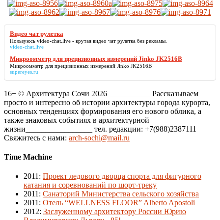
Видео чат рулетка
Пользуюсь video-chat.live - крутая
видео чат рулетка
без рекламы.
video-chat.live
Микроомметр для прецизионных измерений Jinko JK2516B
Микроомметр для прецизионных измерений Jinko JK2516B
supereyes.ru
16+ © Архитектура Сочи 2026___________ Рассказываем
просто и интересно об истории архитектуры города курорта,
основных тенденциях формирования его нового облика, а
также знаковых событиях в архитектурной
жизни_________________ тел. редакции: +7(988)2387111
Свяжитесь с нами:
arch-sochi@mail.ru
Time Machine
2011
:
Проект ледового дворца спорта для фигурного
катания и соревнований по шорт-треку
2011
:
Санаторий Министерства сельского хозяйства
2011
:
Отель “WELLNESS FLOOR” Alberto Apostoli
2012
:
Заслуженному архитектору России Юрию