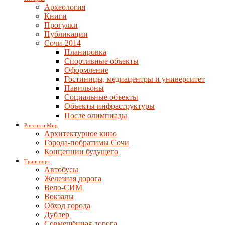
Археология
Книги
Прогулки
Публикации
Сочи-2014
Планировка
Спортивные объекты
Оформление
Гостиницы, медиацентры и университет
Павильоны
Социальные объекты
Объекты инфраструктуры
После олимпиады
Россия и Мир
Архитектурное кино
Города-побратимы Сочи
Концепции будущего
Транспорт
Автобусы
Железная дорога
Вело-СИМ
Вокзалы
Обход города
Дублер
Совмещённая дорога