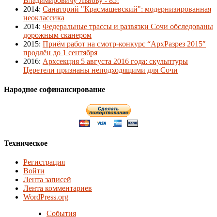
Владимировичу Львову - 85!
2014
:
Санаторий "Красмашевский": модернизированная
неоклассика
2014
:
Федеральные трассы и развязки Сочи обследованы
дорожным сканером
2015
:
Приём работ на смотр-конкурс “АрхРазрез 2015″
продлён до 1 сентября
2016
:
Архсекция 5 августа 2016 года: скульптуры
Церетели признаны неподходящими для Сочи
Народное софинансирование
Техническое
Регистрация
Войти
Лента записей
Лента комментариев
WordPress.org
События