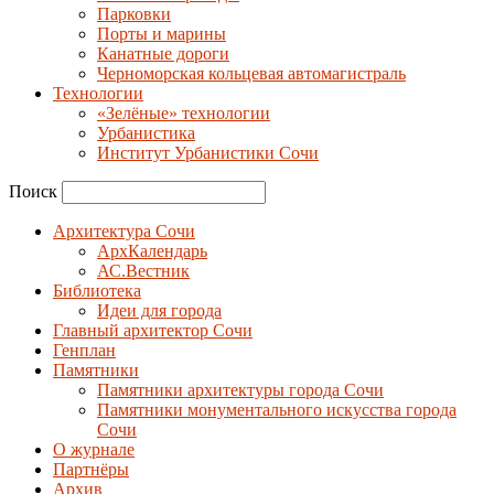
Парковки
Порты и марины
Канатные дороги
Черноморская кольцевая автомагистраль
Технологии
«Зелёные» технологии
Урбанистика
Институт Урбанистики Сочи
Поиск
Архитектура Сочи
АрхКалендарь
АС.Вестник
Библиотека
Идеи для города
Главный архитектор Сочи
Генплан
Памятники
Памятники архитектуры города Сочи
Памятники монументального искусства города
Сочи
О журнале
Партнёры
Архив