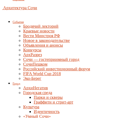
Архитектура Сочи
События
Бродячий лекторий
Краевые новости
Вести Минстроя РФ
Новое в законодательстве
Объявления и анонсы
Конкурсы
АрхРазрез
Сочи — гостеприимный город
СочиПешком
Российский инвестиционный форум
FIFA World Cup 2018
Эко-Берег
Город
АрхиНегатив
Городская среда
Парки и скверы
Граффити и стрит-арт
Культура
Идентичность
«Умный Сочи»