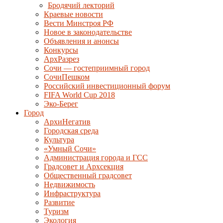
Бродячий лекторий
Краевые новости
Вести Минстроя РФ
Новое в законодательстве
Объявления и анонсы
Конкурсы
АрхРазрез
Сочи — гостеприимный город
СочиПешком
Российский инвестиционный форум
FIFA World Cup 2018
Эко-Берег
Город
АрхиНегатив
Городская среда
Культура
«Умный Сочи»
Администрация города и ГСС
Градсовет и Архсекция
Общественный градсовет
Недвижимость
Инфраструктура
Развитие
Туризм
Экология