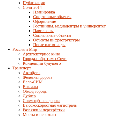
Публикации
Сочи-2014
Планировка
Спортивные объекты
Оформление
Гостиницы, медиацентры и университет
Павильоны
Социальные объекты
Объекты инфраструктуры
После олимпиады
Россия и Мир
Архитектурное кино
Города-побратимы Сочи
Концепции будущего
Транспорт
Автобусы
Железная дорога
Вело-СИМ
Вокзалы
Обход города
Дублер
Совмещённая дорога
Высокоскоростная магистраль
Развязки и перекрёстки
Мосты и переходы