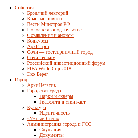
События
Бродячий лекторий
Краевые новости
Вести Минстроя РФ
Новое в законодательстве
Объявления и анонсы
Конкурсы
АрхРазрез
Сочи — гостеприимный город
СочиПешком
Российский инвестиционный форум
FIFA World Cup 2018
Эко-Берег
Город
АрхиНегатив
Городская среда
Парки и скверы
Граффити и стрит-арт
Культура
Идентичность
«Умный Сочи»
Администрация города и ГСС
Слушания
Документы