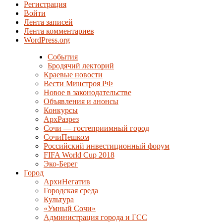
Регистрация
Войти
Лента записей
Лента комментариев
WordPress.org
События
Бродячий лекторий
Краевые новости
Вести Минстроя РФ
Новое в законодательстве
Объявления и анонсы
Конкурсы
АрхРазрез
Сочи — гостеприимный город
СочиПешком
Российский инвестиционный форум
FIFA World Cup 2018
Эко-Берег
Город
АрхиНегатив
Городская среда
Культура
«Умный Сочи»
Администрация города и ГСС