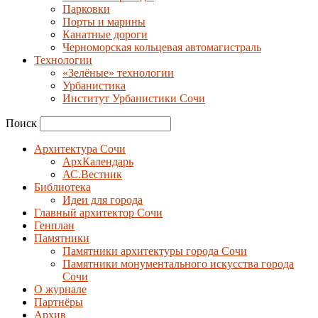
Парковки
Порты и марины
Канатные дороги
Черноморская кольцевая автомагистраль
Технологии
«Зелёные» технологии
Урбанистика
Институт Урбанистики Сочи
Поиск
Архитектура Сочи
АрхКалендарь
АС.Вестник
Библиотека
Идеи для города
Главный архитектор Сочи
Генплан
Памятники
Памятники архитектуры города Сочи
Памятники монументального искусства города
Сочи
О журнале
Партнёры
Архив