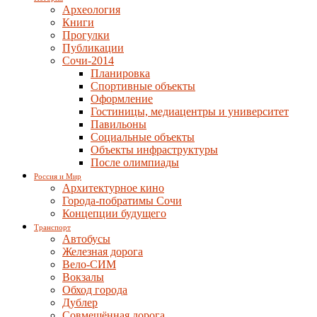
Археология
Книги
Прогулки
Публикации
Сочи-2014
Планировка
Спортивные объекты
Оформление
Гостиницы, медиацентры и университет
Павильоны
Социальные объекты
Объекты инфраструктуры
После олимпиады
Россия и Мир
Архитектурное кино
Города-побратимы Сочи
Концепции будущего
Транспорт
Автобусы
Железная дорога
Вело-СИМ
Вокзалы
Обход города
Дублер
Совмещённая дорога