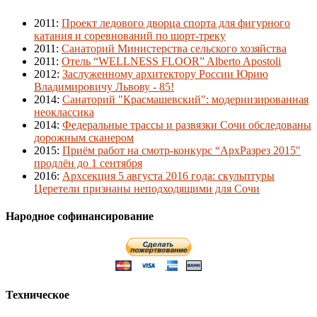
2011
:
Проект ледового дворца спорта для фигурного
катания и соревнований по шорт-треку
2011
:
Санаторий Министерства сельского хозяйства
2011
:
Отель “WELLNESS FLOOR” Alberto Apostoli
2012
:
Заслуженному архитектору России Юрию
Владимировичу Львову - 85!
2014
:
Санаторий "Красмашевский": модернизированная
неоклассика
2014
:
Федеральные трассы и развязки Сочи обследованы
дорожным сканером
2015
:
Приём работ на смотр-конкурс “АрхРазрез 2015″
продлён до 1 сентября
2016
:
Архсекция 5 августа 2016 года: скульптуры
Церетели признаны неподходящими для Сочи
Народное софинансирование
Техническое