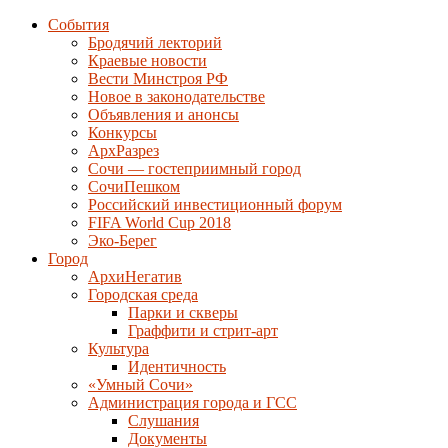
События
Бродячий лекторий
Краевые новости
Вести Минстроя РФ
Новое в законодательстве
Объявления и анонсы
Конкурсы
АрхРазрез
Сочи — гостеприимный город
СочиПешком
Российский инвестиционный форум
FIFA World Cup 2018
Эко-Берег
Город
АрхиНегатив
Городская среда
Парки и скверы
Граффити и стрит-арт
Культура
Идентичность
«Умный Сочи»
Администрация города и ГСС
Слушания
Документы