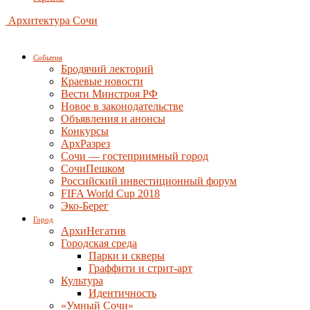
Архитектура Сочи
События
Бродячий лекторий
Краевые новости
Вести Минстроя РФ
Новое в законодательстве
Объявления и анонсы
Конкурсы
АрхРазрез
Сочи — гостеприимный город
СочиПешком
Российский инвестиционный форум
FIFA World Cup 2018
Эко-Берег
Город
АрхиНегатив
Городская среда
Парки и скверы
Граффити и стрит-арт
Культура
Идентичность
«Умный Сочи»