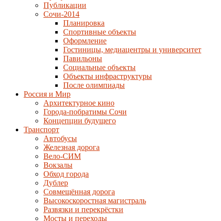
Публикации
Сочи-2014
Планировка
Спортивные объекты
Оформление
Гостиницы, медиацентры и университет
Павильоны
Социальные объекты
Объекты инфраструктуры
После олимпиады
Россия и Мир
Архитектурное кино
Города-побратимы Сочи
Концепции будущего
Транспорт
Автобусы
Железная дорога
Вело-СИМ
Вокзалы
Обход города
Дублер
Совмещённая дорога
Высокоскоростная магистраль
Развязки и перекрёстки
Мосты и переходы