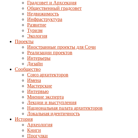
Градсовет и Архсекция
Общественный градсовет
Недвижимость
Инфраструктура
Развитие
Туризм
Экология
Проекты
Иностранные проекты для Сочи
Реализации проектов
Интерьеры
Дизайн
Сообщество
Союз архитекторов
Имена
Мастерские
Интервью
Мнение эксперта
Лекции и выступления
Национальная палата архитекторов
Локальная идентичность
История
Археология
Книги
Прогулки