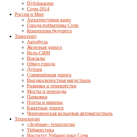
Публикации
Сочи-2014
Россия и Мир
Архитектурное кино
Города-побратимы Сочи
Концепции будущего
Транспорт
Автобусы
Железная дорога
Вело-СИМ
Вокзалы
Обход города
Дублер
Совмещённая дорога
Высокоскоростная магистраль
Развязки и перекрёстки
Мосты и переходы
Парковки
Порты и марины
Канатные дороги
Черноморская кольцевая автомагистраль
Технологии
«Зелёные» технологии
Урбанистика
Институт Урбанистики Сочи