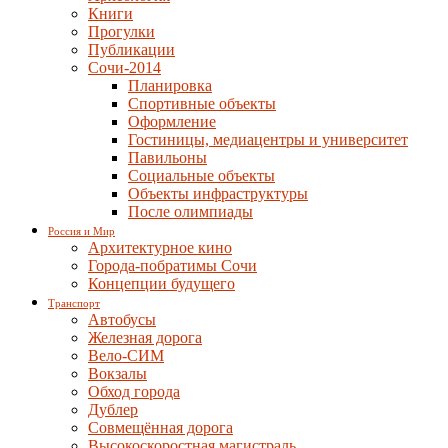
Книги
Прогулки
Публикации
Сочи-2014
Планировка
Спортивные объекты
Оформление
Гостиницы, медиацентры и университет
Павильоны
Социальные объекты
Объекты инфраструктуры
После олимпиады
Россия и Мир
Архитектурное кино
Города-побратимы Сочи
Концепции будущего
Транспорт
Автобусы
Железная дорога
Вело-СИМ
Вокзалы
Обход города
Дублер
Совмещённая дорога
Высокоскоростная магистраль