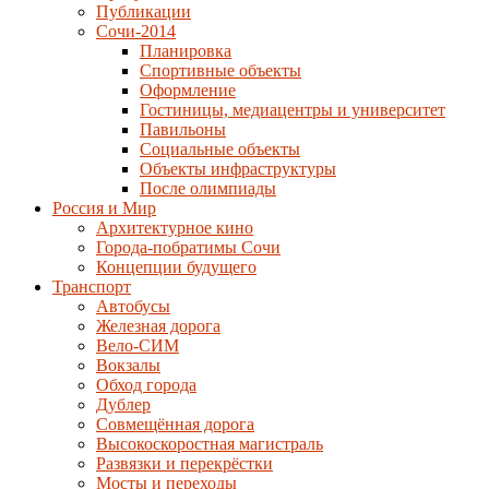
Публикации
Сочи-2014
Планировка
Спортивные объекты
Оформление
Гостиницы, медиацентры и университет
Павильоны
Социальные объекты
Объекты инфраструктуры
После олимпиады
Россия и Мир
Архитектурное кино
Города-побратимы Сочи
Концепции будущего
Транспорт
Автобусы
Железная дорога
Вело-СИМ
Вокзалы
Обход города
Дублер
Совмещённая дорога
Высокоскоростная магистраль
Развязки и перекрёстки
Мосты и переходы