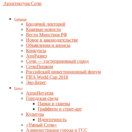
Архитектура Сочи
События
Бродячий лекторий
Краевые новости
Вести Минстроя РФ
Новое в законодательстве
Объявления и анонсы
Конкурсы
АрхРазрез
Сочи — гостеприимный город
СочиПешком
Российский инвестиционный форум
FIFA World Cup 2018
Эко-Берег
Город
АрхиНегатив
Городская среда
Парки и скверы
Граффити и стрит-арт
Культура
Идентичность
«Умный Сочи»
Администрация города и ГСС