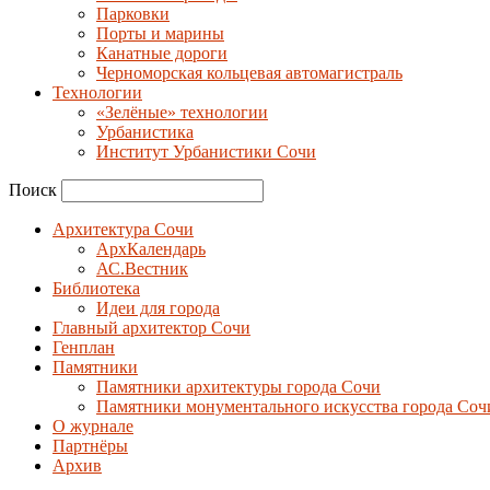
Парковки
Порты и марины
Канатные дороги
Черноморская кольцевая автомагистраль
Технологии
«Зелёные» технологии
Урбанистика
Институт Урбанистики Сочи
Поиск
Архитектура Сочи
АрхКалендарь
АС.Вестник
Библиотека
Идеи для города
Главный архитектор Сочи
Генплан
Памятники
Памятники архитектуры города Сочи
Памятники монументального искусства города Соч
О журнале
Партнёры
Архив