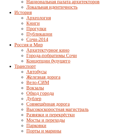
Национальная палата архитекторов
Локальная идентичность
История
Археология
Книги
Прогулки
Публикации
Сочи-2014
Россия и Мир
Архитектурное кино
Города-побратимы Сочи
Концепции будущего
Транспорт
Автобусы
Железная дорога
Вело-СИМ
Вокзалы
Обход города
Дублер
Совмещённая дорога
Высокоскоростная магистраль
Развязки и перекрёстки
Мосты и переходы
Парковки
Порты и марины