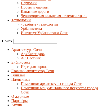
Парковки
Порты и марины
Канатные дороги
Черноморская кольцевая автомагистраль
Технологии
«Зелёные» технологии
Урбанистика
Институт Урбанистики Сочи
Поиск
Архитектура Сочи
АрхКалендарь
АС.Вестник
Библиотека
Идеи для города
Главный архитектор Сочи
Генплан
Памятники
Памятники архитектуры города Сочи
Памятники монументального искусства города
Сочи
О журнале
Партнёры
Архив