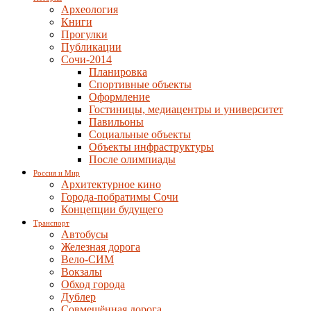
Археология
Книги
Прогулки
Публикации
Сочи-2014
Планировка
Спортивные объекты
Оформление
Гостиницы, медиацентры и университет
Павильоны
Социальные объекты
Объекты инфраструктуры
После олимпиады
Россия и Мир
Архитектурное кино
Города-побратимы Сочи
Концепции будущего
Транспорт
Автобусы
Железная дорога
Вело-СИМ
Вокзалы
Обход города
Дублер
Совмещённая дорога