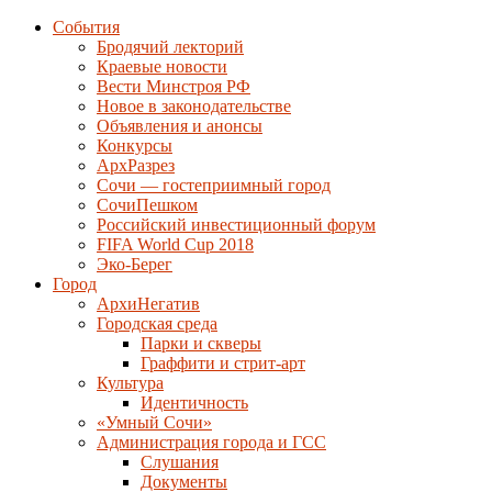
События
Бродячий лекторий
Краевые новости
Вести Минстроя РФ
Новое в законодательстве
Объявления и анонсы
Конкурсы
АрхРазрез
Сочи — гостеприимный город
СочиПешком
Российский инвестиционный форум
FIFA World Cup 2018
Эко-Берег
Город
АрхиНегатив
Городская среда
Парки и скверы
Граффити и стрит-арт
Культура
Идентичность
«Умный Сочи»
Администрация города и ГСС
Слушания
Документы