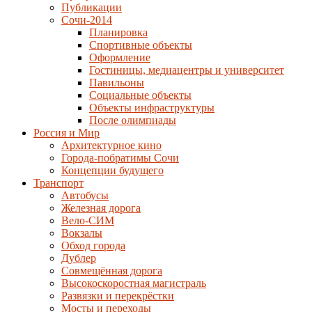
Публикации
Сочи-2014
Планировка
Спортивные объекты
Оформление
Гостиницы, медиацентры и университет
Павильоны
Социальные объекты
Объекты инфраструктуры
После олимпиады
Россия и Мир
Архитектурное кино
Города-побратимы Сочи
Концепции будущего
Транспорт
Автобусы
Железная дорога
Вело-СИМ
Вокзалы
Обход города
Дублер
Совмещённая дорога
Высокоскоростная магистраль
Развязки и перекрёстки
Мосты и переходы