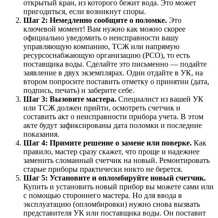
открытый кран, из которого бежит вода. Это может
пригодиться, если возникнут споры.
Шаг 2: Немедленно сообщите о поломке.
Это
ключевой момент! Вам нужно как можно скорее
официально уведомить о неисправности вашу
управляющую компанию, ТСЖ или напрямую
ресурсоснабжающую организацию (РСО), то есть
поставщика воды. Сделайте это письменно — подайте
заявление в двух экземплярах. Один отдайте в УК, на
втором попросите поставить отметку о принятии (дата,
подпись, печать) и заберите себе.
Шаг 3: Вызовите мастера.
Специалист из вашей УК
или ТСЖ должен прийти, осмотреть счетчик и
составить акт о неисправности прибора учета. В этом
акте будут зафиксированы дата поломки и последние
показания.
Шаг 4: Примите решение о замене или поверке.
Как
правило, мастер сразу скажет, что проще и надежнее
заменить сломанный счетчик на новый. Ремонтировать
старые приборы практически никто не берется.
Шаг 5: Установите и опломбируйте новый счетчик.
Купить и установить новый прибор вы можете сами или
с помощью стороннего мастера. Но для ввода в
эксплуатацию (опломбировки) нужно снова вызвать
представителя УК или поставщика воды. Он поставит