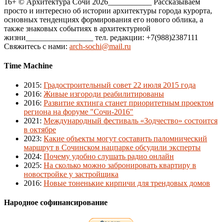
16+ © Архитектура Сочи 2026___________ Рассказываем
просто и интересно об истории архитектуры города курорта,
основных тенденциях формирования его нового облика, а
также знаковых событиях в архитектурной
жизни_________________ тел. редакции: +7(988)2387111
Свяжитесь с нами:
arch-sochi@mail.ru
Time Machine
2015
:
Градостроительный совет 22 июля 2015 года
2016
:
Живые изгороди реабилитированы
2016
:
Развитие яхтинга станет приоритетным проектом
региона на форуме "Сочи-2016"
2021
:
Международный фестиваль «Зодчество» состоится
в октябре
2023
:
Какие объекты могут составить паломнический
маршрут в Сочинском нацпарке обсудили эксперты
2024
:
Почему удобно слушать радио онлайн
2025
:
На сколько можно забронировать квартиру в
новостройке у застройщика
2016
:
Новые тоненькие кирпичи для трендовых домов
Народное софинансирование