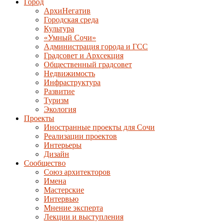
Город
АрхиНегатив
Городская среда
Культура
«Умный Сочи»
Администрация города и ГСС
Градсовет и Архсекция
Общественный градсовет
Недвижимость
Инфраструктура
Развитие
Туризм
Экология
Проекты
Иностранные проекты для Сочи
Реализации проектов
Интерьеры
Дизайн
Сообщество
Союз архитекторов
Имена
Мастерские
Интервью
Мнение эксперта
Лекции и выступления