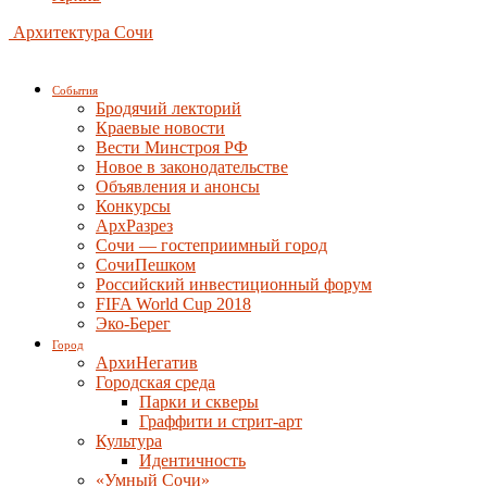
Архитектура Сочи
События
Бродячий лекторий
Краевые новости
Вести Минстроя РФ
Новое в законодательстве
Объявления и анонсы
Конкурсы
АрхРазрез
Сочи — гостеприимный город
СочиПешком
Российский инвестиционный форум
FIFA World Cup 2018
Эко-Берег
Город
АрхиНегатив
Городская среда
Парки и скверы
Граффити и стрит-арт
Культура
Идентичность
«Умный Сочи»