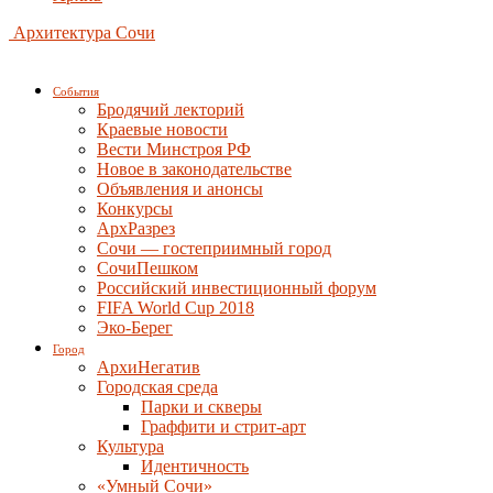
Архитектура Сочи
События
Бродячий лекторий
Краевые новости
Вести Минстроя РФ
Новое в законодательстве
Объявления и анонсы
Конкурсы
АрхРазрез
Сочи — гостеприимный город
СочиПешком
Российский инвестиционный форум
FIFA World Cup 2018
Эко-Берег
Город
АрхиНегатив
Городская среда
Парки и скверы
Граффити и стрит-арт
Культура
Идентичность
«Умный Сочи»