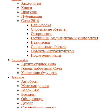
Археология
Книги
Прогулки
Публикации
Сочи-2014
Планировка
Спортивные объекты
Оформление
Гостиницы, медиацентры и университет
Павильоны
Социальные объекты
Объекты инфраструктуры
После олимпиады
Россия и Мир
Архитектурное кино
Города-побратимы Сочи
Концепции будущего
Транспорт
Автобусы
Железная дорога
Вело-СИМ
Вокзалы
Обход города
Дублер
Совмещённая дорога