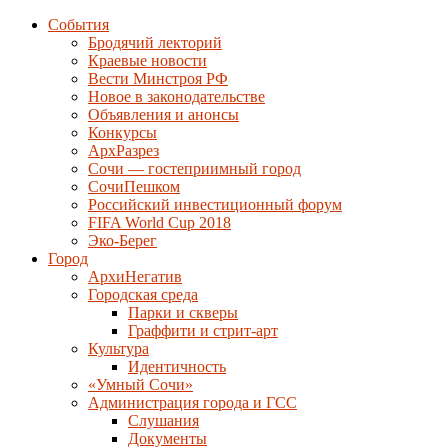
События
Бродячий лекторий
Краевые новости
Вести Минстроя РФ
Новое в законодательстве
Объявления и анонсы
Конкурсы
АрхРазрез
Сочи — гостеприимный город
СочиПешком
Российский инвестиционный форум
FIFA World Cup 2018
Эко-Берег
Город
АрхиНегатив
Городская среда
Парки и скверы
Граффити и стрит-арт
Культура
Идентичность
«Умный Сочи»
Администрация города и ГСС
Слушания
Документы