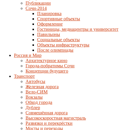
Публикации
Сочи-2014
Планировка
Спортивные объекты
Оформление
Гостиницы, медиацентры и университет
Павильоны
Социальные объекты
Объекты инфраструктуры
После олимпиады
Россия и Мир
Архитектурное кино
Города-побратимы Сочи
Концепции будущего
Транспорт
Автобусы
Железная дорога
Вело-СИМ
Вокзалы
Обход города
Дублер
Совмещённая дорога
Высокоскоростная магистраль
Развязки и перекрёстки
Мосты и переходы