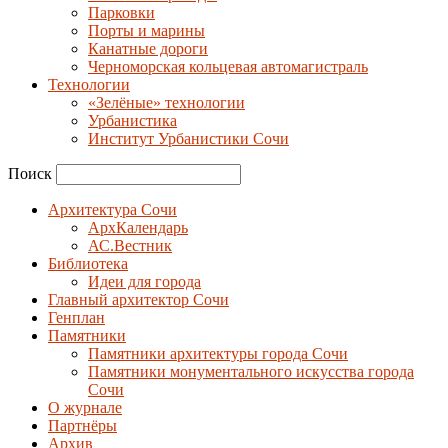
Парковки
Порты и марины
Канатные дороги
Черноморская кольцевая автомагистраль
Технологии
«Зелёные» технологии
Урбанистика
Институт Урбанистики Сочи
Поиск
Архитектура Сочи
АрхКалендарь
АС.Вестник
Библиотека
Идеи для города
Главный архитектор Сочи
Генплан
Памятники
Памятники архитектуры города Сочи
Памятники монументального искусства города
Сочи
О журнале
Партнёры
Архив