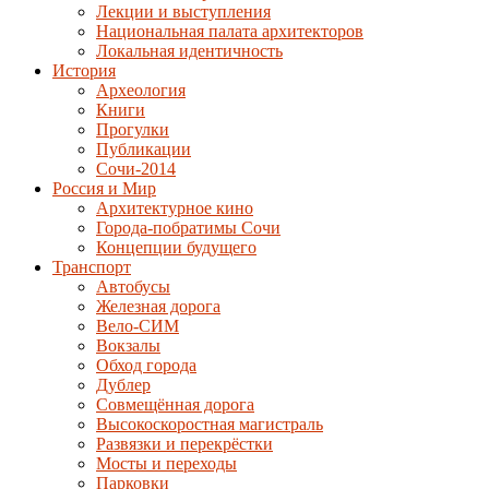
Лекции и выступления
Национальная палата архитекторов
Локальная идентичность
История
Археология
Книги
Прогулки
Публикации
Сочи-2014
Россия и Мир
Архитектурное кино
Города-побратимы Сочи
Концепции будущего
Транспорт
Автобусы
Железная дорога
Вело-СИМ
Вокзалы
Обход города
Дублер
Совмещённая дорога
Высокоскоростная магистраль
Развязки и перекрёстки
Мосты и переходы
Парковки