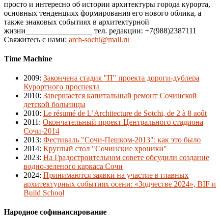
просто и интересно об истории архитектуры города курорта,
основных тенденциях формирования его нового облика, а
также знаковых событиях в архитектурной
жизни_________________ тел. редакции: +7(988)2387111
Свяжитесь с нами:
arch-sochi@mail.ru
Time Machine
2009
:
Закончена стадия "П" проекта дороги-дублера
Курортного проспекта
2010
:
Завершается капитальный ремонт Сочинской
детской больницы
2010
:
Le résumé de L’Architecture de Sotchi, de 2 à 8 août
2011
:
Окончательный проект Центрального стадиона
Сочи-2014
2013
:
Фестиваль "Сочи-Пешком-2013": как это было
2014
:
Круглый стол "Сочинские хроники"
2023
:
На Градостроительном совете обсудили создание
водно-зеленого каркаса Сочи
2024
:
Принимаются заявки на участие в главных
архитектурных событиях осени: «Зодчестве 2024», BIF и
Build School
Народное софинансирование