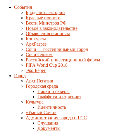
События
Бродячий лекторий
Краевые новости
Вести Минстроя РФ
Новое в законодательстве
Объявления и анонсы
Конкурсы
АрхРазрез
Сочи — гостеприимный город
СочиПешком
Российский инвестиционный форум
FIFA World Cup 2018
Эко-Берег
Город
АрхиНегатив
Городская среда
Парки и скверы
Граффити и стрит-арт
Культура
Идентичность
«Умный Сочи»
Администрация города и ГСС
Слушания
Документы