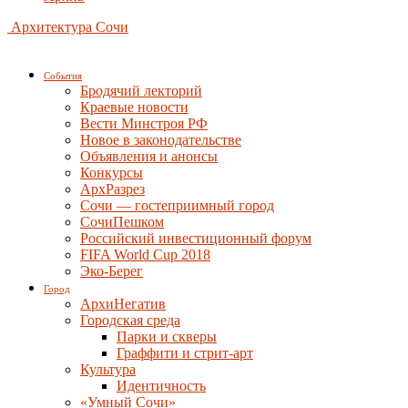
Архитектура Сочи
События
Бродячий лекторий
Краевые новости
Вести Минстроя РФ
Новое в законодательстве
Объявления и анонсы
Конкурсы
АрхРазрез
Сочи — гостеприимный город
СочиПешком
Российский инвестиционный форум
FIFA World Cup 2018
Эко-Берег
Город
АрхиНегатив
Городская среда
Парки и скверы
Граффити и стрит-арт
Культура
Идентичность
«Умный Сочи»