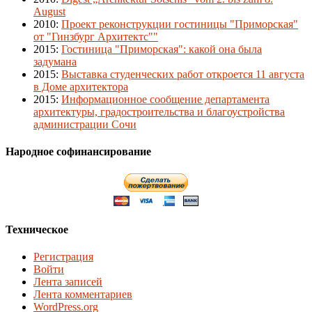
August
2010
:
Проект реконструкции гостиницы "Приморская"
от "Гинзбург Архитектс""
2015
:
Гостиница "Приморская": какой она была
задумана
2015
:
Выставка студенческих работ откроется 11 августа
в Доме архитектора
2015
:
Информационное сообщение департамента
архитектуры, градостроительства и благоустройства
администрации Сочи
Народное софинансирование
Техническое
Регистрация
Войти
Лента записей
Лента комментариев
WordPress.org