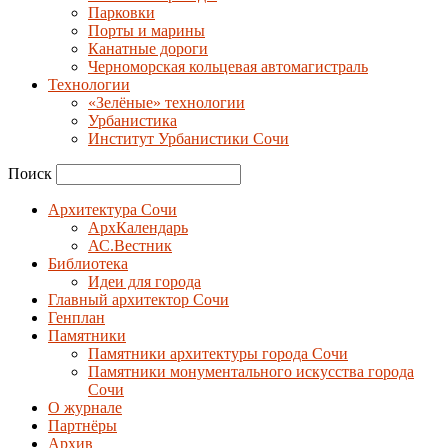
Парковки
Порты и марины
Канатные дороги
Черноморская кольцевая автомагистраль
Технологии
«Зелёные» технологии
Урбанистика
Институт Урбанистики Сочи
Поиск
Архитектура Сочи
АрхКалендарь
АС.Вестник
Библиотека
Идеи для города
Главный архитектор Сочи
Генплан
Памятники
Памятники архитектуры города Сочи
Памятники монументального искусства города
Сочи
О журнале
Партнёры
Архив