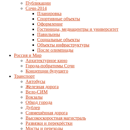
Публикации
Сочи-2014
Планировка
Спортивные объекты
Оформление
Гостиницы, медиацентры и университет
Павильоны
Социальные объекты
Объекты инфраструктуры
После олимпиады
Россия и Мир
Архитектурное кино
Города-побратимы Сочи
Концепции будущего
Транспорт
Автобусы
Железная дорога
Вело-СИМ
Вокзалы
Обход города
Дублер
Совмещённая дорога
Высокоскоростная магистраль
Развязки и перекрёстки
Мосты и переходы