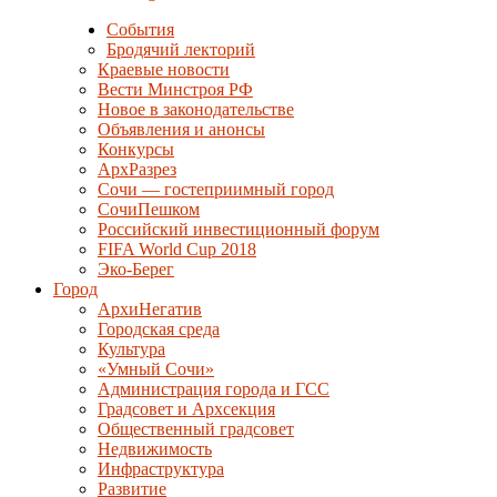
События
Бродячий лекторий
Краевые новости
Вести Минстроя РФ
Новое в законодательстве
Объявления и анонсы
Конкурсы
АрхРазрез
Сочи — гостеприимный город
СочиПешком
Российский инвестиционный форум
FIFA World Cup 2018
Эко-Берег
Город
АрхиНегатив
Городская среда
Культура
«Умный Сочи»
Администрация города и ГСС
Градсовет и Архсекция
Общественный градсовет
Недвижимость
Инфраструктура
Развитие