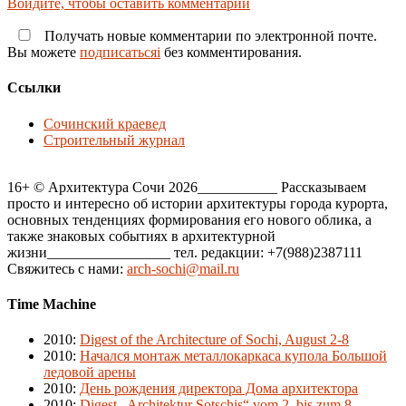
Войдите, чтобы оставить комментарий
Получать новые комментарии по электронной почте.
Вы можете
подписатьсяi
без комментирования.
Ссылки
Сочинский краевед
Строительный журнал
16+ © Архитектура Сочи 2026___________ Рассказываем
просто и интересно об истории архитектуры города курорта,
основных тенденциях формирования его нового облика, а
также знаковых событиях в архитектурной
жизни_________________ тел. редакции: +7(988)2387111
Свяжитесь с нами:
arch-sochi@mail.ru
Time Machine
2010
:
Digest of the Architecture of Sochi, August 2-8
2010
:
Начался монтаж металлокаркаса купола Большой
ледовой арены
2010
:
День рождения директора Дома архитектора
2010
:
Digest „Architektur Sotschis“ vom 2. bis zum 8.