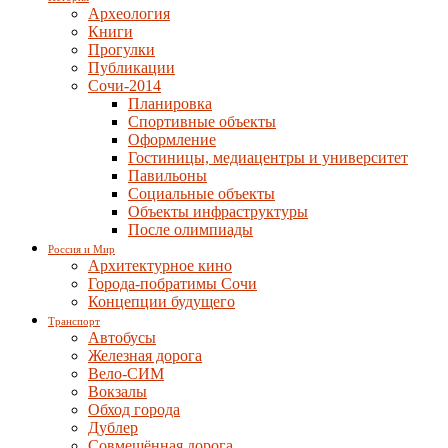
Археология
Книги
Прогулки
Публикации
Сочи-2014
Планировка
Спортивные объекты
Оформление
Гостиницы, медиацентры и университет
Павильоны
Социальные объекты
Объекты инфраструктуры
После олимпиады
Россия и Мир
Архитектурное кино
Города-побратимы Сочи
Концепции будущего
Транспорт
Автобусы
Железная дорога
Вело-СИМ
Вокзалы
Обход города
Дублер
Совмещённая дорога