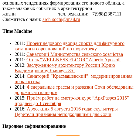
основных тенденциях формирования его нового облика, а
также знаковых событиях в архитектурной
жизни_________________ тел. редакции: +7(988)2387111
Свяжитесь с нами:
arch-sochi@mail.ru
Time Machine
2011
:
Проект ледового дворца спорта для фигурного
катания и соревнований по шорт-треку
2011
:
Санаторий Министерства сельского хозяйства
2011
:
Отель “WELLNESS FLOOR” Alberto Apostoli
2012
:
Заслуженному архитектору России Юрию
Владимировичу Львову - 85!
2014
:
Санаторий "Красмашевский": модернизированная
неоклассика
2014
:
Федеральные трассы и развязки Сочи обследованы
дорожным сканером
2015
:
Приём работ на смотр-конкурс “АрхРазрез 2015″
продлён до 1 сентября
2016
:
Архсекция 5 августа 2016 года: скульптуры
Церетели признаны неподходящими для Сочи
Народное софинансирование