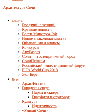
Архитектура Сочи
События
Бродячий лекторий
Краевые новости
Вести Минстроя РФ
Новое в законодательстве
Объявления и анонсы
Конкурсы
АрхРазрез
Сочи — гостеприимный город
СочиПешком
Российский инвестиционный форум
FIFA World Cup 2018
Эко-Берег
Город
АрхиНегатив
Городская среда
Парки и скверы
Граффити и стрит-арт
Культура
Идентичность
«Умный Сочи»