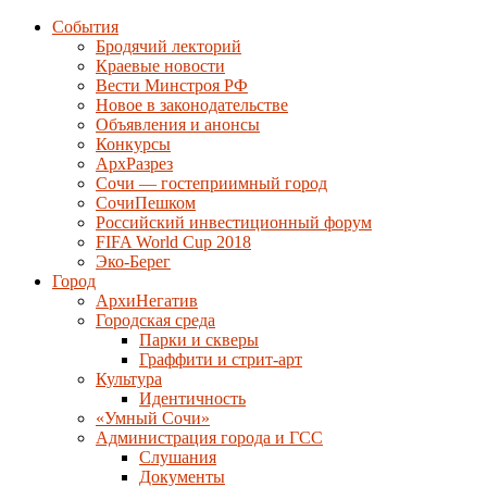
События
Бродячий лекторий
Краевые новости
Вести Минстроя РФ
Новое в законодательстве
Объявления и анонсы
Конкурсы
АрхРазрез
Сочи — гостеприимный город
СочиПешком
Российский инвестиционный форум
FIFA World Cup 2018
Эко-Берег
Город
АрхиНегатив
Городская среда
Парки и скверы
Граффити и стрит-арт
Культура
Идентичность
«Умный Сочи»
Администрация города и ГСС
Слушания
Документы