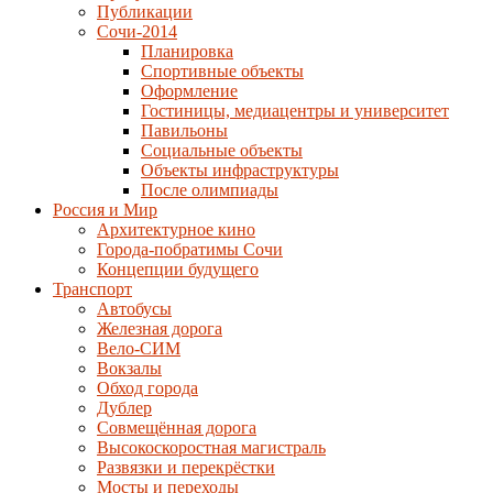
Публикации
Сочи-2014
Планировка
Спортивные объекты
Оформление
Гостиницы, медиацентры и университет
Павильоны
Социальные объекты
Объекты инфраструктуры
После олимпиады
Россия и Мир
Архитектурное кино
Города-побратимы Сочи
Концепции будущего
Транспорт
Автобусы
Железная дорога
Вело-СИМ
Вокзалы
Обход города
Дублер
Совмещённая дорога
Высокоскоростная магистраль
Развязки и перекрёстки
Мосты и переходы