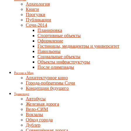
Археология
Книги
Прогулки
Публикации
Сочи-2014
Планировка
Спортивные объекты
Оформление
Гостиницы, медиацентры и университет
Павильоны
Социальные объекты
Объекты инфраструктуры
После олимпиады
Россия и Мир
Архитектурное кино
Города-побратимы Сочи
Концепции будущего
Транспорт
Автобусы
Железная дорога
Вело-СИМ
Вокзалы
Обход города
Дублер
Совмещённая дорога