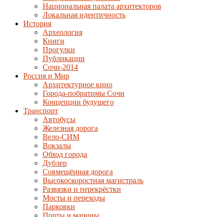
Национальная палата архитекторов
Локальная идентичность
История
Археология
Книги
Прогулки
Публикации
Сочи-2014
Россия и Мир
Архитектурное кино
Города-побратимы Сочи
Концепции будущего
Транспорт
Автобусы
Железная дорога
Вело-СИМ
Вокзалы
Обход города
Дублер
Совмещённая дорога
Высокоскоростная магистраль
Развязки и перекрёстки
Мосты и переходы
Парковки
Порты и марины