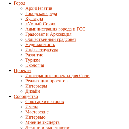
Город
АрхиНегатив
Городская среда
Культура
«Умный Сочи»
Администрация города и ГСС
Градсовет и Архсекция
Общественный градсовет
Недвижимость
Инфраструктура
Развитие
Туризм
Экология
Проекты
Иностранные проекты для Сочи
Реализации проектов
Интерьеры
Дизайн
Сообщество
Союз архитекторов
Имена
Мастерские
Интервью
Мнение эксперта
Лекции и выступления