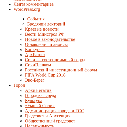
Лента комментариев
WordPress.org
События
Бродячий лекторий
Краевые новости
Вести Минстроя РФ
Новое в законодательстве
Объявления и анонсы
Конкурсы
АрхРазрез
Сочи — гостеприимный город
СочиПешком
Российский инвестиционный форум
FIFA World Cup 2018
Эко-Берег
Город
АрхиНегатив
Городская среда
Культура
«Умный Сочи»
Администрация города и ГСС
Градсовет и Архсекция
Общественный градсовет
Недвижимость