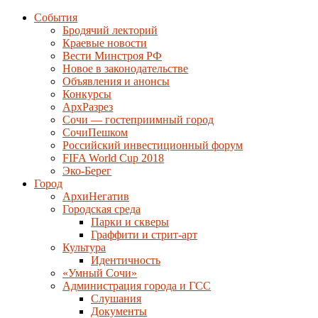
События
Бродячий лекторий
Краевые новости
Вести Минстроя РФ
Новое в законодательстве
Объявления и анонсы
Конкурсы
АрхРазрез
Сочи — гостеприимный город
СочиПешком
Российский инвестиционный форум
FIFA World Cup 2018
Эко-Берег
Город
АрхиНегатив
Городская среда
Парки и скверы
Граффити и стрит-арт
Культура
Идентичность
«Умный Сочи»
Администрация города и ГСС
Слушания
Документы