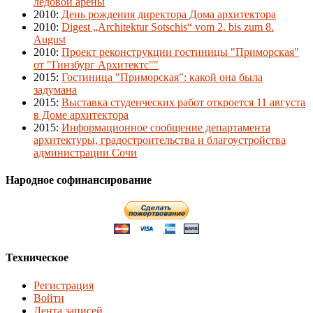
ледовой арены
2010
:
День рождения директора Дома архитектора
2010
:
Digest „Architektur Sotschis“ vom 2. bis zum 8.
August
2010
:
Проект реконструкции гостиницы "Приморская"
от "Гинзбург Архитектс""
2015
:
Гостиница "Приморская": какой она была
задумана
2015
:
Выставка студенческих работ откроется 11 августа
в Доме архитектора
2015
:
Информационное сообщение департамента
архитектуры, градостроительства и благоустройства
администрации Сочи
Народное софинансирование
Техническое
Регистрация
Войти
Лента записей