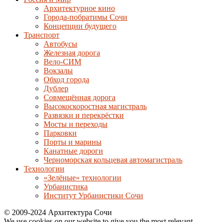
Архитектурное кино
Города-побратимы Сочи
Концепции будущего
Транспорт
Автобусы
Железная дорога
Вело-СИМ
Вокзалы
Обход города
Дублер
Совмещённая дорога
Высокоскоростная магистраль
Развязки и перекрёстки
Мосты и переходы
Парковки
Порты и марины
Канатные дороги
Черноморская кольцевая автомагистраль
Технологии
«Зелёные» технологии
Урбанистика
Институт Урбанистики Сочи
© 2009-2024 Архитектура Сочи
We use cookies on our website to give you the most relevant