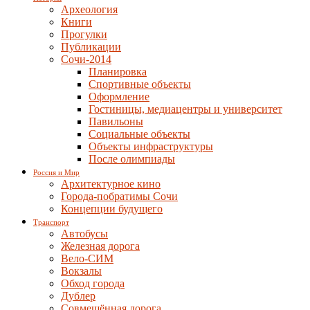
Археология
Книги
Прогулки
Публикации
Сочи-2014
Планировка
Спортивные объекты
Оформление
Гостиницы, медиацентры и университет
Павильоны
Социальные объекты
Объекты инфраструктуры
После олимпиады
Россия и Мир
Архитектурное кино
Города-побратимы Сочи
Концепции будущего
Транспорт
Автобусы
Железная дорога
Вело-СИМ
Вокзалы
Обход города
Дублер
Совмещённая дорога