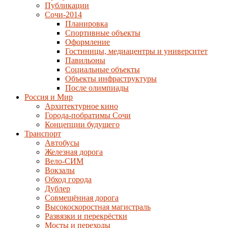
Публикации
Сочи-2014
Планировка
Спортивные объекты
Оформление
Гостиницы, медиацентры и университет
Павильоны
Социальные объекты
Объекты инфраструктуры
После олимпиады
Россия и Мир
Архитектурное кино
Города-побратимы Сочи
Концепции будущего
Транспорт
Автобусы
Железная дорога
Вело-СИМ
Вокзалы
Обход города
Дублер
Совмещённая дорога
Высокоскоростная магистраль
Развязки и перекрёстки
Мосты и переходы