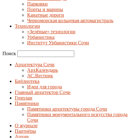
Парковки
Порты и марины
Канатные дороги
Черноморская кольцевая автомагистраль
Технологии
«Зелёные» технологии
Урбанистика
Институт Урбанистики Сочи
Поиск
Архитектура Сочи
АрхКалендарь
АС.Вестник
Библиотека
Идеи для города
Главный архитектор Сочи
Генплан
Памятники
Памятники архитектуры города Сочи
Памятники монументального искусства города
Сочи
О журнале
Партнёры
Архив