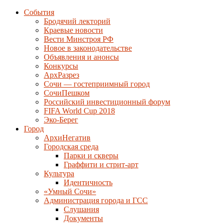
События
Бродячий лекторий
Краевые новости
Вести Минстроя РФ
Новое в законодательстве
Объявления и анонсы
Конкурсы
АрхРазрез
Сочи — гостеприимный город
СочиПешком
Российский инвестиционный форум
FIFA World Cup 2018
Эко-Берег
Город
АрхиНегатив
Городская среда
Парки и скверы
Граффити и стрит-арт
Культура
Идентичность
«Умный Сочи»
Администрация города и ГСС
Слушания
Документы