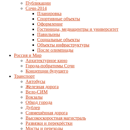
Публикации
Сочи-2014
Планировка
Спортивные объекты
Оформление
Гостиницы, медиацентры и университет
Павильоны
Социальные объекты
Объекты инфраструктуры
После олимпиады
Россия и Мир
Архитектурное кино
Города-побратимы Сочи
Концепции будущего
Транспорт
Автобусы
Железная дорога
Вело-СИМ
Вокзалы
Обход города
Дублер
Совмещённая дорога
Высокоскоростная магистраль
Развязки и перекрёстки
Мосты и переходы