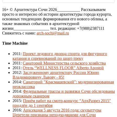
16+ © Архитектура Сочи 2026___________ Рассказываем
просто и интересно об истории архитектуры города курорта,
основных тенденциях формирования его нового облика, а
также знаковых событиях в архитектурной
жизни_________________ тел. редакции: +7(988)2387111
Свяжитесь с нами:
arch-sochi@mail.ru
Time Machine
2011
:
Проект ледового дворца спорта для фигурного
катания и соревнований по шорт-треку
2011
:
Санаторий Министерства сельского хозяйства
2011
:
Отель “WELLNESS FLOOR” Alberto Apostoli
2012
:
Заслуженному архитектору России Юрию
Владимировичу Львову - 85!
2014
:
Санаторий "Красмашевский": модернизированная
неоклассика
2014
:
Федеральные трассы и развязки Сочи обследованы
дорожным сканером
2015
:
Приём работ на смотр-конкурс “АрхРазрез 2015″
продлён до 1 сентября
2016
:
Архсекция 5 августа 2016 года: скульптуры
Церетели признаны неподходящими для Сочи