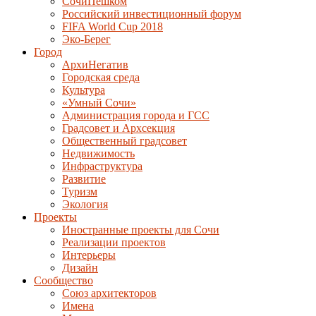
СочиПешком
Российский инвестиционный форум
FIFA World Cup 2018
Эко-Берег
Город
АрхиНегатив
Городская среда
Культура
«Умный Сочи»
Администрация города и ГСС
Градсовет и Архсекция
Общественный градсовет
Недвижимость
Инфраструктура
Развитие
Туризм
Экология
Проекты
Иностранные проекты для Сочи
Реализации проектов
Интерьеры
Дизайн
Сообщество
Союз архитекторов
Имена