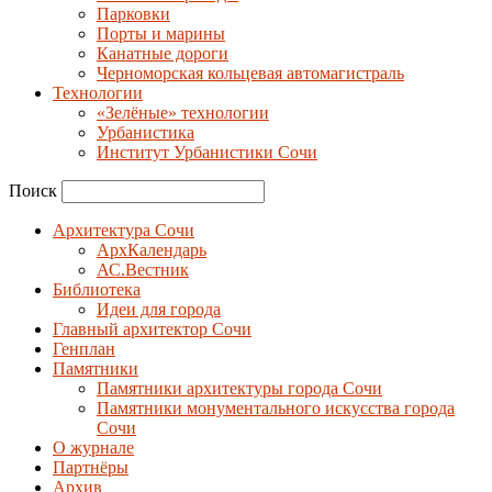
Парковки
Порты и марины
Канатные дороги
Черноморская кольцевая автомагистраль
Технологии
«Зелёные» технологии
Урбанистика
Институт Урбанистики Сочи
Поиск
Архитектура Сочи
АрхКалендарь
АС.Вестник
Библиотека
Идеи для города
Главный архитектор Сочи
Генплан
Памятники
Памятники архитектуры города Сочи
Памятники монументального искусства города
Сочи
О журнале
Партнёры
Архив