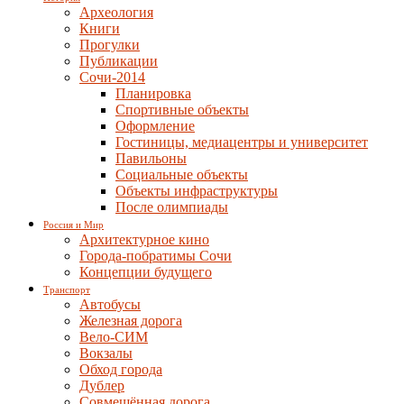
Археология
Книги
Прогулки
Публикации
Сочи-2014
Планировка
Спортивные объекты
Оформление
Гостиницы, медиацентры и университет
Павильоны
Социальные объекты
Объекты инфраструктуры
После олимпиады
Россия и Мир
Архитектурное кино
Города-побратимы Сочи
Концепции будущего
Транспорт
Автобусы
Железная дорога
Вело-СИМ
Вокзалы
Обход города
Дублер
Совмещённая дорога