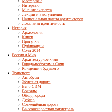
Мастерские
Интервью
Мнение эксперта
Лекции и выступления
Национальная палата архитекторов
Локальная идентичность
История
Археология
Книги
Прогулки
Публикации
Сочи-2014
Россия и Мир
Архитектурное кино
Города-побратимы Сочи
Концепции будущего
Транспорт
Автобусы
Железная дорога
Вело-СИМ
Вокзалы
Обход города
Дублер
Совмещённая дорога
Высокоскоростная магистраль