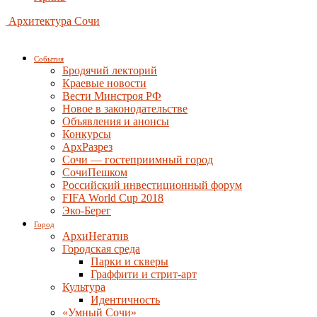
Архитектура Сочи
События
Бродячий лекторий
Краевые новости
Вести Минстроя РФ
Новое в законодательстве
Объявления и анонсы
Конкурсы
АрхРазрез
Сочи — гостеприимный город
СочиПешком
Российский инвестиционный форум
FIFA World Cup 2018
Эко-Берег
Город
АрхиНегатив
Городская среда
Парки и скверы
Граффити и стрит-арт
Культура
Идентичность
«Умный Сочи»