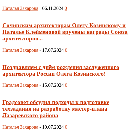
Наталья Захарова
-
06.11.2024
0
Сочинским архитекторам Олегу Козинскому и
Наталье Клейменовой вручены награды Союза
архитекторов...
Наталья Захарова
-
17.07.2024
0
Поздравляем с днём рождения заслуженного
архитектора России Олега Козинского!
Наталья Захарова
-
15.07.2024
0
Градсовет обсудил подходы к подготовке
техзадания на разработку мастер-плана
Лазаревского района
Наталья Захарова
-
10.07.2024
0