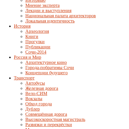
Интервью
Мнение эксперта
Лекции и выступления
Национальная палата архитекторов
Локальная идентичность
История
Археология
Книги
Прогулки
Публикации
Сочи-2014
Россия и Мир
Архитектурное кино
Города-побратимы Сочи
Концепции будущего
Транспорт
Автобусы
Железная дорога
Вело-СИМ
Вокзалы
Обход города
Дублер
Совмещённая дорога
Высокоскоростная магистраль
Развязки и перекрёстки