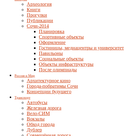
Археология
Книги
Прогулки
Публикации
Сочи-2014
Планировка
Спортивные объекты
Оформление
Гостиницы, медиацентры и университет
Павильоны
Социальные объекты
Объекты инфраструктуры
После олимпиады
Россия и Мир
Архитектурное кино
Города-побратимы Сочи
Концепции будущего
Транспорт
Автобусы
Железная дорога
Вело-СИМ
Вокзалы
Обход города
Дублер
Совмещённая дорога