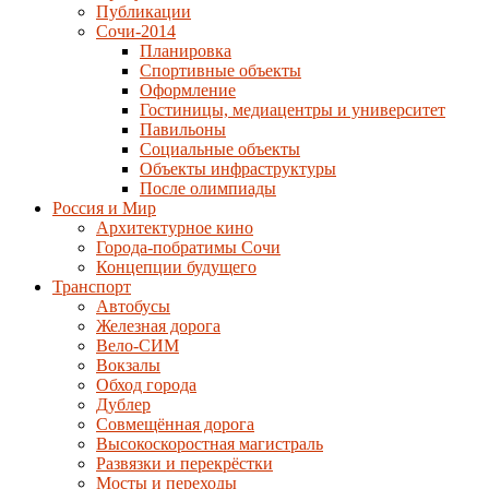
Публикации
Сочи-2014
Планировка
Спортивные объекты
Оформление
Гостиницы, медиацентры и университет
Павильоны
Социальные объекты
Объекты инфраструктуры
После олимпиады
Россия и Мир
Архитектурное кино
Города-побратимы Сочи
Концепции будущего
Транспорт
Автобусы
Железная дорога
Вело-СИМ
Вокзалы
Обход города
Дублер
Совмещённая дорога
Высокоскоростная магистраль
Развязки и перекрёстки
Мосты и переходы