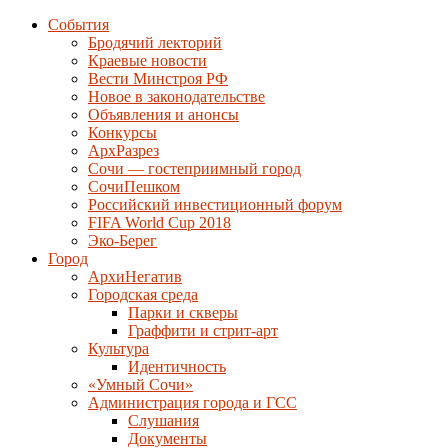
События
Бродячий лекторий
Краевые новости
Вести Минстроя РФ
Новое в законодательстве
Объявления и анонсы
Конкурсы
АрхРазрез
Сочи — гостеприимный город
СочиПешком
Российский инвестиционный форум
FIFA World Cup 2018
Эко-Берег
Город
АрхиНегатив
Городская среда
Парки и скверы
Граффити и стрит-арт
Культура
Идентичность
«Умный Сочи»
Администрация города и ГСС
Слушания
Документы