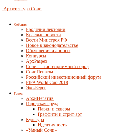
Архитектура Сочи
События
Бродячий лекторий
Краевые новости
Вести Минстроя РФ
Новое в законодательстве
Объявления и анонсы
Конкурсы
АрхРазрез
Сочи — гостеприимный город
СочиПешком
Российский инвестиционный форум
FIFA World Cup 2018
Эко-Берег
Город
АрхиНегатив
Городская среда
Парки и скверы
Граффити и стрит-арт
Культура
Идентичность
«Умный Сочи»