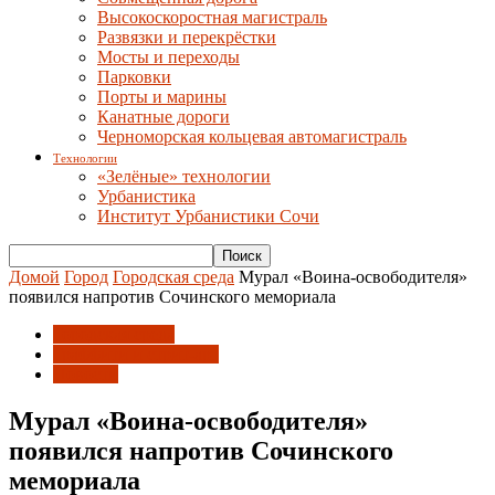
Высокоскоростная магистраль
Развязки и перекрёстки
Мосты и переходы
Парковки
Порты и марины
Канатные дороги
Черноморская кольцевая автомагистраль
Технологии
«Зелёные» технологии
Урбанистика
Институт Урбанистики Сочи
Домой
Город
Городская среда
Мурал «Воина-освободителя»
появился напротив Сочинского мемориала
Городская среда
Граффити и стрит-арт
Новости
Мурал «Воина-освободителя»
появился напротив Сочинского
мемориала