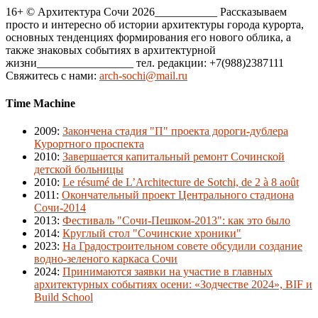
16+ © Архитектура Сочи 2026___________ Рассказываем
просто и интересно об истории архитектуры города курорта,
основных тенденциях формирования его нового облика, а
также знаковых событиях в архитектурной
жизни_________________ тел. редакции: +7(988)2387111
Свяжитесь с нами:
arch-sochi@mail.ru
Time Machine
2009
:
Закончена стадия "П" проекта дороги-дублера
Курортного проспекта
2010
:
Завершается капитальный ремонт Сочинской
детской больницы
2010
:
Le résumé de L’Architecture de Sotchi, de 2 à 8 août
2011
:
Окончательный проект Центрального стадиона
Сочи-2014
2013
:
Фестиваль "Сочи-Пешком-2013": как это было
2014
:
Круглый стол "Сочинские хроники"
2023
:
На Градостроительном совете обсудили создание
водно-зеленого каркаса Сочи
2024
:
Принимаются заявки на участие в главных
архитектурных событиях осени: «Зодчестве 2024», BIF и
Build School