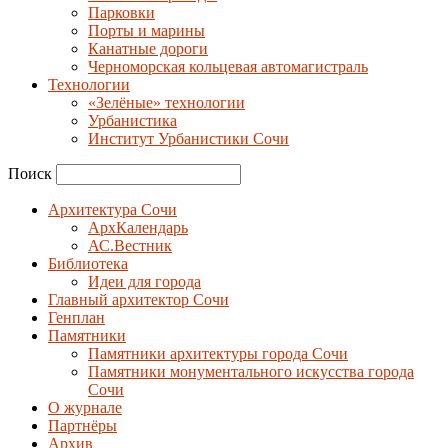
Парковки
Порты и марины
Канатные дороги
Черноморская кольцевая автомагистраль
Технологии
«Зелёные» технологии
Урбанистика
Институт Урбанистики Сочи
Поиск
Архитектура Сочи
АрхКалендарь
АС.Вестник
Библиотека
Идеи для города
Главный архитектор Сочи
Генплан
Памятники
Памятники архитектуры города Сочи
Памятники монументального искусства города
Сочи
О журнале
Партнёры
Архив