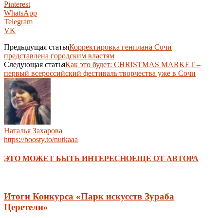
Pinterest
WhatsApp
Telegram
VK
Предыдущая статья
Корректировка генплана Сочи
представлена городским властям
Следующая статья
Как это будет: CHRISTMAS MARKET –
первый всероссийский фестиваль творчества уже в Сочи
Наталья Захарова
https://boosty.to/nutkaaa
ЭТО МОЖЕТ БЫТЬ ИНТЕРЕСНО
ЕЩЕ ОТ АВТОРА
Итоги Конкурса «Парк искусств Зураба
Церетели»