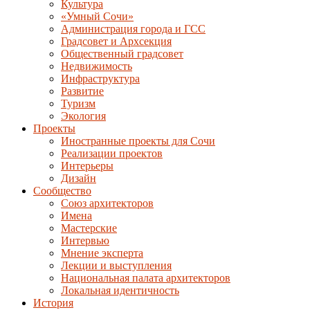
Культура
«Умный Сочи»
Администрация города и ГСС
Градсовет и Архсекция
Общественный градсовет
Недвижимость
Инфраструктура
Развитие
Туризм
Экология
Проекты
Иностранные проекты для Сочи
Реализации проектов
Интерьеры
Дизайн
Сообщество
Союз архитекторов
Имена
Мастерские
Интервью
Мнение эксперта
Лекции и выступления
Национальная палата архитекторов
Локальная идентичность
История