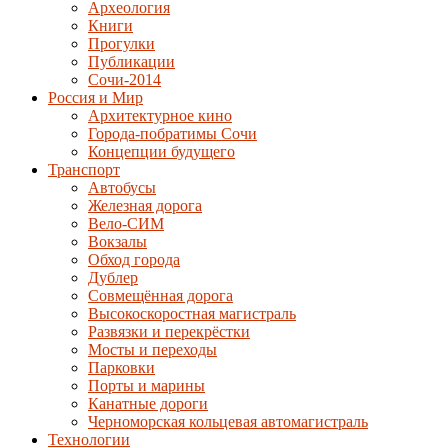
Археология
Книги
Прогулки
Публикации
Сочи-2014
Россия и Мир
Архитектурное кино
Города-побратимы Сочи
Концепции будущего
Транспорт
Автобусы
Железная дорога
Вело-СИМ
Вокзалы
Обход города
Дублер
Совмещённая дорога
Высокоскоростная магистраль
Развязки и перекрёстки
Мосты и переходы
Парковки
Порты и марины
Канатные дороги
Черноморская кольцевая автомагистраль
Технологии