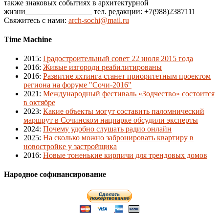
также знаковых событиях в архитектурной
жизни_________________ тел. редакции: +7(988)2387111
Свяжитесь с нами:
arch-sochi@mail.ru
Time Machine
2015
:
Градостроительный совет 22 июля 2015 года
2016
:
Живые изгороди реабилитированы
2016
:
Развитие яхтинга станет приоритетным проектом
региона на форуме "Сочи-2016"
2021
:
Международный фестиваль «Зодчество» состоится
в октябре
2023
:
Какие объекты могут составить паломнический
маршрут в Сочинском нацпарке обсудили эксперты
2024
:
Почему удобно слушать радио онлайн
2025
:
На сколько можно забронировать квартиру в
новостройке у застройщика
2016
:
Новые тоненькие кирпичи для трендовых домов
Народное софинансирование