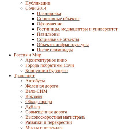
Публикации
Сочи-2014
Планировка
Спортивные объекты
Оформление
Гостиницы, медиацентры и университет
Павильоны
Социальные объекты
Объекты инфраструктуры
После олимпиады
Россия и Мир
Архитектурное кино
Города-побратимы Сочи
Концепции будущего
Транспорт
Автобусы
Железная дорога
Вело-СИМ
Вокзалы
Обход города
Дублер
Совмещённая дорога
Высокоскоростная магистраль
Развязки и перекрёстки
Мосты и переходы