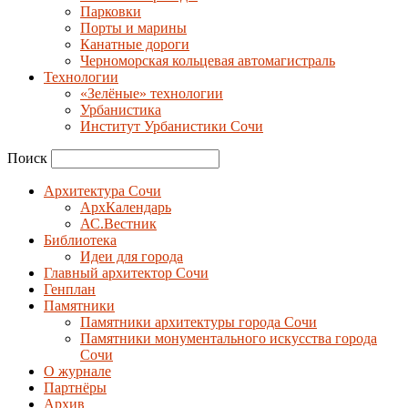
Парковки
Порты и марины
Канатные дороги
Черноморская кольцевая автомагистраль
Технологии
«Зелёные» технологии
Урбанистика
Институт Урбанистики Сочи
Поиск
Архитектура Сочи
АрхКалендарь
АС.Вестник
Библиотека
Идеи для города
Главный архитектор Сочи
Генплан
Памятники
Памятники архитектуры города Сочи
Памятники монументального искусства города
Сочи
О журнале
Партнёры
Архив