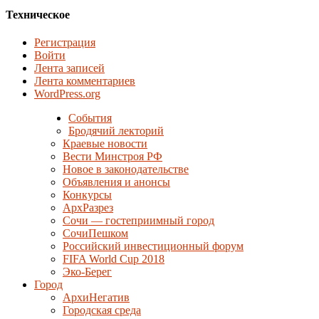
Техническое
Регистрация
Войти
Лента записей
Лента комментариев
WordPress.org
События
Бродячий лекторий
Краевые новости
Вести Минстроя РФ
Новое в законодательстве
Объявления и анонсы
Конкурсы
АрхРазрез
Сочи — гостеприимный город
СочиПешком
Российский инвестиционный форум
FIFA World Cup 2018
Эко-Берег
Город
АрхиНегатив
Городская среда