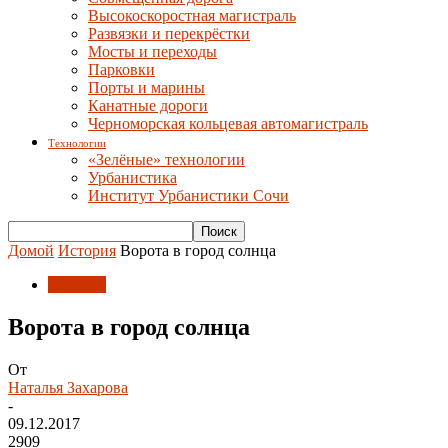
Высокоскоростная магистраль
Развязки и перекрёстки
Мосты и переходы
Парковки
Порты и марины
Канатные дороги
Черноморская кольцевая автомагистраль
Технологии
«Зелёные» технологии
Урбанистика
Институт Урбанистики Сочи
Домой
История
Ворота в город солнца
История
Ворота в город солнца
От
Наталья Захарова
-
09.12.2017
2909