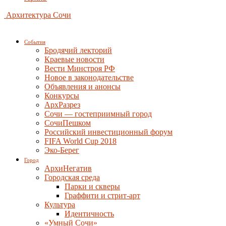
Архитектура Сочи
События
Бродячий лекторий
Краевые новости
Вести Минстроя РФ
Новое в законодательстве
Объявления и анонсы
Конкурсы
АрхРазрез
Сочи — гостеприимный город
СочиПешком
Российский инвестиционный форум
FIFA World Cup 2018
Эко-Берег
Город
АрхиНегатив
Городская среда
Парки и скверы
Граффити и стрит-арт
Культура
Идентичность
«Умный Сочи»