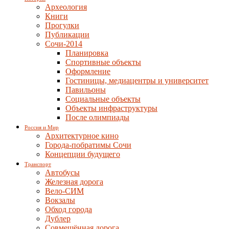
Археология
Книги
Прогулки
Публикации
Сочи-2014
Планировка
Спортивные объекты
Оформление
Гостиницы, медиацентры и университет
Павильоны
Социальные объекты
Объекты инфраструктуры
После олимпиады
Россия и Мир
Архитектурное кино
Города-побратимы Сочи
Концепции будущего
Транспорт
Автобусы
Железная дорога
Вело-СИМ
Вокзалы
Обход города
Дублер
Совмещённая дорога