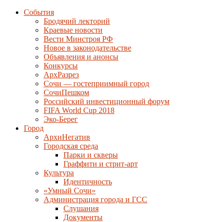
События
Бродячий лекторий
Краевые новости
Вести Минстроя РФ
Новое в законодательстве
Объявления и анонсы
Конкурсы
АрхРазрез
Сочи — гостеприимный город
СочиПешком
Российский инвестиционный форум
FIFA World Cup 2018
Эко-Берег
Город
АрхиНегатив
Городская среда
Парки и скверы
Граффити и стрит-арт
Культура
Идентичность
«Умный Сочи»
Администрация города и ГСС
Слушания
Документы