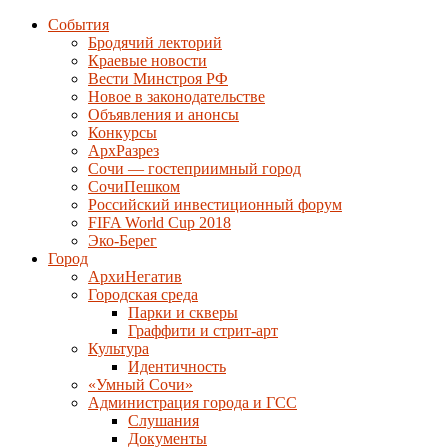
События
Бродячий лекторий
Краевые новости
Вести Минстроя РФ
Новое в законодательстве
Объявления и анонсы
Конкурсы
АрхРазрез
Сочи — гостеприимный город
СочиПешком
Российский инвестиционный форум
FIFA World Cup 2018
Эко-Берег
Город
АрхиНегатив
Городская среда
Парки и скверы
Граффити и стрит-арт
Культура
Идентичность
«Умный Сочи»
Администрация города и ГСС
Слушания
Документы