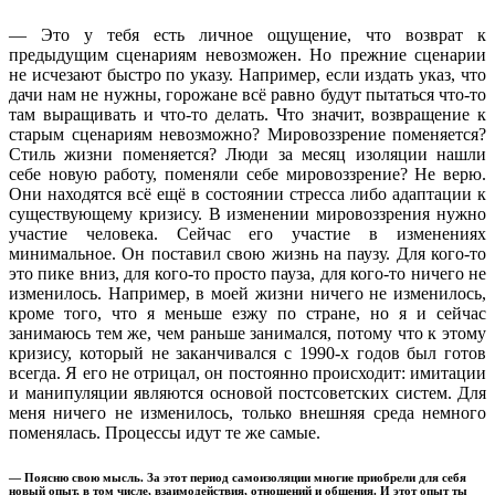
— Это у тебя есть личное ощущение, что возврат к
предыдущим сценариям невозможен. Но прежние сценарии
не исчезают быстро по указу. Например, если издать указ, что
дачи нам не нужны, горожане всё равно будут пытаться что-то
там выращивать и что-то делать. Что значит, возвращение к
старым сценариям невозможно? Мировоззрение поменяется?
Стиль жизни поменяется? Люди за месяц изоляции нашли
себе новую работу, поменяли себе мировоззрение? Не верю.
Они находятся всё ещё в состоянии стресса либо адаптации к
существующему кризису. В изменении мировоззрения нужно
участие человека. Сейчас его участие в изменениях
минимальное. Он поставил свою жизнь на паузу. Для кого-то
это пике вниз, для кого-то просто пауза, для кого-то ничего не
изменилось. Например, в моей жизни ничего не изменилось,
кроме того, что я меньше езжу по стране, но я и сейчас
занимаюсь тем же, чем раньше занимался, потому что к этому
кризису, который не заканчивался с 1990-х годов был готов
всегда. Я его не отрицал, он постоянно происходит: имитации
и манипуляции являются основой постсоветских систем. Для
меня ничего не изменилось, только внешняя среда немного
поменялась. Процессы идут те же самые.
— Поясню свою мысль. За этот период самоизоляции многие приобрели для себя
новый опыт, в том числе, взаимодействия, отношений и общения. И этот опыт ты