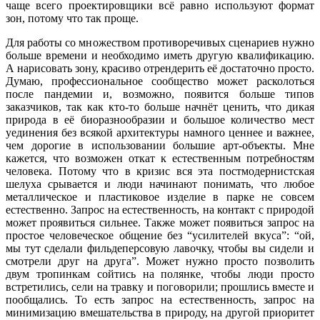
чаще всего проектировщики всё равно используют формат
зон, потому что так проще.
Для работы со множеством противоречивых сценариев нужно
больше времени и необходимо иметь другую квалификацию.
А нарисовать зону, красиво отрендерить её достаточно просто.
Думаю, профессиональное сообщество может расколоться
после пандемии и, возможно, появится больше типов
заказчиков, так как кто-то больше начнёт ценить, что дикая
природа в её биоразнообразии и большое количество мест
уединения без всякой архитектуры намного ценнее и важнее,
чем дорогие в использовании большие арт-объекты. Мне
кажется, что возможен откат к естественным потребностям
человека. Потому что в кризис вся эта постмодернистская
шелуха срывается и люди начинают понимать, что любое
металлическое и пластиковое изделие в парке не совсем
естественно. Запрос на естественность, на контакт с природой
может проявиться сильнее. Также может появиться запрос на
простое человеческое общение без “усилителей вкуса”: “ой,
мы тут сделали фильдеперсовую лавочку, чтобы вы сидели и
смотрели друг на друга”. Может нужно просто позволить
двум тропинкам сойтись на полянке, чтобы люди просто
встретились, сели на травку и поговорили; прошлись вместе и
пообщались. То есть запрос на естественность, запрос на
минимизацию вмешательства в природу, на другой приоритет