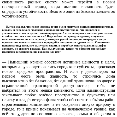
связанность разных систем может перейти в новый
посткризисный период, когда именно связанность будет
определять устойчивость. Ведь это один из базовых элементов
устойчивости.
— Ты уже сказал, что после кризиса точно будет меняться взаимоотношения города
в целом и городского человека с природой внутри города, что приведёт к
увеличению точек встречи с дикой природой. А если говорить о системе расселения:
ослабеет ли тяга к мегаполисам? Ведь сейчас, в период пандемии, в лучшем
положении оказались те города, у которых рукой подать до загородных форм
проживания или есть контакт с природой в доступности одного шага. Они имеют
приоритет над теми, кто вынужден сидеть в коробках многоэтажек и на лифте
доезжать до свежего воздуха. Как ты думаешь, каким-то образом произойдёт
изменение в планировании городов или нет?
— Нынешний кризис обострил истинные ценности и цели,
которыми руководствовались городские субъекты, производя
новое городское пространство. И если у девелоперов на
первом месте была жадность, то строились дома
высокоплотно без балконов, без единой травиночки во дворе с
ограниченной транспортной доступностью, чтобы не
выбраться из этого мешка каменного. Если администрация
закатывает любое зелёное пространство в брусчатку или
плитку и кладёт везде асфальт чтобы обеспечить объёмы работ
строительным компаниям, а не сохраняет дикую природу в
городе, то в кризис показывает на человеческом уровне, как
всё это ударят по состоянию человека, семьи и общества в