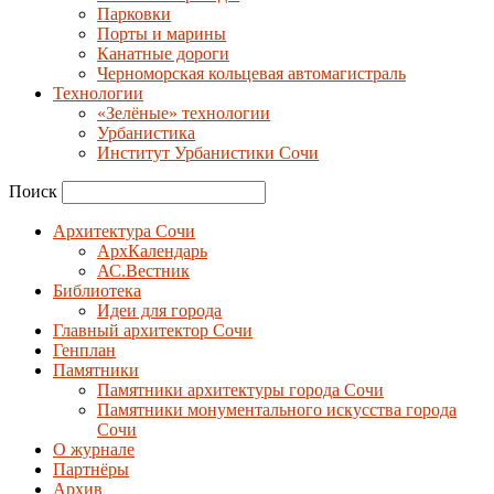
Парковки
Порты и марины
Канатные дороги
Черноморская кольцевая автомагистраль
Технологии
«Зелёные» технологии
Урбанистика
Институт Урбанистики Сочи
Поиск
Архитектура Сочи
АрхКалендарь
АС.Вестник
Библиотека
Идеи для города
Главный архитектор Сочи
Генплан
Памятники
Памятники архитектуры города Сочи
Памятники монументального искусства города
Сочи
О журнале
Партнёры
Архив