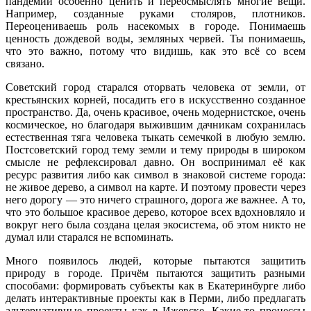
пандемии особенно ценить и переосмыслять многие вещи.
Например, созданные руками столяров, плотников.
Переоцениваешь роль насекомых в городе. Понимаешь
ценность дождевой воды, земляных червей. Ты понимаешь,
что это важно, потому что видишь, как это всё со всем
связано.
Советский город старался оторвать человека от земли, от
крестьянских корней, посадить его в искусственно созданное
пространство. Да, очень красивое, очень модернистское, очень
космическое, но благодаря выжившим дачникам сохранилась
естественная тяга человека тыкать семечкой в любую землю.
Постсоветский город тему земли и тему природы в широком
смысле не рефлексировал давно. Он воспринимал её как
ресурс развития либо как символ в знаковой системе города:
не живое дерево, а символ на карте. И поэтому провести через
него дорогу — это ничего страшного, дорога же важнее. А то,
что это большое красивое дерево, которое всех вдохновляло и
вокруг него была создана целая экосистема, об этом никто не
думал или старался не вспоминать.
Много появилось людей, которые пытаются защитить
природу в городе. Причём пытаются защитить разными
способами: формировать субъекты как в Екатеринбурге либо
делать интерактивные проекты как в Перми, либо предлагать
альтернативные проекты как в Ижевске. Какие-то процессы