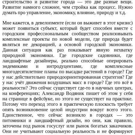
строительство и развитие города — это две разные вещи.
Развитие намного сложнее, чем стройка как процесс. Нужно
думать про управление, экономику, влияние, природу и т.д.
Мне кажется, в девелопменте (если он выживет в этот кризис)
может появиться субъект, который будет способен вместе с
городским профессиональным сообществом реализовывать
комплексные проекты по новой модели, где природа будет
являться не декорацией, а основой городской экономики.
Данная ситуация как раз показывает явную нехватку
природной экономики. Где городские садовники, где
ландшафтные дизайнеры, реально способные оперировать
эндемиками и интродуцентами, где комплексные
многодесятилетние планы по высадке растений в городе? Где
у нас действительно природоориентированная стратегия? Где
у нас учёт движения воздушных масс в городе? Где это всё в
реальности? Это сейчас существует где-то в научных центрах,
на конференциях; Александр Водяник пишет об этом у себя
на странице в фейсбуке, но этого не существует на практике.
Потому что переход этого в практическую плоскость требует
опять возникновение целой индустрии вокруг всего этого.
Единственное, что сейчас возникло в городах — это
питомники и ландшафтный дизайн, но они, как правило,
заточены под рынок госуслуг или рынок богатых заказчиков.
Они не учитывают социальную реальность и не формируют