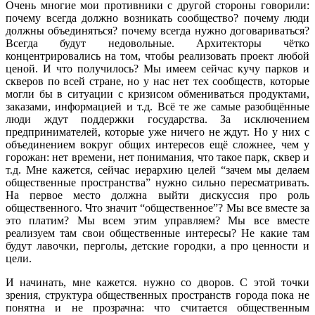
Очень многие мои противники с другой стороны говорили:
почему всегда должно возникать сообщество? почему люди
должны объединяться? почему всегда нужно договариваться?
Всегда будут недовольные. Архитекторы чётко
концентрировались на том, чтобы реализовать проект любой
ценой. И что получилось? Мы имеем сейчас кучу парков и
скверов по всей стране, но у нас нет тех сообществ, которые
могли бы в ситуации с кризисом обмениваться продуктами,
заказами, информацией и т.д. Всё те же самые разобщённые
люди ждут поддержки государства. За исключением
предпринимателей, которые уже ничего не ждут. Но у них с
объединением вокруг общих интересов ещё сложнее, чем у
горожан: нет времени, нет понимания, что такое парк, сквер и
т.д. Мне кажется, сейчас иерархию целей “зачем мы делаем
общественные пространства” нужно сильно пересматривать.
На первое место должна выйти дискуссия про роль
общественного. Что значит “общественное”? Мы все вместе за
это платим? Мы всем этим управляем? Мы все вместе
реализуем там свои общественные интересы? Не какие там
будут лавочки, перголы, детские городки, а про ценности и
цели.
И начинать, мне кажется. нужно со дворов. С этой точки
зрения, структура общественных пространств города пока не
понятна и не прозрачна: что считается общественным