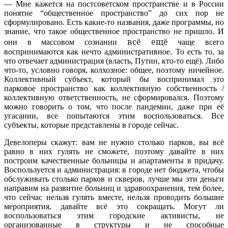
— Мне кажется на постсоветском пространстве и в России
понятие “общественное пространство” до сих пор не
сформулировано. Есть какие-то названия, даже программы, но
знание, что такое общественное пространство не пришло. И
всё ещё
они в массовом сознании
чаще всего
воспринимаются как нечто административное. То есть то, за
что отвечает администрация (власть, Путин, кто-то ещё). Либо
что-то, условно говоря, колхозное: общее, поэтому ничейное.
Коллективный субъект, который бы воспринимал это
парковое пространство как коллективную собственность /
коллективную ответственность, не сформировался. Поэтому
можно говорить о том, что после пандемии, даже при её
угасании, все попытаются этим воспользоваться. Все
субъекты, которые представлены в городе сейчас.
Девелоперы скажут: вам не нужно столько парков, вы всё
равно в них гулять не сможете, поэтому давайте в них
построим качественные больницы и апартаменты в придачу.
Воспользуется и администрация: в городе нет бюджета, чтобы
обслуживать столько парков и скверов, лучше мы эти деньги
направим на развитие больниц и здравоохранения, тем более,
что сейчас нельзя гулять вместе, нельзя проводить большие
мероприятия, давайте всё это сокращать. Могут ли
воспользоваться этим городские активисты, не
организованные в структуры и не способные