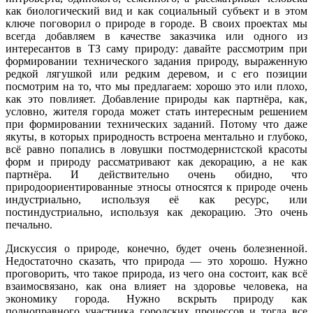
как биологический вид и как социальный субъект и в этом
ключе поговорил о природе в городе. В своих проектах мы
всегда добавляем в качестве заказчика или одного из
интересантов в ТЗ саму природу: давайте рассмотрим при
формировании технического задания природу, выраженную
редкой лягушкой или редким деревом, и с его позиции
посмотрим на то, что мы предлагаем: хорошо это или плохо,
как это повлияет. Добавление природы как партнёра, как,
условно, жителя города может стать интересным решением
при формировании технических заданий. Потому что даже
якуты, в которых природность встроена ментально и глубоко,
всё равно попались в ловушки постмодернистской красоты
форм и природу рассматривают как декорацию, а не как
партнёра. И действительно очень обидно, что
природоориентированные этносы относятся к природе очень
индустриально, используя её как ресурс, или
постиндустриально, используя как декорацию. Это очень
печально.
Дискуссия о природе, конечно, будет очень болезненной.
Недостаточно сказать, что природа — это хорошо. Нужно
проговорить, что такое природа, из чего она состоит, как всё
взаимосвязано, как она влияет на здоровье человека, на
экономику города. Нужно вскрыть природу как
полноправного участника городских процессов и тогда все