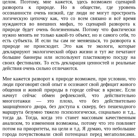
целом. Поэтому, мне кажется, здесь возможен сценарий
разворота к природе. Но в обществе, где уровень
осознанности очень низкий, где люди не могут простроить
логическую цепочку как, что со всем связано и всё время
нуждаются во внешних мифах, то сценарий разворота к
природе будет очень болезненным. Потому что фактически
нужно менять не только какой-то объект, но и самого себя, то
есть субъекта. И если ты сам не меняешься, то разворота к
природе не происходит. Это как те экологи, которые
декларируют экологический образ жизни и тут же печатают
большие баннеры или используют пластиковую посуду на
своих фестивалях. То есть декларация ценностей и реальные
действия очень сильно отличаются.
Мне кажется разворот к природе возможен, при условии, что
люди проговорят свой опыт и осознают свой дефицит живого
общения и живой природы в городе сейчас в кризис. Если
начнут сейчас обмен рефлексией, что действительно
многоэтажки — это плохо, что без действительно
защищённого двора, без доступа к скверу, без пешеходного
маршрута безумно тяжело психологически, социально и т.д.,
тогда да. Тогда, когда это станет массовым качественным
анализом, то изменения возможны, потому что это повлияет
потом на приоритеты, на цели и т.д. Я думаю, что небольшие
города почувствовали свой потенциал перед мегаполисами.