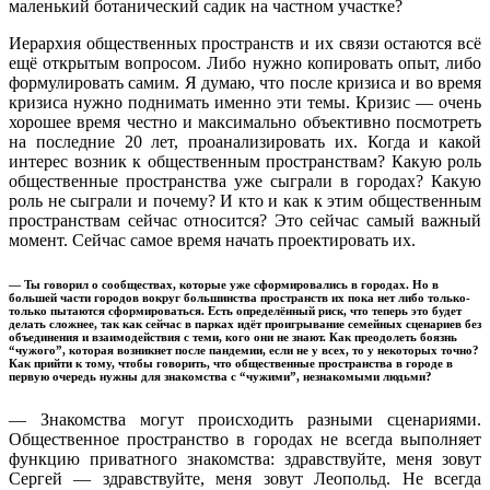
маленький ботанический садик на частном участке?
Иерархия общественных пространств и их связи остаются всё
ещё открытым вопросом. Либо нужно копировать опыт, либо
формулировать самим. Я думаю, что после кризиса и во время
кризиса нужно поднимать именно эти темы. Кризис — очень
хорошее время честно и максимально объективно посмотреть
на последние 20 лет, проанализировать их. Когда и какой
интерес возник к общественным пространствам? Какую роль
общественные пространства уже сыграли в городах? Какую
роль не сыграли и почему? И кто и как к этим общественным
пространствам сейчас относится? Это сейчас самый важный
момент. Сейчас самое время начать проектировать их.
— Ты говорил о сообществах, которые уже сформировались в городах. Но в
большей части городов вокруг большинства пространств их пока нет либо только-
только пытаются сформироваться. Есть определённый риск, что теперь это будет
делать сложнее, так как сейчас в парках идёт проигрывание семейных сценариев без
объединения и взаимодействия с теми, кого они не знают. Как преодолеть боязнь
“чужого”, которая возникнет после пандемии, если не у всех, то у некоторых точно?
Как прийти к тому, чтобы говорить, что общественные пространства в городе в
первую очередь нужны для знакомства с “чужими”, незнакомыми людьми?
— Знакомства могут происходить разными сценариями.
Общественное пространство в городах не всегда выполняет
функцию приватного знакомства: здравствуйте, меня зовут
Сергей — здравствуйте, меня зовут Леопольд. Не всегда