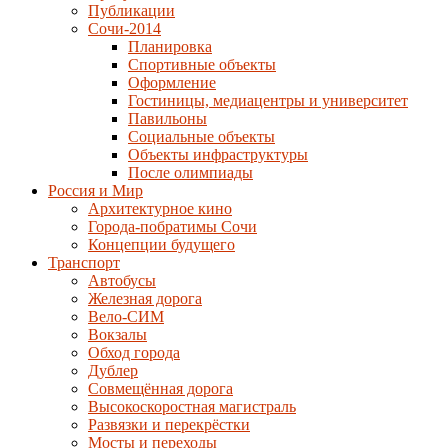
Публикации
Сочи-2014
Планировка
Спортивные объекты
Оформление
Гостиницы, медиацентры и университет
Павильоны
Социальные объекты
Объекты инфраструктуры
После олимпиады
Россия и Мир
Архитектурное кино
Города-побратимы Сочи
Концепции будущего
Транспорт
Автобусы
Железная дорога
Вело-СИМ
Вокзалы
Обход города
Дублер
Совмещённая дорога
Высокоскоростная магистраль
Развязки и перекрёстки
Мосты и переходы