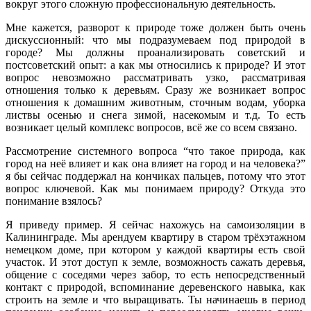
вокруг этого сложную профессиональную деятельность.
Мне кажется, разворот к природе тоже должен быть очень
дискуссионный: что мы подразумеваем под природой в
городе? Мы должны проанализировать советский и
постсоветский опыт: а как мы относились к природе? И этот
вопрос невозможно рассматривать узко, рассматривая
отношения только к деревьям. Сразу же возникает вопрос
отношения к домашним животным, сточным водам, уборка
листвы осенью и снега зимой, насекомым и т.д. То есть
возникает целый комплекс вопросов, всё же со всем связано.
Рассмотрение системного вопроса “что такое природа, как
город на неё влияет и как она влияет на город и на человека?”
я бы сейчас поддержал на кончиках пальцев, потому что этот
вопрос ключевой. Как мы понимаем природу? Откуда это
понимание взялось?
Я приведу пример. Я сейчас нахожусь на самоизоляции в
Калининграде. Мы арендуем квартиру в старом трёхэтажном
немецком доме, при котором у каждой квартиры есть свой
участок. И этот доступ к земле, возможность сажать деревья,
общение с соседями через забор, то есть непосредственный
контакт с природой, вспоминание деревенского навыка, как
строить на земле и что выращивать. Ты начинаешь в период