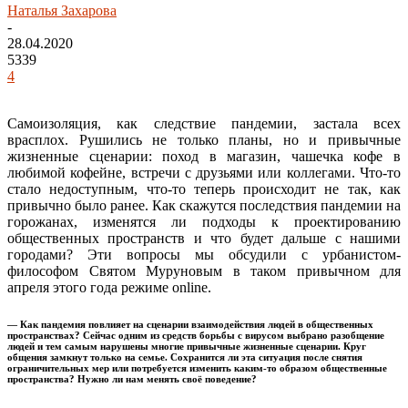
Наталья Захарова
-
28.04.2020
5339
4
Самоизоляция, как следствие пандемии, застала всех
врасплох. Рушились не только планы, но и привычные
жизненные сценарии: поход в магазин, чашечка кофе в
любимой кофейне, встречи с друзьями или коллегами. Что-то
стало недоступным, что-то теперь происходит не так, как
привычно было ранее. Как скажутся последствия пандемии на
горожанах, изменятся ли подходы к проектированию
общественных пространств и что будет дальше с нашими
городами? Эти вопросы мы обсудили с урбанистом-
философом Святом Муруновым в таком привычном для
апреля этого года режиме online.
— Как пандемия повлияет на сценарии взаимодействия людей в общественных
пространствах? Сейчас одним из средств борьбы с вирусом выбрано разобщение
людей и тем самым нарушены многие привычные жизненные сценарии. Круг
общения замкнут только на семье. Сохранится ли эта ситуация после снятия
ограничительных мер или потребуется изменить каким-то образом общественные
пространства? Нужно ли нам менять своё поведение?