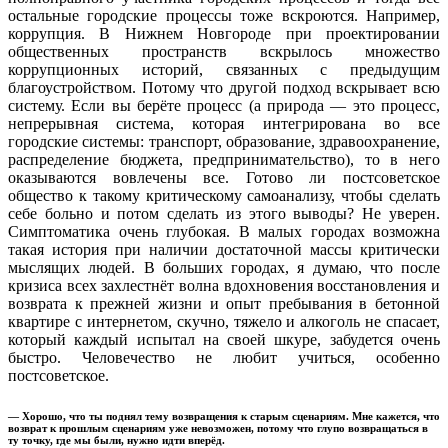
остальные городские процессы тоже вскроются. Например,
коррупция. В Нижнем Новгороде при проектировании
общественных пространств вскрылось множество
коррупционных историй, связанных с предыдущим
благоустройством. Потому что другой подход вскрывает всю
систему. Если вы берёте процесс (а природа — это процесс,
непрерывная система, которая интегрирована во все
городские системы: транспорт, образование, здравоохранение,
распределение бюджета, предпринимательство), то в него
оказываются вовлечены все. Готово ли постсоветское
общество к такому критическому самоанализу, чтобы сделать
себе больно и потом сделать из этого выводы? Не уверен.
Симптоматика очень глубокая. В малых городах возможна
такая история при наличии достаточной массы критически
мыслящих людей. В больших городах, я думаю, что после
кризиса всех захлестнёт волна вдохновения восстановления и
возврата к прежней жизни и опыт пребывания в бетонной
квартире с интернетом, скучно, тяжело и алкоголь не спасает,
который каждый испытал на своей шкуре, забудется очень
быстро. Человечество не любит учиться, особенно
постсоветское.
— Хорошо, что ты поднял тему возвращения к старым сценариям. Мне кажется, что
возврат к прошлым сценариям уже невозможен, потому что глупо возвращаться в
ту точку, где мы были, нужно идти вперёд.