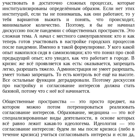
участвовать в достаточно сложных процессах, которые
институализированы определённым образом. Если нет этих
институций, если ты не понимаешь, как они работают, то у
тебя вариантов выжить и понять, что происходит,
минимальное количество. Поэтому, я бы не начинал
дискуссию после пандемии с общественных пространств. Это
сложная тема. А начал с местного самоуправления: кто и как
теперь готов участвовать в настройке городских процессов
после пандемии. Именно в такой формулировке. У кого какой
опыт накопился сидя в самоизоляции; кто что понял про свой
предыдущий опыт; кто увидел, как что работает в городе. В
кризис же всё проявляется как есть: оказывается, запрещать
легко, разрешать тяжело. Администрация не умеет разрешать,
умеет только запрещать. То есть контроль всё ещё на высоте.
Все остальные функции деградировали. Поэтому дискуссия
про настройку и согласование интересов должна стать
базовой, потому что с неё всё начинается.
Общественные пространства — это просто предмет, на
котором можно потом потренироваться реализовать
согласование интересов. Образование, медицина — это всё
специализированные виды деятельности, в основе которых
всё равно лежит какая-то идеологема. Идеология — это
согласование интересов: будем ли мы после кризиса (либо в
течение кризиса) учиться согласовывать интересы и если да,