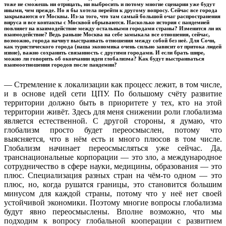
тоже не сможешь ни отрицать, ни выбросить и потому многие сценарии уже будут
иными, чем прежде. Но я бы хотела перейти к другому вопросу. Сейчас все города
закрываются от Москвы. Из-за того, что там самый большой очаг распространения
вируса и все контакты с Москвой обрываются. Насколько история с пандемией
повлияет на взаимодействие между остальными городами страны? Изменится ли их
взаимодействие? Ведь раньше Москва на себе замыкала все отношения, сейчас,
возможно, города начнут выстраивать отношения между собой без неё. Для Сочи,
как туристического города (наша экономика очень сильно зависит от притока людей
извне), важно сохранить связанность с другими городами. И если брать шире,
можно ли говорить об окончании идеи глобализма? Как будут выстраиваться
взаимоотношения городов после пандемии?
— Стремление к локализации как процесс лежит, в том числе,
и в основе идей сети ЦПУ. По большому счёту развитие
территории должно быть в приоритете у тех, кто на этой
территории живёт. Здесь для меня снижении роли глобализма
является естественной. С другой стороны, я думаю, что
глобализм просто будет переосмыслен, потому что
выясняется, что в нём есть и много плюсов в том числе.
Глобализм начинает переосмысляться уже сейчас. Да,
транснациональные корпорации — это зло, а международное
сотрудничество в сфере науки, медицины, образования — это
плюс. Специализация разных стран на чём-то одном — это
плюс, но, когда рушатся границы, это становится большим
минусом для каждой страны, потому что у неё нет своей
устойчивой экономики. Поэтому многие вопросы глобализма
будут явно переосмыслены. Вполне возможно, что мы
подходим к вопросу глобальной кооперации с развитием