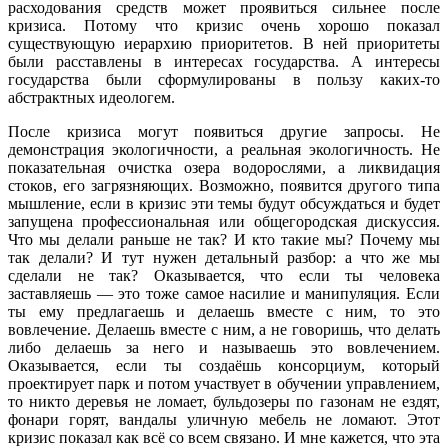
расходования средств может проявиться сильнее после
кризиса. Потому что кризис очень хорошо показал
существующую иерархию приоритетов. В ней приоритеты
были расставлены в интересах государства. А интересы
государства были сформулированы в пользу каких-то
абстрактных идеологем.
После кризиса могут появиться другие запросы. Не
демонстрация экологичности, а реальная экологичность. Не
показательная очистка озера водорослями, а ликвидация
стоков, его загрязняющих. Возможно, появится другого типа
мышление, если в кризис эти темы будут обсуждаться и будет
запущена профессиональная или общегородская дискуссия.
Что мы делали раньше не так? И кто такие мы? Почему мы
так делали? И тут нужен детальный разбор: а что же мы
сделали не так? Оказывается, что если ты человека
заставляешь — это тоже самое насилие и манипуляция. Если
ты ему предлагаешь и делаешь вместе с ним, то это
вовлечение. Делаешь вместе с ним, а не говоришь, что делать
либо делаешь за него и называешь это вовлечением.
Оказывается, если ты создаёшь консорциум, который
проектирует парк и потом участвует в обучении управлением,
то никто деревья не ломает, бульдозеры по газонам не ездят,
фонари горят, вандалы уличную мебель не ломают. Этот
кризис показал как всё со всем связано. И мне кажется, что эта