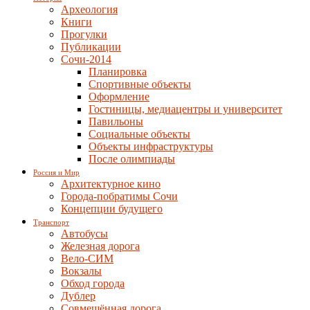
Археология
Книги
Прогулки
Публикации
Сочи-2014
Планировка
Спортивные объекты
Оформление
Гостиницы, медиацентры и университет
Павильоны
Социальные объекты
Объекты инфраструктуры
После олимпиады
Россия и Мир
Архитектурное кино
Города-побратимы Сочи
Концепции будущего
Транспорт
Автобусы
Железная дорога
Вело-СИМ
Вокзалы
Обход города
Дублер
Совмещённая дорога