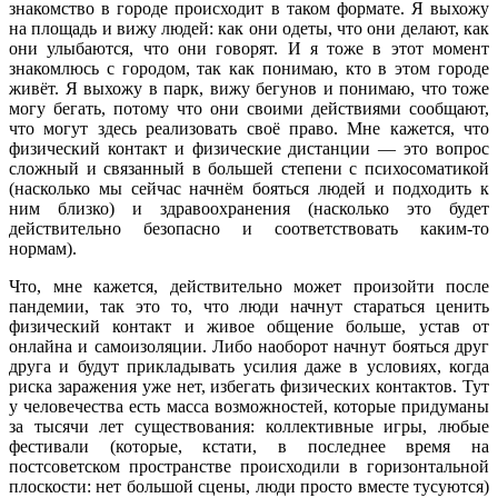
знакомство в городе происходит в таком формате. Я выхожу
на площадь и вижу людей: как они одеты, что они делают, как
они улыбаются, что они говорят. И я тоже в этот момент
знакомлюсь с городом, так как понимаю, кто в этом городе
живёт. Я выхожу в парк, вижу бегунов и понимаю, что тоже
могу бегать, потому что они своими действиями сообщают,
что могут здесь реализовать своё право. Мне кажется, что
физический контакт и физические дистанции — это вопрос
сложный и связанный в большей степени с психосоматикой
(насколько мы сейчас начнём бояться людей и подходить к
ним близко) и здравоохранения (насколько это будет
действительно безопасно и соответствовать каким-то
нормам).
Что, мне кажется, действительно может произойти после
пандемии, так это то, что люди начнут стараться ценить
физический контакт и живое общение больше, устав от
онлайна и самоизоляции. Либо наоборот начнут бояться друг
друга и будут прикладывать усилия даже в условиях, когда
риска заражения уже нет, избегать физических контактов. Тут
у человечества есть масса возможностей, которые придуманы
за тысячи лет существования: коллективные игры, любые
фестивали (которые, кстати, в последнее время на
постсоветском пространстве происходили в горизонтальной
плоскости: нет большой сцены, люди просто вместе тусуются)