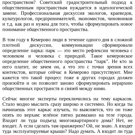
пространством? Советский градостроительный подход к
общественным пространствам нуждается в идеологической
замене. Профессиональная дискуссия экологов, краеведов,
культурологов, предпринимателей, экономистов, чиновников
и т.д. как раз и нужна для того, чтобы сформулировать новое
понимание общественного пространства.
В том году в Кемерово люди в течение одного дня в сложной
плотной дискуссии, коммуникации сформировали
определение парка: парк — это место рефлексии человека с
человеком и человека с природой. Такое кемеровское
определение общественного пространства “парк”. Не кто за
него платит, не зачем он, а что это с точки зрения всех
контекстов, которые сейчас в Кемерово присутствуют. Мне
кажется что такой процесс тоже в других городах должен
произойти и он позволит заново сформулировать иерархию
общественных пространств и связей между ними.
Сейчас многие эксперты переключились на тему каркасов.
Стало модно мыслить сразу широко и системно. Но когда ты
начинаешь этот каркас изучать, то выясняется, что он тоже
опять по верхам: зелёное пятно размазано на теле города.
Входит ли туда подъезд многоквартирного дома? Нет, не
входит. А если сделать там оранжерею? Ой, не знаю. А входят
туда эксплуатируемые крыши? Надо думать. А входит ли туда