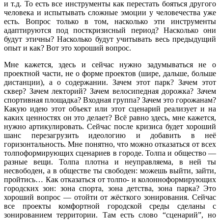
и т.д. То есть все инструменты как перестать бояться другого
человека и испытывать сложные эмоции у человечества уже
есть. Вопрос только в том, насколько эти инструменты
адаптируются под посткризисный период? Насколько они
будут этичны? Насколько будут учитывать весь предыдущий
опыт и как? Вот это хороший вопрос.
Мне кажется, здесь и сейчас нужно задумываться не о
проектной части, не о форме проектов (шире, дальше, больше
дистанции), а о содержании. Зачем этот парк? Зачем этот
сквер? Зачем лекторий? Зачем велосипедная дорожка? Зачем
спортивная площадка? Входная группа? Зачем это горожанам?
Какую идею этот объект или этот сценарий реализует и на
каких ценностях он это делает? Всё равно здесь, мне кажется,
нужно артикулировать. Сейчас после кризиса будет хороший
шанс перезагрузить идеологию и добавить в неё
горизонтальность. Мне понятно, что можно отказаться от всех
толпоформирующих сценариев в городе. Толпа и общество —
разные вещи. Толпа плотна и неуправляема, в ней ты
несвободен, а в обществе ты свободен: можешь выйти, зайти,
пройтись… Как отказаться от толпо- и колонноформирующих
городских зон: зона спорта, зона детства, зона парка? Это
хороший вопрос — отойти от жёсткого зонирования. Сейчас
все проекты комфортной городской среды сделаны с
зонированием территории. Там есть слово “сценарий”, но