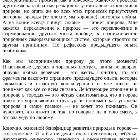
идут везде как обратная реакция на утилитарное отношение к
природе, но опять же во всех этих процессах присутствует
риторика вражды (те плохие, мы хорошие), риторика войны.
А на войне всегда гибнут слабые — гибнет природа. Мне
кажется, переключение к природе — это переключение к
формированию другого языка вообще, к возникновению
природных саморазвивающихся систем, которые строятся по
другим принципам. Но рефлексия предыдущего опыта
необходима.
Как мы воспринимали природу до этого момента?
Пластиковые деревья в торговых центрах, шины во дворах,
обрубка любых деревьев — это жесть. Понятно, что это
фрагменты какого-то странного предыдущего опыта, которые
сложились в странную конфигурацию и уже никто не
понимает как всё со всем связано. Действующее отношение к
природе в городах — это чёткая симптоматика, что в городе
никто из управляющих структур не понимает как устроена
природа и самое главное — не хочет это понимать. Он
чувствует, что что-то не так, но говорит: не в мою смену, я
отсюда уеду по любому.
Конечно, основной бенефициар развития природы в городе —
это горожане. И я бы не делил их на пенсионера, ребёнка,
интроверта, одинокого, семейного, а рассматривал человека