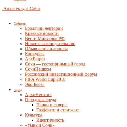
Архитектура Сочи
События
Бродячий лекторий
Краевые новости
Вести Минстроя РФ
Новое в законодательстве
Объявления и анонсы
Конкурсы
АрхРазрез
Сочи — гостеприимный город
СочиПешком
Российский инвестиционный форум
FIFA World Cup 2018
Эко-Берег
Город
АрхиНегатив
Городская среда
Парки и скверы
Граффити и стрит-арт
Культура
Идентичность
«Умный Сочи»