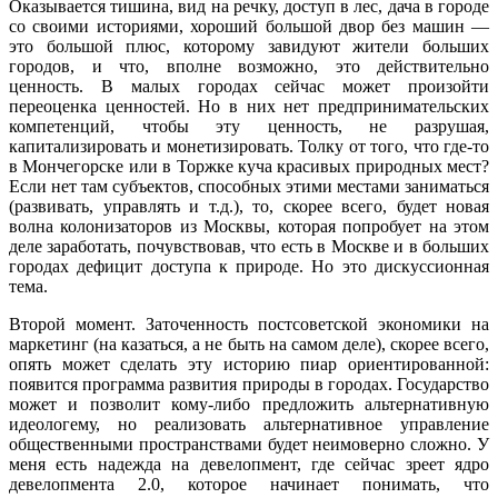
Оказывается тишина, вид на речку, доступ в лес, дача в городе
со своими историями, хороший большой двор без машин —
это большой плюс, которому завидуют жители больших
городов, и что, вполне возможно, это действительно
ценность. В малых городах сейчас может произойти
переоценка ценностей. Но в них нет предпринимательских
компетенций, чтобы эту ценность, не разрушая,
капитализировать и монетизировать. Толку от того, что где-то
в Мончегорске или в Торжке куча красивых природных мест?
Если нет там субъектов, способных этими местами заниматься
(развивать, управлять и т.д.), то, скорее всего, будет новая
волна колонизаторов из Москвы, которая попробует на этом
деле заработать, почувствовав, что есть в Москве и в больших
городах дефицит доступа к природе. Но это дискуссионная
тема.
Второй момент. Заточенность постсоветской экономики на
маркетинг (на казаться, а не быть на самом деле), скорее всего,
опять может сделать эту историю пиар ориентированной:
появится программа развития природы в городах. Государство
может и позволит кому-либо предложить альтернативную
идеологему, но реализовать альтернативное управление
общественными пространствами будет неимоверно сложно. У
меня есть надежда на девелопмент, где сейчас зреет ядро
девелопмента 2.0, которое начинает понимать, что