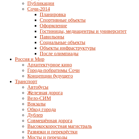
Публикации
Сочи-2014
Планировка
Спортивные объекты
Оформление
Гостиницы, медиацентры и университет
Павильоны
Социальные объекты
Объекты инфраструктуры
После олимпиады
Россия и Мир
Архитектурное кино
Города-побратимы Сочи
Концепции будущего
Транспорт
Автобусы
Железная дорога
Вело-СИМ
Вокзалы
Обход города
Дублер
Совмещённая дорога
Высокоскоростная магистраль
Развязки и перекрёстки
Мосты и переходы