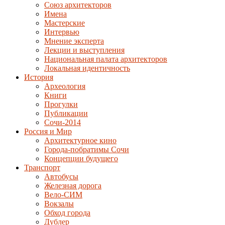
Союз архитекторов
Имена
Мастерские
Интервью
Мнение эксперта
Лекции и выступления
Национальная палата архитекторов
Локальная идентичность
История
Археология
Книги
Прогулки
Публикации
Сочи-2014
Россия и Мир
Архитектурное кино
Города-побратимы Сочи
Концепции будущего
Транспорт
Автобусы
Железная дорога
Вело-СИМ
Вокзалы
Обход города
Дублер