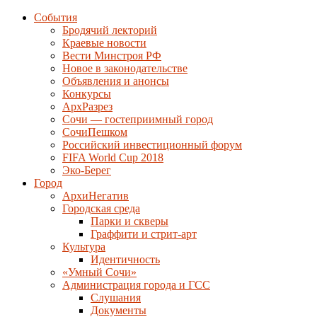
События
Бродячий лекторий
Краевые новости
Вести Минстроя РФ
Новое в законодательстве
Объявления и анонсы
Конкурсы
АрхРазрез
Сочи — гостеприимный город
СочиПешком
Российский инвестиционный форум
FIFA World Cup 2018
Эко-Берег
Город
АрхиНегатив
Городская среда
Парки и скверы
Граффити и стрит-арт
Культура
Идентичность
«Умный Сочи»
Администрация города и ГСС
Слушания
Документы