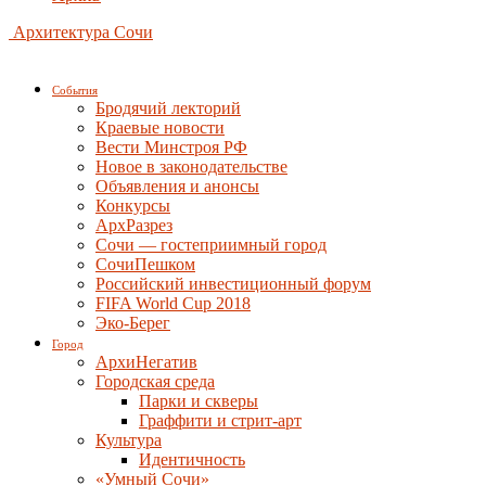
Архитектура Сочи
События
Бродячий лекторий
Краевые новости
Вести Минстроя РФ
Новое в законодательстве
Объявления и анонсы
Конкурсы
АрхРазрез
Сочи — гостеприимный город
СочиПешком
Российский инвестиционный форум
FIFA World Cup 2018
Эко-Берег
Город
АрхиНегатив
Городская среда
Парки и скверы
Граффити и стрит-арт
Культура
Идентичность
«Умный Сочи»