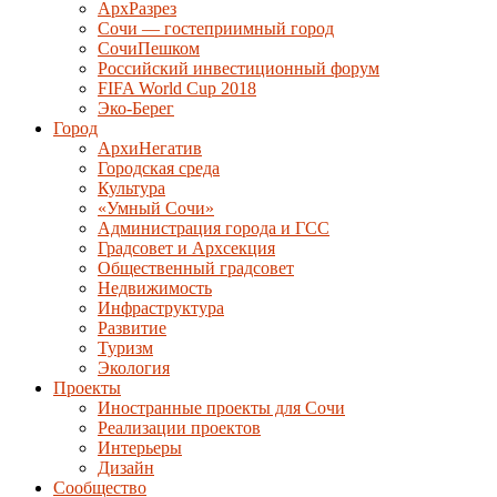
АрхРазрез
Сочи — гостеприимный город
СочиПешком
Российский инвестиционный форум
FIFA World Cup 2018
Эко-Берег
Город
АрхиНегатив
Городская среда
Культура
«Умный Сочи»
Администрация города и ГСС
Градсовет и Архсекция
Общественный градсовет
Недвижимость
Инфраструктура
Развитие
Туризм
Экология
Проекты
Иностранные проекты для Сочи
Реализации проектов
Интерьеры
Дизайн
Сообщество