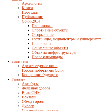
Археология
Книги
Прогулки
Публикации
Сочи-2014
Планировка
Спортивные объекты
Оформление
Гостиницы, медиацентры и университет
Павильоны
Социальные объекты
Объекты инфраструктуры
После олимпиады
Россия и Мир
Архитектурное кино
Города-побратимы Сочи
Концепции будущего
Транспорт
Автобусы
Железная дорога
Вело-СИМ
Вокзалы
Обход города
Дублер
Совмещённая дорога