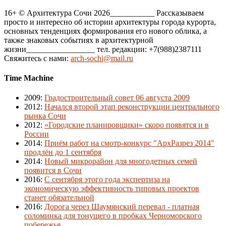
16+ © Архитектура Сочи 2026___________ Рассказываем
просто и интересно об истории архитектуры города курорта,
основных тенденциях формирования его нового облика, а
также знаковых событиях в архитектурной
жизни_________________ тел. редакции: +7(988)2387111
Свяжитесь с нами:
arch-sochi@mail.ru
Time Machine
2009
:
Градостроительный совет 06 августа 2009
2012
:
Начался второй этап реконструкции центрального
рынка Сочи
2012
:
«Городские планировщики» скоро появятся и в
России
2014
:
Приём работ на смотр-конкурс "АрхРазрез 2014"
продлён до 1 сентября
2014
:
Новый микрорайон для многодетных семей
появится в Сочи
2016
:
С сентября этого года экспертиза на
экономическую эффективность типовых проектов
станет обязательной
2016
:
Дорога через Шаумянский перевал - платная
соломинка для тонущего в пробках Черноморского
побережья