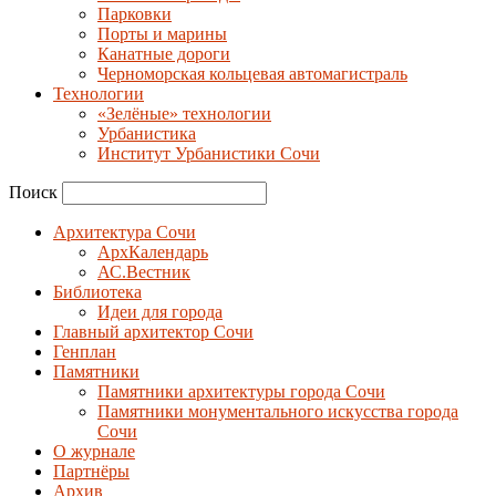
Парковки
Порты и марины
Канатные дороги
Черноморская кольцевая автомагистраль
Технологии
«Зелёные» технологии
Урбанистика
Институт Урбанистики Сочи
Поиск
Архитектура Сочи
АрхКалендарь
АС.Вестник
Библиотека
Идеи для города
Главный архитектор Сочи
Генплан
Памятники
Памятники архитектуры города Сочи
Памятники монументального искусства города
Сочи
О журнале
Партнёры
Архив