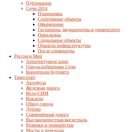
Публикации
Сочи-2014
Планировка
Спортивные объекты
Оформление
Гостиницы, медиацентры и университет
Павильоны
Социальные объекты
Объекты инфраструктуры
После олимпиады
Россия и Мир
Архитектурное кино
Города-побратимы Сочи
Концепции будущего
Транспорт
Автобусы
Железная дорога
Вело-СИМ
Вокзалы
Обход города
Дублер
Совмещённая дорога
Высокоскоростная магистраль
Развязки и перекрёстки
Мосты и переходы