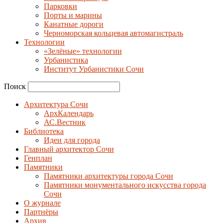
Парковки
Порты и марины
Канатные дороги
Черноморская кольцевая автомагистраль
Технологии
«Зелёные» технологии
Урбанистика
Институт Урбанистики Сочи
Поиск
Архитектура Сочи
АрхКалендарь
АС.Вестник
Библиотека
Идеи для города
Главный архитектор Сочи
Генплан
Памятники
Памятники архитектуры города Сочи
Памятники монументального искусства города
Сочи
О журнале
Партнёры
Архив