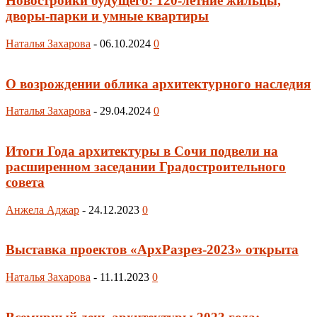
Новостройки будущего: 120-летние жильцы,
дворы-парки и умные квартиры
Наталья Захарова
-
06.10.2024
0
О возрождении облика архитектурного наследия
Наталья Захарова
-
29.04.2024
0
Итоги Года архитектуры в Сочи подвели на
расширенном заседании Градостроительного
совета
Анжела Аджар
-
24.12.2023
0
Выставка проектов «АрхРазрез-2023» открыта
Наталья Захарова
-
11.11.2023
0