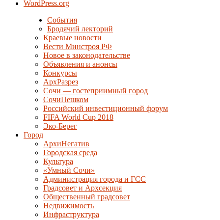
WordPress.org
События
Бродячий лекторий
Краевые новости
Вести Минстроя РФ
Новое в законодательстве
Объявления и анонсы
Конкурсы
АрхРазрез
Сочи — гостеприимный город
СочиПешком
Российский инвестиционный форум
FIFA World Cup 2018
Эко-Берег
Город
АрхиНегатив
Городская среда
Культура
«Умный Сочи»
Администрация города и ГСС
Градсовет и Архсекция
Общественный градсовет
Недвижимость
Инфраструктура