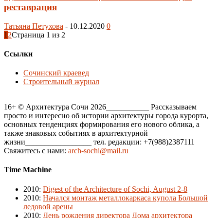
реставрация
Татьяна Петухова
-
10.12.2020
0
1
2
Страница 1 из 2
Ссылки
Сочинский краевед
Строительный журнал
16+ © Архитектура Сочи 2026___________ Рассказываем
просто и интересно об истории архитектуры города курорта,
основных тенденциях формирования его нового облика, а
также знаковых событиях в архитектурной
жизни_________________ тел. редакции: +7(988)2387111
Свяжитесь с нами:
arch-sochi@mail.ru
Time Machine
2010
:
Digest of the Architecture of Sochi, August 2-8
2010
:
Начался монтаж металлокаркаса купола Большой
ледовой арены
2010
:
День рождения директора Дома архитектора