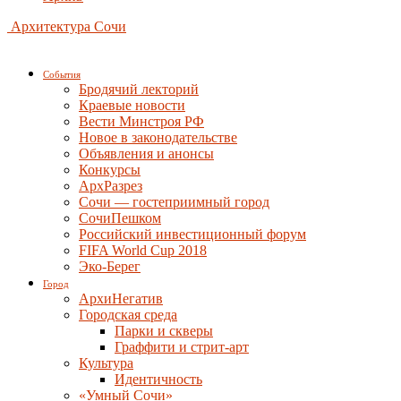
Архитектура Сочи
События
Бродячий лекторий
Краевые новости
Вести Минстроя РФ
Новое в законодательстве
Объявления и анонсы
Конкурсы
АрхРазрез
Сочи — гостеприимный город
СочиПешком
Российский инвестиционный форум
FIFA World Cup 2018
Эко-Берег
Город
АрхиНегатив
Городская среда
Парки и скверы
Граффити и стрит-арт
Культура
Идентичность
«Умный Сочи»