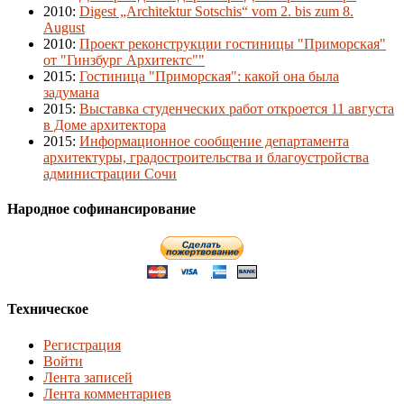
2010
:
Digest „Architektur Sotschis“ vom 2. bis zum 8.
August
2010
:
Проект реконструкции гостиницы "Приморская"
от "Гинзбург Архитектс""
2015
:
Гостиница "Приморская": какой она была
задумана
2015
:
Выставка студенческих работ откроется 11 августа
в Доме архитектора
2015
:
Информационное сообщение департамента
архитектуры, градостроительства и благоустройства
администрации Сочи
Народное софинансирование
Техническое
Регистрация
Войти
Лента записей
Лента комментариев