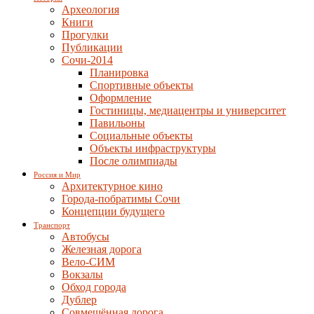
Археология
Книги
Прогулки
Публикации
Сочи-2014
Планировка
Спортивные объекты
Оформление
Гостиницы, медиацентры и университет
Павильоны
Социальные объекты
Объекты инфраструктуры
После олимпиады
Россия и Мир
Архитектурное кино
Города-побратимы Сочи
Концепции будущего
Транспорт
Автобусы
Железная дорога
Вело-СИМ
Вокзалы
Обход города
Дублер
Совмещённая дорога