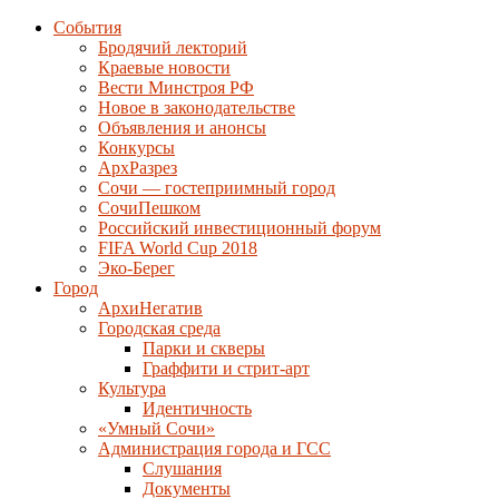
События
Бродячий лекторий
Краевые новости
Вести Минстроя РФ
Новое в законодательстве
Объявления и анонсы
Конкурсы
АрхРазрез
Сочи — гостеприимный город
СочиПешком
Российский инвестиционный форум
FIFA World Cup 2018
Эко-Берег
Город
АрхиНегатив
Городская среда
Парки и скверы
Граффити и стрит-арт
Культура
Идентичность
«Умный Сочи»
Администрация города и ГСС
Слушания
Документы