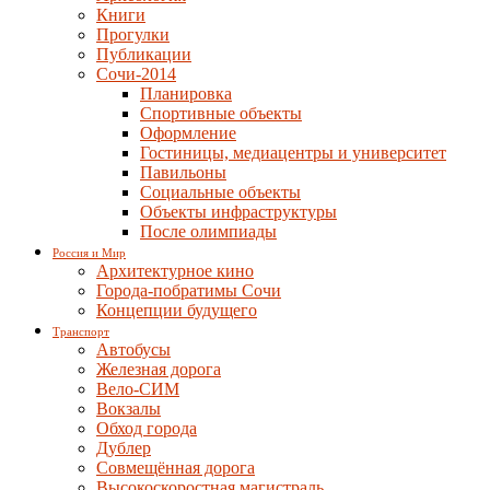
Книги
Прогулки
Публикации
Сочи-2014
Планировка
Спортивные объекты
Оформление
Гостиницы, медиацентры и университет
Павильоны
Социальные объекты
Объекты инфраструктуры
После олимпиады
Россия и Мир
Архитектурное кино
Города-побратимы Сочи
Концепции будущего
Транспорт
Автобусы
Железная дорога
Вело-СИМ
Вокзалы
Обход города
Дублер
Совмещённая дорога
Высокоскоростная магистраль