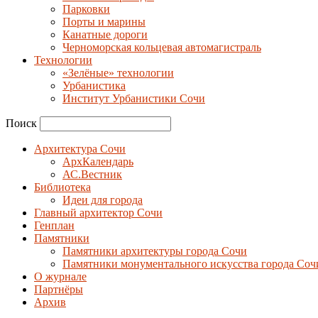
Парковки
Порты и марины
Канатные дороги
Черноморская кольцевая автомагистраль
Технологии
«Зелёные» технологии
Урбанистика
Институт Урбанистики Сочи
Поиск
Архитектура Сочи
АрхКалендарь
АС.Вестник
Библиотека
Идеи для города
Главный архитектор Сочи
Генплан
Памятники
Памятники архитектуры города Сочи
Памятники монументального искусства города Соч
О журнале
Партнёры
Архив