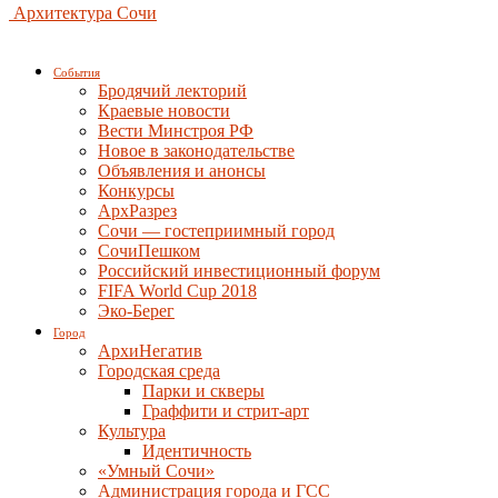
Архитектура Сочи
События
Бродячий лекторий
Краевые новости
Вести Минстроя РФ
Новое в законодательстве
Объявления и анонсы
Конкурсы
АрхРазрез
Сочи — гостеприимный город
СочиПешком
Российский инвестиционный форум
FIFA World Cup 2018
Эко-Берег
Город
АрхиНегатив
Городская среда
Парки и скверы
Граффити и стрит-арт
Культура
Идентичность
«Умный Сочи»
Администрация города и ГСС