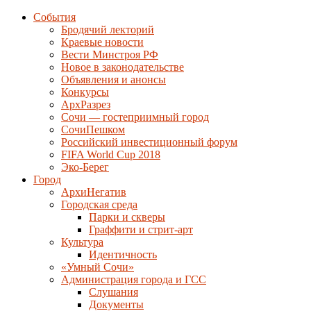
События
Бродячий лекторий
Краевые новости
Вести Минстроя РФ
Новое в законодательстве
Объявления и анонсы
Конкурсы
АрхРазрез
Сочи — гостеприимный город
СочиПешком
Российский инвестиционный форум
FIFA World Cup 2018
Эко-Берег
Город
АрхиНегатив
Городская среда
Парки и скверы
Граффити и стрит-арт
Культура
Идентичность
«Умный Сочи»
Администрация города и ГСС
Слушания
Документы