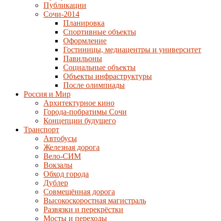
Публикации
Сочи-2014
Планировка
Спортивные объекты
Оформление
Гостиницы, медиацентры и университет
Павильоны
Социальные объекты
Объекты инфраструктуры
После олимпиады
Россия и Мир
Архитектурное кино
Города-побратимы Сочи
Концепции будущего
Транспорт
Автобусы
Железная дорога
Вело-СИМ
Вокзалы
Обход города
Дублер
Совмещённая дорога
Высокоскоростная магистраль
Развязки и перекрёстки
Мосты и переходы