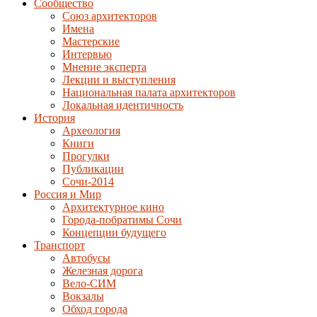
Сообщество
Союз архитекторов
Имена
Мастерские
Интервью
Мнение эксперта
Лекции и выступления
Национальная палата архитекторов
Локальная идентичность
История
Археология
Книги
Прогулки
Публикации
Сочи-2014
Россия и Мир
Архитектурное кино
Города-побратимы Сочи
Концепции будущего
Транспорт
Автобусы
Железная дорога
Вело-СИМ
Вокзалы
Обход города