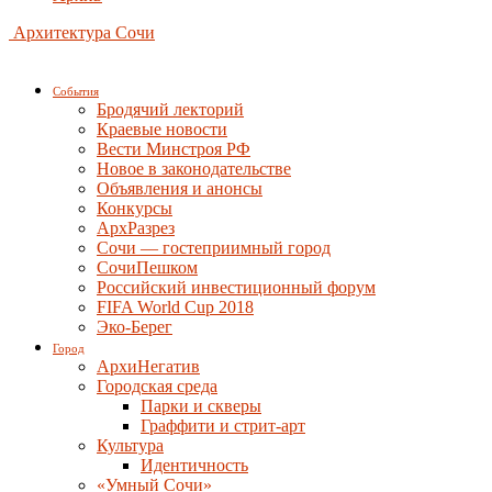
Архитектура Сочи
События
Бродячий лекторий
Краевые новости
Вести Минстроя РФ
Новое в законодательстве
Объявления и анонсы
Конкурсы
АрхРазрез
Сочи — гостеприимный город
СочиПешком
Российский инвестиционный форум
FIFA World Cup 2018
Эко-Берег
Город
АрхиНегатив
Городская среда
Парки и скверы
Граффити и стрит-арт
Культура
Идентичность
«Умный Сочи»