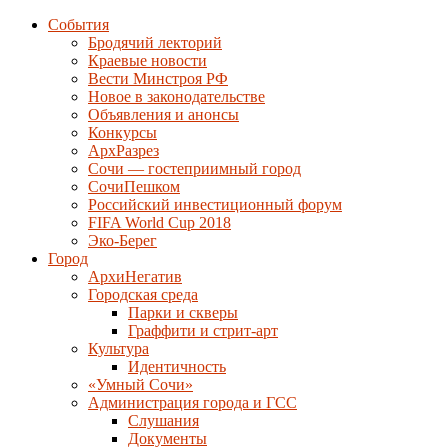
События
Бродячий лекторий
Краевые новости
Вести Минстроя РФ
Новое в законодательстве
Объявления и анонсы
Конкурсы
АрхРазрез
Сочи — гостеприимный город
СочиПешком
Российский инвестиционный форум
FIFA World Cup 2018
Эко-Берег
Город
АрхиНегатив
Городская среда
Парки и скверы
Граффити и стрит-арт
Культура
Идентичность
«Умный Сочи»
Администрация города и ГСС
Слушания
Документы