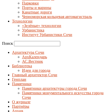
Парковки
Порты и марины
Канатные дороги
Черноморская кольцевая автомагистраль
Технологии
«Зелёные» технологии
Урбанистика
Институт Урбанистики Сочи
Поиск
Архитектура Сочи
АрхКалендарь
АС.Вестник
Библиотека
Идеи для города
Главный архитектор Сочи
Генплан
Памятники
Памятники архитектуры города Сочи
Памятники монументального искусства города
Сочи
О журнале
Партнёры
Архив