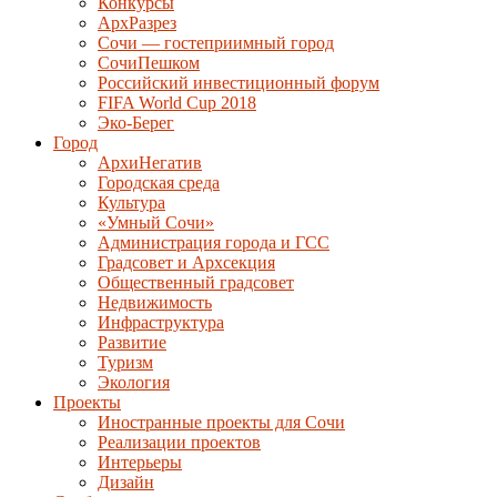
Конкурсы
АрхРазрез
Сочи — гостеприимный город
СочиПешком
Российский инвестиционный форум
FIFA World Cup 2018
Эко-Берег
Город
АрхиНегатив
Городская среда
Культура
«Умный Сочи»
Администрация города и ГСС
Градсовет и Архсекция
Общественный градсовет
Недвижимость
Инфраструктура
Развитие
Туризм
Экология
Проекты
Иностранные проекты для Сочи
Реализации проектов
Интерьеры
Дизайн