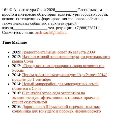
16+ © Архитектура Сочи 2026___________ Рассказываем
просто и интересно об истории архитектуры города курорта,
основных тенденциях формирования его нового облика, а
также знаковых событиях в архитектурной
жизни_________________ тел. редакции: +7(988)2387111
Свяжитесь с нами:
arch-sochi@mail.ru
Time Machine
2009
:
Градостроительный совет 06 августа 2009
2012
:
Начался второй этап реконструкции центрального
рынка Сочи
2012
:
«Городские планировщики» скоро появятся и в
России
2014
:
Приём работ на смотр-конкурс "АрхРазрез 2014"
продлён до 1 сентября
2014
:
Новый микрорайон для многодетных семей
появится в Сочи
2016
:
С сентября этого года экспертиза на
экономическую эффективность типовых проектов
станет обязательной
2016
:
Дорога через Шаумянский перевал - платная
соломинка для тонущего в пробках Черноморского