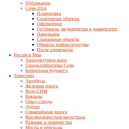
Публикации
Сочи-2014
Планировка
Спортивные объекты
Оформление
Гостиницы, медиацентры и университет
Павильоны
Социальные объекты
Объекты инфраструктуры
После олимпиады
Россия и Мир
Архитектурное кино
Города-побратимы Сочи
Концепции будущего
Транспорт
Автобусы
Железная дорога
Вело-СИМ
Вокзалы
Обход города
Дублер
Совмещённая дорога
Высокоскоростная магистраль
Развязки и перекрёстки
Мосты и переходы