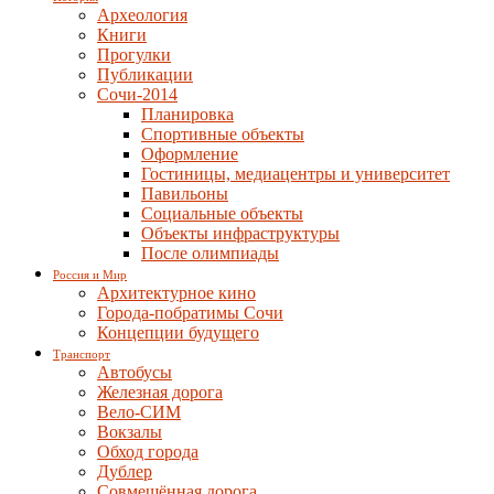
Археология
Книги
Прогулки
Публикации
Сочи-2014
Планировка
Спортивные объекты
Оформление
Гостиницы, медиацентры и университет
Павильоны
Социальные объекты
Объекты инфраструктуры
После олимпиады
Россия и Мир
Архитектурное кино
Города-побратимы Сочи
Концепции будущего
Транспорт
Автобусы
Железная дорога
Вело-СИМ
Вокзалы
Обход города
Дублер
Совмещённая дорога