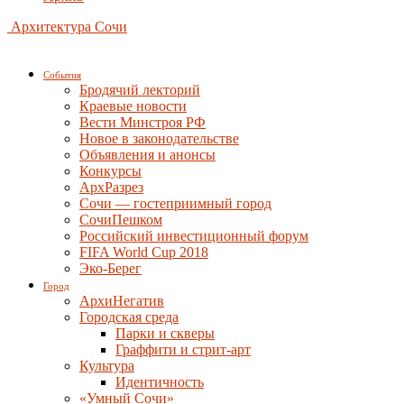
Архитектура Сочи
События
Бродячий лекторий
Краевые новости
Вести Минстроя РФ
Новое в законодательстве
Объявления и анонсы
Конкурсы
АрхРазрез
Сочи — гостеприимный город
СочиПешком
Российский инвестиционный форум
FIFA World Cup 2018
Эко-Берег
Город
АрхиНегатив
Городская среда
Парки и скверы
Граффити и стрит-арт
Культура
Идентичность
«Умный Сочи»