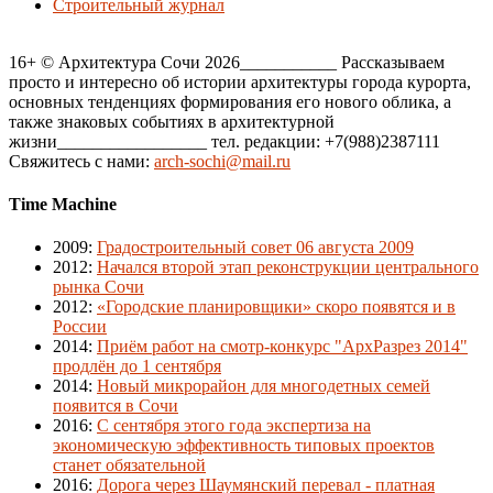
Строительный журнал
16+ © Архитектура Сочи 2026___________ Рассказываем
просто и интересно об истории архитектуры города курорта,
основных тенденциях формирования его нового облика, а
также знаковых событиях в архитектурной
жизни_________________ тел. редакции: +7(988)2387111
Свяжитесь с нами:
arch-sochi@mail.ru
Time Machine
2009
:
Градостроительный совет 06 августа 2009
2012
:
Начался второй этап реконструкции центрального
рынка Сочи
2012
:
«Городские планировщики» скоро появятся и в
России
2014
:
Приём работ на смотр-конкурс "АрхРазрез 2014"
продлён до 1 сентября
2014
:
Новый микрорайон для многодетных семей
появится в Сочи
2016
:
С сентября этого года экспертиза на
экономическую эффективность типовых проектов
станет обязательной
2016
:
Дорога через Шаумянский перевал - платная