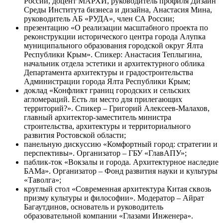
России, доцент МАРХИ, руководитель профиля Дизайн
Среды Института бизнеса и дизайна, Анастасия Мина,
руководитель АБ «РУДА», член СА России;
презентацию «О реализации масштабного проекта по
реконструкции исторического центра города Алупка
муниципального образования городской округ Ялта
Республики Крым». Спикер: Анастасия Теплыгина,
начальник отдела эстетики и архитектурного облика
Департамента архитектуры и градостроительства
Администрации города Ялта Республики Крым;
доклад «Конфликт границ городских и сельских
агломераций. Есть ли место для прилегающих
территорий?». Спикер – Григорий Алексеев-Малахов,
главный архитектор-заместитель министра
строительства, архитектуры и территориального
развития Ростовской области;
панельную дискуссию «Комфортный город: стратегии и
перспективы». Организатор – ГБУ «ГлавАПУ»;
паблик-ток «Вокзалы и города. Архитектурное наследие
БАМа». Организатор – Фонд развития науки и культуры
«Таволга»;
круглый стол «Современная архитектура Китая сквозь
призму культуры и философии». Модератор – Айрат
Багаутдинов, основатель и руководитель
образовательной компании «Глазами Инженера».