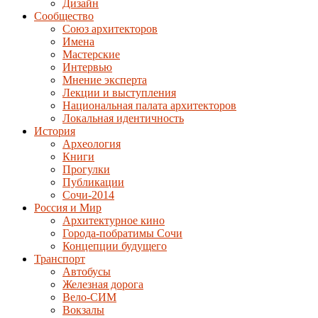
Дизайн
Сообщество
Союз архитекторов
Имена
Мастерские
Интервью
Мнение эксперта
Лекции и выступления
Национальная палата архитекторов
Локальная идентичность
История
Археология
Книги
Прогулки
Публикации
Сочи-2014
Россия и Мир
Архитектурное кино
Города-побратимы Сочи
Концепции будущего
Транспорт
Автобусы
Железная дорога
Вело-СИМ
Вокзалы