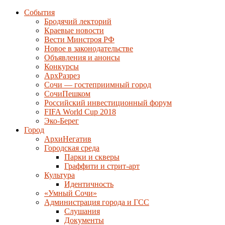
События
Бродячий лекторий
Краевые новости
Вести Минстроя РФ
Новое в законодательстве
Объявления и анонсы
Конкурсы
АрхРазрез
Сочи — гостеприимный город
СочиПешком
Российский инвестиционный форум
FIFA World Cup 2018
Эко-Берег
Город
АрхиНегатив
Городская среда
Парки и скверы
Граффити и стрит-арт
Культура
Идентичность
«Умный Сочи»
Администрация города и ГСС
Слушания
Документы