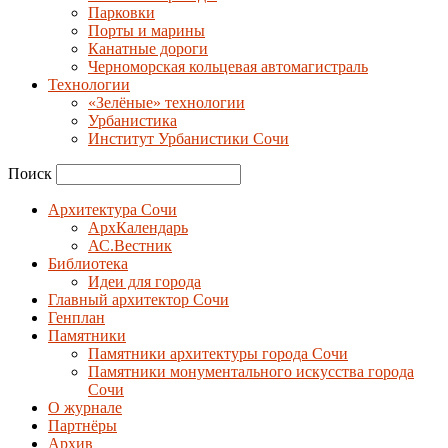
Парковки
Порты и марины
Канатные дороги
Черноморская кольцевая автомагистраль
Технологии
«Зелёные» технологии
Урбанистика
Институт Урбанистики Сочи
Поиск
Архитектура Сочи
АрхКалендарь
АС.Вестник
Библиотека
Идеи для города
Главный архитектор Сочи
Генплан
Памятники
Памятники архитектуры города Сочи
Памятники монументального искусства города
Сочи
О журнале
Партнёры
Архив