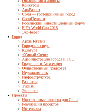
Объявления и анонсы
Конкурсы
АрхРазрез
Сочи — гостеприимный город
СочиПешком
Российский инвестиционный форум
FIFA World Cup 2018
Эко-Берег
Город
АрхиНегатив
Городская среда
Культура
«Умный Сочи»
Администрация города и ГСС
Градсовет и Архсекция
Общественный градсовет
Недвижимость
Инфраструктура
Развитие
Туризм
Экология
Проекты
Иностранные проекты для Сочи
Реализации проектов
Интерьеры