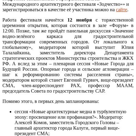
Международного архитектурного фестиваля «Зодчество»» и
зарегистрироваться в качестве её участника можно на
сайте
.
Работа фестиваля начнётся
12 ноября
с торжественной
церемония открытия, которая состоится в зале «Форум» в
12:00. Позже, там же пройдёт панельная дискуссия «Значение
водно-зелёного каркаса для градостроительной
трансформации современных городов. От локального к
глобальному», модератором которой выступит Юлия
Талалайкина, заместитель директора Департамента
стратегических проектов Министерства строительства и ЖКХ
РФ. А вслед за этим – пленарная сессия «Новые Города для
Будущей России. Опорные города и сельские агломерации –
шаг к реформированию системы расселения страны»,
модератором которой станет Евгений Гурвич, вице-президент
СМА, член-корреспондент РАХ, профессор МААМ,
председатель Совета по градостроительству САР.
Помимо этого, в первых день запланированы:
сессия «Новые архитектурные медиа в турбулентную
эпоху: просвещение или профанация?». Модератор:
Алексей Комов, заместитель Городского Головы –
главный архитектор города Калуги, первый вице-
президент СМА;