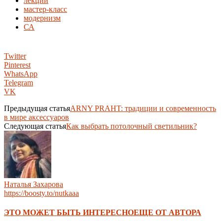
лекции
мастер-класс
модернизм
СА
Twitter
Pinterest
WhatsApp
Telegram
VK
Предыдущая статья
ARNY PRAHT: традиции и современность
в мире аксессуаров
Следующая статья
Как выбрать потолочный светильник?
Наталья Захарова
https://boosty.to/nutkaaa
ЭТО МОЖЕТ БЫТЬ ИНТЕРЕСНО
ЕЩЕ ОТ АВТОРА