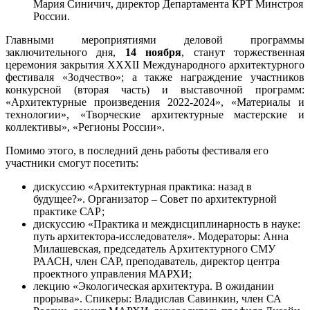
Мария Синичич, директор Департамента КРТ Минстроя
России.
Главными мероприятиями деловой программы
заключительного дня,
14 ноября
, станут торжественная
церемония закрытия XXXII Международного архитектурного
фестиваля «Зодчество»; а также награждение участников
конкурсной (вторая часть) и выставочной программ:
«Архитектурные произведения 2022-2024», «Материалы и
технологии», «Творческие архитектурные мастерские и
коллективы», «Регионы России».
Помимо этого, в последний день работы фестиваля его
участники смогут посетить:
дискуссию «Архитектурная практика: назад в
будущее?». Организатор – Совет по архитектурной
практике САР;
дискуссию «Практика и междисциплинарность в науке:
путь архитектора-исследователя». Модераторы: Анна
Милашевская, председатель Архитектурного СМУ
РААСН, член САР, преподаватель, директор центра
проектного управления МАРХИ;
лекцию «Экологическая архитектура. В ожидании
прорыва». Спикеры: Владислав Савинкин, член СА