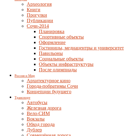
Археология
Книги
Прогулки
Публикации
Сочи-2014
Планировка
Спортивные объекты
Оформление
Гостиницы, медиацентры и университет
Павильоны
Социальные объекты
Объекты инфраструктуры
После олимпиады
Россия и Мир
Архитектурное кино
Города-побратимы Сочи
Концепции будущего
Транспорт
Автобусы
Железная дорога
Вело-СИМ
Вокзалы
Обход города
Дублер
Совмещённая дорога