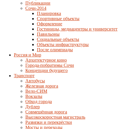
Публикации
Сочи-2014
Планировка
Спортивные объекты
Оформление
Гостиницы, медиацентры и университет
Павильоны
Социальные объекты
Объекты инфраструктуры
После олимпиады
Россия и Мир
Архитектурное кино
Города-побратимы Сочи
Концепции будущего
Транспорт
Автобусы
Железная дорога
Вело-СИМ
Вокзалы
Обход города
Дублер
Совмещённая дорога
Высокоскоростная магистраль
Развязки и перекрёстки
Мосты и переходы