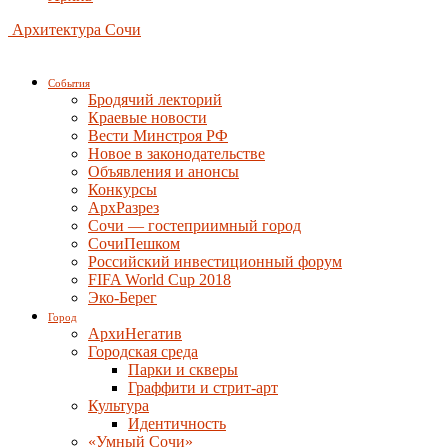
Архитектура Сочи
События
Бродячий лекторий
Краевые новости
Вести Минстроя РФ
Новое в законодательстве
Объявления и анонсы
Конкурсы
АрхРазрез
Сочи — гостеприимный город
СочиПешком
Российский инвестиционный форум
FIFA World Cup 2018
Эко-Берег
Город
АрхиНегатив
Городская среда
Парки и скверы
Граффити и стрит-арт
Культура
Идентичность
«Умный Сочи»