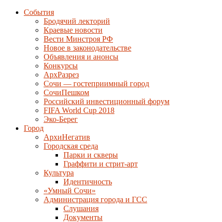
События
Бродячий лекторий
Краевые новости
Вести Минстроя РФ
Новое в законодательстве
Объявления и анонсы
Конкурсы
АрхРазрез
Сочи — гостеприимный город
СочиПешком
Российский инвестиционный форум
FIFA World Cup 2018
Эко-Берег
Город
АрхиНегатив
Городская среда
Парки и скверы
Граффити и стрит-арт
Культура
Идентичность
«Умный Сочи»
Администрация города и ГСС
Слушания
Документы