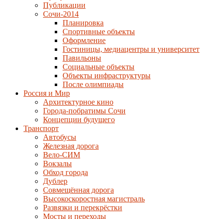
Публикации
Сочи-2014
Планировка
Спортивные объекты
Оформление
Гостиницы, медиацентры и университет
Павильоны
Социальные объекты
Объекты инфраструктуры
После олимпиады
Россия и Мир
Архитектурное кино
Города-побратимы Сочи
Концепции будущего
Транспорт
Автобусы
Железная дорога
Вело-СИМ
Вокзалы
Обход города
Дублер
Совмещённая дорога
Высокоскоростная магистраль
Развязки и перекрёстки
Мосты и переходы