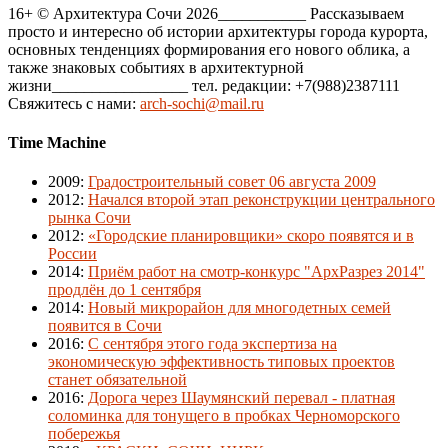
16+ © Архитектура Сочи 2026___________ Рассказываем
просто и интересно об истории архитектуры города курорта,
основных тенденциях формирования его нового облика, а
также знаковых событиях в архитектурной
жизни_________________ тел. редакции: +7(988)2387111
Свяжитесь с нами:
arch-sochi@mail.ru
Time Machine
2009
:
Градостроительный совет 06 августа 2009
2012
:
Начался второй этап реконструкции центрального
рынка Сочи
2012
:
«Городские планировщики» скоро появятся и в
России
2014
:
Приём работ на смотр-конкурс "АрхРазрез 2014"
продлён до 1 сентября
2014
:
Новый микрорайон для многодетных семей
появится в Сочи
2016
:
С сентября этого года экспертиза на
экономическую эффективность типовых проектов
станет обязательной
2016
:
Дорога через Шаумянский перевал - платная
соломинка для тонущего в пробках Черноморского
побережья