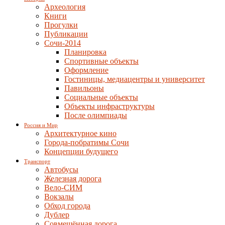
Археология
Книги
Прогулки
Публикации
Сочи-2014
Планировка
Спортивные объекты
Оформление
Гостиницы, медиацентры и университет
Павильоны
Социальные объекты
Объекты инфраструктуры
После олимпиады
Россия и Мир
Архитектурное кино
Города-побратимы Сочи
Концепции будущего
Транспорт
Автобусы
Железная дорога
Вело-СИМ
Вокзалы
Обход города
Дублер
Совмещённая дорога