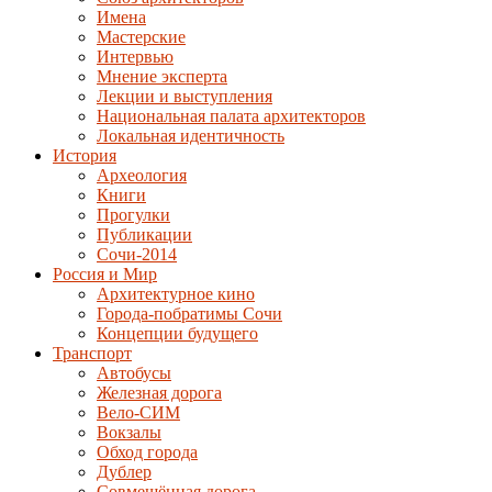
Имена
Мастерские
Интервью
Мнение эксперта
Лекции и выступления
Национальная палата архитекторов
Локальная идентичность
История
Археология
Книги
Прогулки
Публикации
Сочи-2014
Россия и Мир
Архитектурное кино
Города-побратимы Сочи
Концепции будущего
Транспорт
Автобусы
Железная дорога
Вело-СИМ
Вокзалы
Обход города
Дублер
Совмещённая дорога