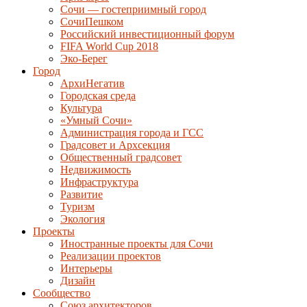
Сочи — гостеприимный город
СочиПешком
Российский инвестиционный форум
FIFA World Cup 2018
Эко-Берег
Город
АрхиНегатив
Городская среда
Культура
«Умный Сочи»
Администрация города и ГСС
Градсовет и Архсекция
Общественный градсовет
Недвижимость
Инфраструктура
Развитие
Туризм
Экология
Проекты
Иностранные проекты для Сочи
Реализации проектов
Интерьеры
Дизайн
Сообщество
Союз архитекторов