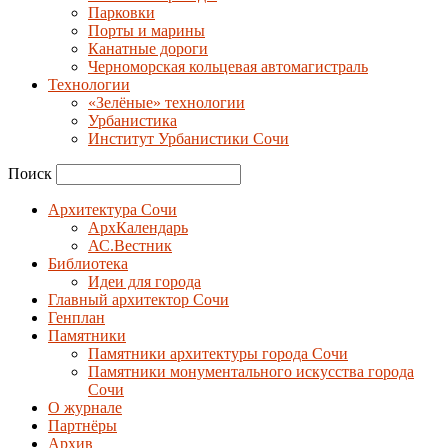
Парковки
Порты и марины
Канатные дороги
Черноморская кольцевая автомагистраль
Технологии
«Зелёные» технологии
Урбанистика
Институт Урбанистики Сочи
Поиск
Архитектура Сочи
АрхКалендарь
АС.Вестник
Библиотека
Идеи для города
Главный архитектор Сочи
Генплан
Памятники
Памятники архитектуры города Сочи
Памятники монументального искусства города
Сочи
О журнале
Партнёры
Архив