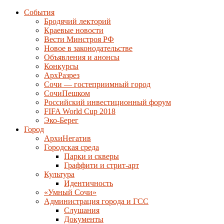
События
Бродячий лекторий
Краевые новости
Вести Минстроя РФ
Новое в законодательстве
Объявления и анонсы
Конкурсы
АрхРазрез
Сочи — гостеприимный город
СочиПешком
Российский инвестиционный форум
FIFA World Cup 2018
Эко-Берег
Город
АрхиНегатив
Городская среда
Парки и скверы
Граффити и стрит-арт
Культура
Идентичность
«Умный Сочи»
Администрация города и ГСС
Слушания
Документы