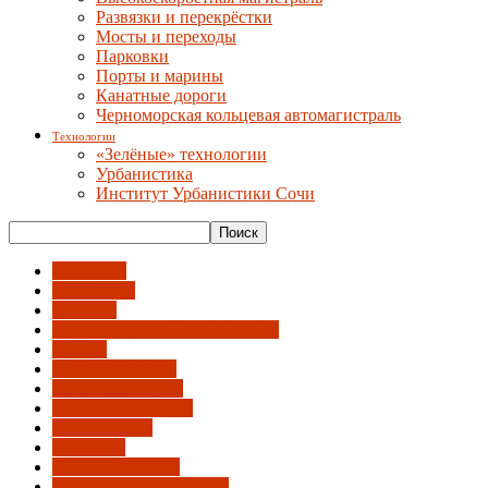
Развязки и перекрёстки
Мосты и переходы
Парковки
Порты и марины
Канатные дороги
Черноморская кольцевая автомагистраль
Технологии
«Зелёные» технологии
Урбанистика
Институт Урбанистики Сочи
Автобусы
Вело-СИМ
Вокзалы
Высокоскоростная магистраль
Дублер
Железная дорога
Канатные дороги
Мосты и переходы
Обход города
Парковки
Порты и марины
Развязки и перекрёстки