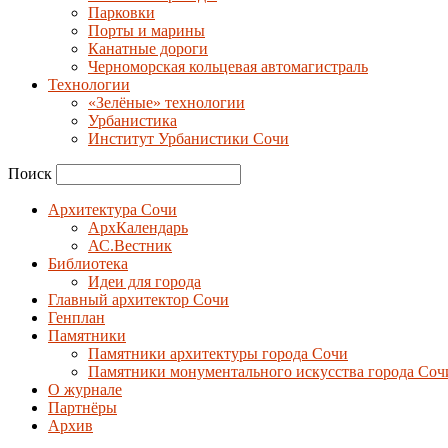
Парковки
Порты и марины
Канатные дороги
Черноморская кольцевая автомагистраль
Технологии
«Зелёные» технологии
Урбанистика
Институт Урбанистики Сочи
Поиск
Архитектура Сочи
АрхКалендарь
АС.Вестник
Библиотека
Идеи для города
Главный архитектор Сочи
Генплан
Памятники
Памятники архитектуры города Сочи
Памятники монументального искусства города Соч
О журнале
Партнёры
Архив