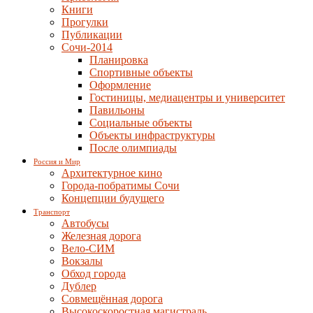
Книги
Прогулки
Публикации
Сочи-2014
Планировка
Спортивные объекты
Оформление
Гостиницы, медиацентры и университет
Павильоны
Социальные объекты
Объекты инфраструктуры
После олимпиады
Россия и Мир
Архитектурное кино
Города-побратимы Сочи
Концепции будущего
Транспорт
Автобусы
Железная дорога
Вело-СИМ
Вокзалы
Обход города
Дублер
Совмещённая дорога
Высокоскоростная магистраль