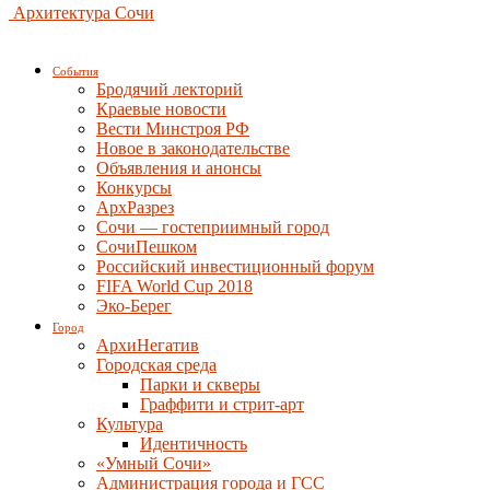
Архитектура Сочи
События
Бродячий лекторий
Краевые новости
Вести Минстроя РФ
Новое в законодательстве
Объявления и анонсы
Конкурсы
АрхРазрез
Сочи — гостеприимный город
СочиПешком
Российский инвестиционный форум
FIFA World Cup 2018
Эко-Берег
Город
АрхиНегатив
Городская среда
Парки и скверы
Граффити и стрит-арт
Культура
Идентичность
«Умный Сочи»
Администрация города и ГСС