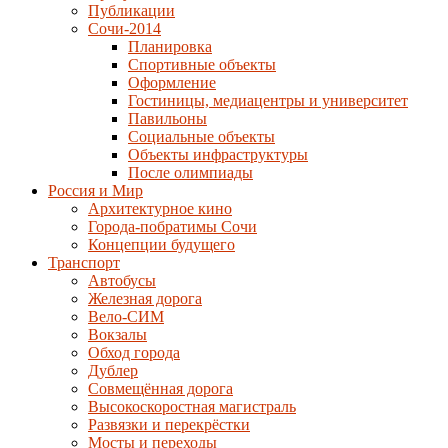
Публикации
Сочи-2014
Планировка
Спортивные объекты
Оформление
Гостиницы, медиацентры и университет
Павильоны
Социальные объекты
Объекты инфраструктуры
После олимпиады
Россия и Мир
Архитектурное кино
Города-побратимы Сочи
Концепции будущего
Транспорт
Автобусы
Железная дорога
Вело-СИМ
Вокзалы
Обход города
Дублер
Совмещённая дорога
Высокоскоростная магистраль
Развязки и перекрёстки
Мосты и переходы