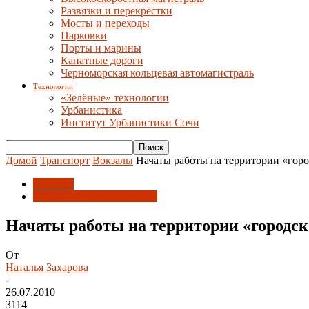
Развязки и перекрёстки
Мосты и переходы
Парковки
Порты и марины
Канатные дороги
Черноморская кольцевая автомагистраль
Технологии
«Зелёные» технологии
Урбанистика
Институт Урбанистики Сочи
Домой
Транспорт
Вокзалы
Начаты работы на территории «горо
Вокзалы
Объекты инфраструктуры
Начаты работы на территории «городск
От
Наталья Захарова
-
26.07.2010
3114