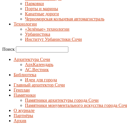
Парковки
Порты и марины
Канатные дороги
Черноморская кольцевая автомагистраль
Технологии
«Зелёные» технологии
Урбанистика
Институт Урбанистики Сочи
Поиск
Архитектура Сочи
АрхКалендарь
АС.Вестник
Библиотека
Идеи для города
Главный архитектор Сочи
Генплан
Памятники
Памятники архитектуры города Сочи
Памятники монументального искусства города Соч
О журнале
Партнёры
Архив