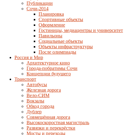
Публикации
Сочи-2014
Планировка
Спортивные объекты
Оформление
Гостиницы, медиацентры и университет
Павильоны
Социальные объекты
Объекты инфраструктуры
После олимпиады
Россия и Мир
Архитектурное кино
Города-побратимы Сочи
Концепции будущего
Транспорт
Автобусы
Железная дорога
Вело-СИМ
Вокзалы
Обход города
Дублер
Совмещённая дорога
Высокоскоростная магистраль
Развязки и перекрёстки
Мосты и переходы