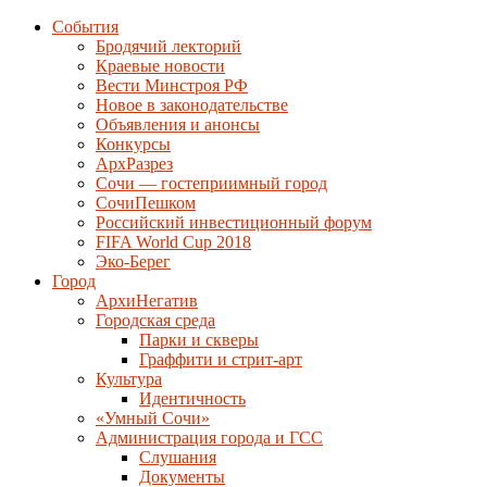
События
Бродячий лекторий
Краевые новости
Вести Минстроя РФ
Новое в законодательстве
Объявления и анонсы
Конкурсы
АрхРазрез
Сочи — гостеприимный город
СочиПешком
Российский инвестиционный форум
FIFA World Cup 2018
Эко-Берег
Город
АрхиНегатив
Городская среда
Парки и скверы
Граффити и стрит-арт
Культура
Идентичность
«Умный Сочи»
Администрация города и ГСС
Слушания
Документы