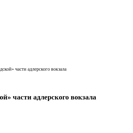
дской» части адлерского вокзала
ой» части адлерского вокзала