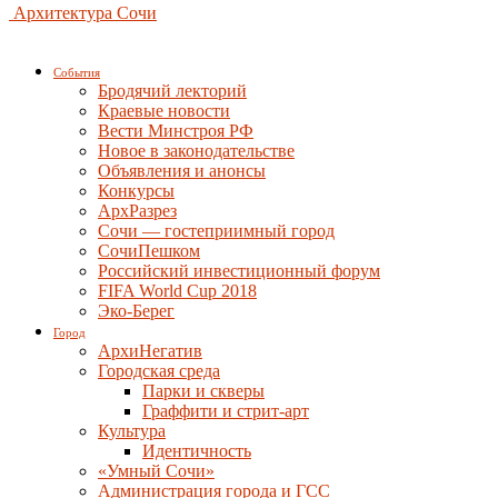
Архитектура Сочи
События
Бродячий лекторий
Краевые новости
Вести Минстроя РФ
Новое в законодательстве
Объявления и анонсы
Конкурсы
АрхРазрез
Сочи — гостеприимный город
СочиПешком
Российский инвестиционный форум
FIFA World Cup 2018
Эко-Берег
Город
АрхиНегатив
Городская среда
Парки и скверы
Граффити и стрит-арт
Культура
Идентичность
«Умный Сочи»
Администрация города и ГСС