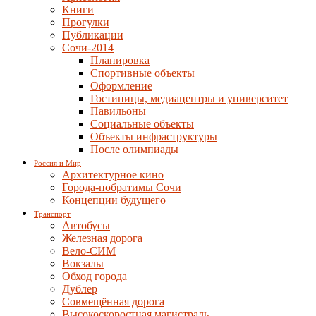
Книги
Прогулки
Публикации
Сочи-2014
Планировка
Спортивные объекты
Оформление
Гостиницы, медиацентры и университет
Павильоны
Социальные объекты
Объекты инфраструктуры
После олимпиады
Россия и Мир
Архитектурное кино
Города-побратимы Сочи
Концепции будущего
Транспорт
Автобусы
Железная дорога
Вело-СИМ
Вокзалы
Обход города
Дублер
Совмещённая дорога
Высокоскоростная магистраль