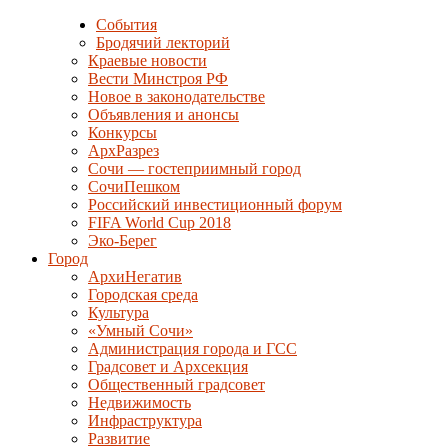
События
Бродячий лекторий
Краевые новости
Вести Минстроя РФ
Новое в законодательстве
Объявления и анонсы
Конкурсы
АрхРазрез
Сочи — гостеприимный город
СочиПешком
Российский инвестиционный форум
FIFA World Cup 2018
Эко-Берег
Город
АрхиНегатив
Городская среда
Культура
«Умный Сочи»
Администрация города и ГСС
Градсовет и Архсекция
Общественный градсовет
Недвижимость
Инфраструктура
Развитие