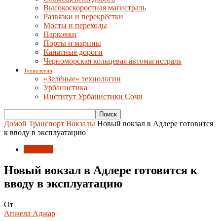
Высокоскоростная магистраль
Развязки и перекрёстки
Мосты и переходы
Парковки
Порты и марины
Канатные дороги
Черноморская кольцевая автомагистраль
Технологии
«Зелёные» технологии
Урбанистика
Институт Урбанистики Сочи
Домой
Транспорт
Вокзалы
Новый вокзал в Адлере готовится
к вводу в эксплуатацию
Вокзалы
Новый вокзал в Адлере готовится к
вводу в эксплуатацию
От
Анжела Аджар