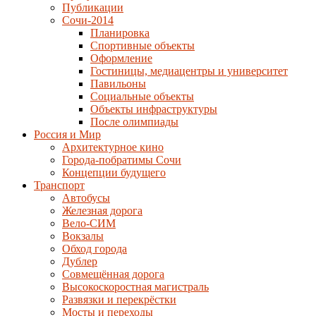
Публикации
Сочи-2014
Планировка
Спортивные объекты
Оформление
Гостиницы, медиацентры и университет
Павильоны
Социальные объекты
Объекты инфраструктуры
После олимпиады
Россия и Мир
Архитектурное кино
Города-побратимы Сочи
Концепции будущего
Транспорт
Автобусы
Железная дорога
Вело-СИМ
Вокзалы
Обход города
Дублер
Совмещённая дорога
Высокоскоростная магистраль
Развязки и перекрёстки
Мосты и переходы