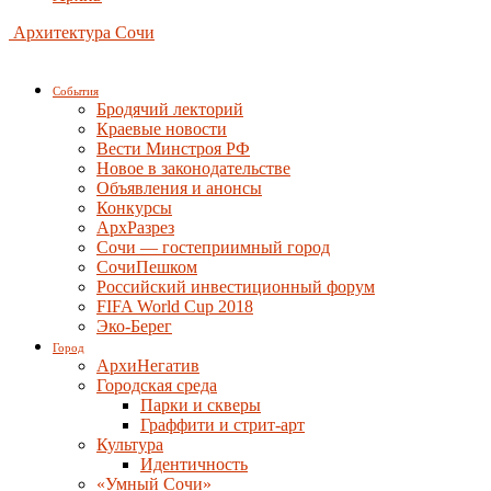
Архитектура Сочи
События
Бродячий лекторий
Краевые новости
Вести Минстроя РФ
Новое в законодательстве
Объявления и анонсы
Конкурсы
АрхРазрез
Сочи — гостеприимный город
СочиПешком
Российский инвестиционный форум
FIFA World Cup 2018
Эко-Берег
Город
АрхиНегатив
Городская среда
Парки и скверы
Граффити и стрит-арт
Культура
Идентичность
«Умный Сочи»