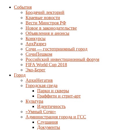
События
Бродячий лекторий
Краевые новости
Вести Минстроя РФ
Новое в законодательстве
Объявления и анонсы
Конкурсы
АрхРазрез
Сочи — гостеприимный город
СочиПешком
Российский инвестиционный форум
FIFA World Cup 2018
Эко-Берег
Город
АрхиНегатив
Городская среда
Парки и скверы
Граффити и стрит-арт
Культура
Идентичность
«Умный Сочи»
Администрация города и ГСС
Слушания
Документы