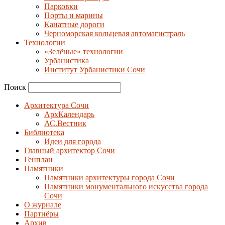
Парковки
Порты и марины
Канатные дороги
Черноморская кольцевая автомагистраль
Технологии
«Зелёные» технологии
Урбанистика
Институт Урбанистики Сочи
Поиск
Архитектура Сочи
АрхКалендарь
АС.Вестник
Библиотека
Идеи для города
Главный архитектор Сочи
Генплан
Памятники
Памятники архитектуры города Сочи
Памятники монументального искусства города
Сочи
О журнале
Партнёры
Архив