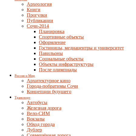
Археология
Книги
Прогулки
Публикации
Сочи-2014
Планировка
Спортивные объекты
Оформление
Гостиницы, медиацентры и университет
Павильоны
Социальные объекты
Объекты инфраструктуры
После олимпиады
Россия и Мир
Архитектурное кино
Города-побратимы Сочи
Концепции будущего
Транспорт
Автобусы
Железная дорога
Вело-СИМ
Вокзалы
Обход города
Дублер
Совмещённая дорога