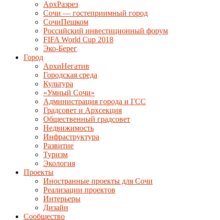
АрхРазрез
Сочи — гостеприимный город
СочиПешком
Российский инвестиционный форум
FIFA World Cup 2018
Эко-Берег
Город
АрхиНегатив
Городская среда
Культура
«Умный Сочи»
Администрация города и ГСС
Градсовет и Архсекция
Общественный градсовет
Недвижимость
Инфраструктура
Развитие
Туризм
Экология
Проекты
Иностранные проекты для Сочи
Реализации проектов
Интерьеры
Дизайн
Сообщество