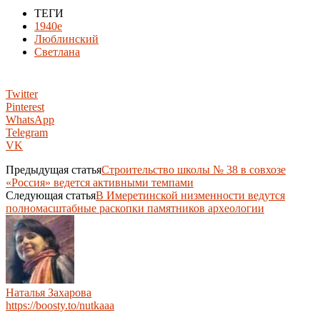
ТЕГИ
1940е
Люблинский
Светлана
Twitter
Pinterest
WhatsApp
Telegram
VK
Предыдущая статья
Строительство школы № 38 в совхозе
«Россия» ведется активными темпами
Следующая статья
В Имеретинской низменности ведутся
полномасштабные раскопки памятников археологии
Наталья Захарова
https://boosty.to/nutkaaa