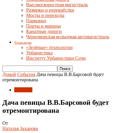
Высокоскоростная магистраль
Развязки и перекрёстки
Мосты и переходы
Парковки
Порты и марины
Канатные дороги
Черноморская кольцевая автомагистраль
Технологии
«Зелёные» технологии
Урбанистика
Институт Урбанистики Сочи
Домой
События
Дача певицы В.В.Барсовой будет
отремонтирована
События
Дача певицы В.В.Барсовой будет
отремонтирована
От
Наталья Захарова