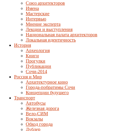
Союз архитекторов
Имена
Мастерские
Интервью
Мнение эксперта
Лекции и выступления
Национальная палата архитекторов
Локальная идентичность
История
Археология
Книги
Прогулки
Публикации
Сочи-2014
Россия и Мир
Архитектурное кино
Города-побратимы Сочи
Концепции будущего
Транспорт
Автобусы
Железная дорога
Вело-СИМ
Вокзалы
Обход города
Дублер