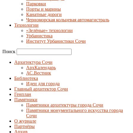
Парковки
Порты и марины
Канатные дороги
Черноморская кольцевая автомагистраль
Технологии
«Зелёные» технологии
Урбанистика
Институт Урбанистики Сочи
Поиск
Архитектура Сочи
АрхКалендарь
АС.Вестник
Библиотека
Идеи для города
Главный архитектор Сочи
Генплан
Памятники
Памятники архитектуры города Сочи
Памятники монументального искусства города
Сочи
О журнале
Партнёры
Архив