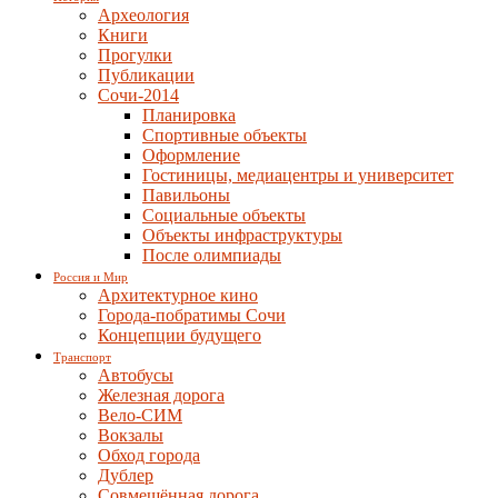
Археология
Книги
Прогулки
Публикации
Сочи-2014
Планировка
Спортивные объекты
Оформление
Гостиницы, медиацентры и университет
Павильоны
Социальные объекты
Объекты инфраструктуры
После олимпиады
Россия и Мир
Архитектурное кино
Города-побратимы Сочи
Концепции будущего
Транспорт
Автобусы
Железная дорога
Вело-СИМ
Вокзалы
Обход города
Дублер
Совмещённая дорога