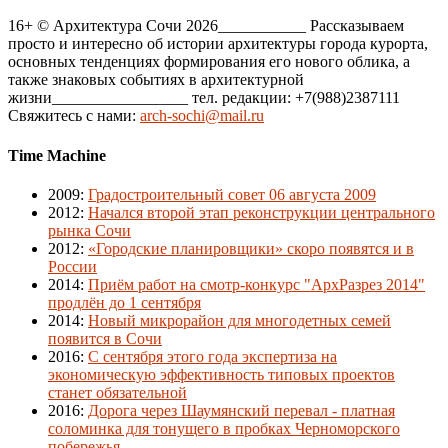
16+ © Архитектура Сочи 2026___________ Рассказываем
просто и интересно об истории архитектуры города курорта,
основных тенденциях формирования его нового облика, а
также знаковых событиях в архитектурной
жизни_________________ тел. редакции: +7(988)2387111
Свяжитесь с нами:
arch-sochi@mail.ru
Time Machine
2009
:
Градостроительный совет 06 августа 2009
2012
:
Начался второй этап реконструкции центрального
рынка Сочи
2012
:
«Городские планировщики» скоро появятся и в
России
2014
:
Приём работ на смотр-конкурс "АрхРазрез 2014"
продлён до 1 сентября
2014
:
Новый микрорайон для многодетных семей
появится в Сочи
2016
:
С сентября этого года экспертиза на
экономическую эффективность типовых проектов
станет обязательной
2016
:
Дорога через Шаумянский перевал - платная
соломинка для тонущего в пробках Черноморского
побережья