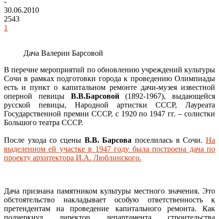
-
30.06.2010
2543
1
Дача Валерии Барсовой
В перечне мероприятий по обновлению учреждений культуры
Сочи в рамках подготовки города к проведению Олимпиады
есть и пункт о капитальном ремонте дачи-музея известной
оперной певицы
В.В.Барсовой
(1892-1967), выдающейся
русской певицы, Народной артистки СССР, Лауреата
Государственной премии СССР, с 1920 по 1947 гг. – солистки
Большого театра СССР.
После ухода со сцены
В.В. Барсова
поселилась в Сочи.
На
выделенном ей участке в 1947 году была построена дача по
проекту архитектора И.А. Люблинского.
Дача признана памятником культуры местного значения. Это
обстоятельство накладывает особую ответственность к
претендентам на проведение капитального ремонта. Как
подчеркнул директор департамента строительства