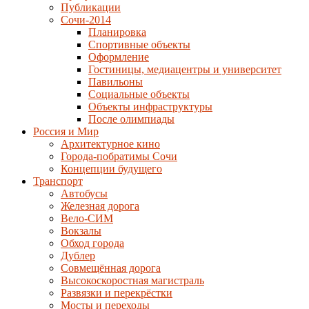
Публикации
Сочи-2014
Планировка
Спортивные объекты
Оформление
Гостиницы, медиацентры и университет
Павильоны
Социальные объекты
Объекты инфраструктуры
После олимпиады
Россия и Мир
Архитектурное кино
Города-побратимы Сочи
Концепции будущего
Транспорт
Автобусы
Железная дорога
Вело-СИМ
Вокзалы
Обход города
Дублер
Совмещённая дорога
Высокоскоростная магистраль
Развязки и перекрёстки
Мосты и переходы