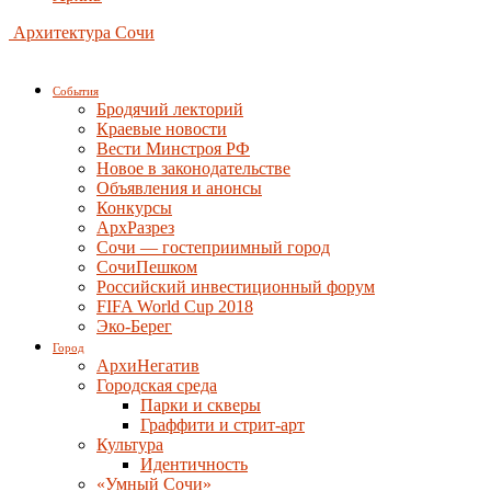
Архитектура Сочи
События
Бродячий лекторий
Краевые новости
Вести Минстроя РФ
Новое в законодательстве
Объявления и анонсы
Конкурсы
АрхРазрез
Сочи — гостеприимный город
СочиПешком
Российский инвестиционный форум
FIFA World Cup 2018
Эко-Берег
Город
АрхиНегатив
Городская среда
Парки и скверы
Граффити и стрит-арт
Культура
Идентичность
«Умный Сочи»