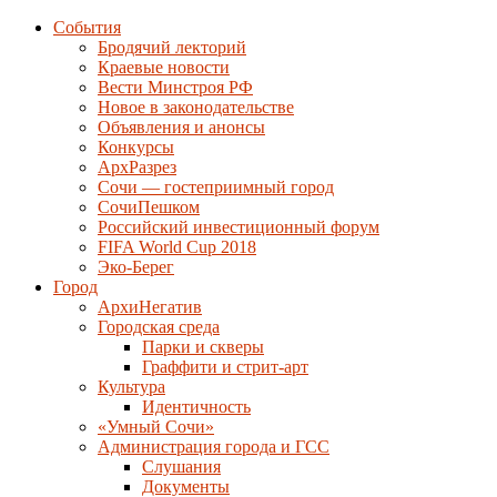
События
Бродячий лекторий
Краевые новости
Вести Минстроя РФ
Новое в законодательстве
Объявления и анонсы
Конкурсы
АрхРазрез
Сочи — гостеприимный город
СочиПешком
Российский инвестиционный форум
FIFA World Cup 2018
Эко-Берег
Город
АрхиНегатив
Городская среда
Парки и скверы
Граффити и стрит-арт
Культура
Идентичность
«Умный Сочи»
Администрация города и ГСС
Слушания
Документы