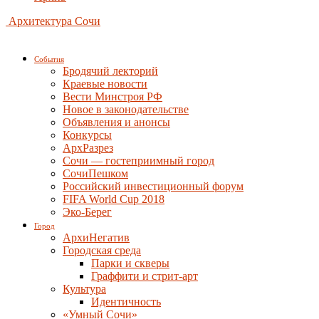
Архитектура Сочи
События
Бродячий лекторий
Краевые новости
Вести Минстроя РФ
Новое в законодательстве
Объявления и анонсы
Конкурсы
АрхРазрез
Сочи — гостеприимный город
СочиПешком
Российский инвестиционный форум
FIFA World Cup 2018
Эко-Берег
Город
АрхиНегатив
Городская среда
Парки и скверы
Граффити и стрит-арт
Культура
Идентичность
«Умный Сочи»