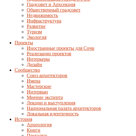
Градсовет и Архсекция
Общественный градсовет
Недвижимость
Инфраструктура
Развитие
Туризм
Экология
Проекты
Иностранные проекты для Сочи
Реализации проектов
Интерьеры
Дизайн
Сообщество
Союз архитекторов
Имена
Мастерские
Интервью
Мнение эксперта
Лекции и выступления
Национальная палата архитекторов
Локальная идентичность
История
Археология
Книги
Прогулки