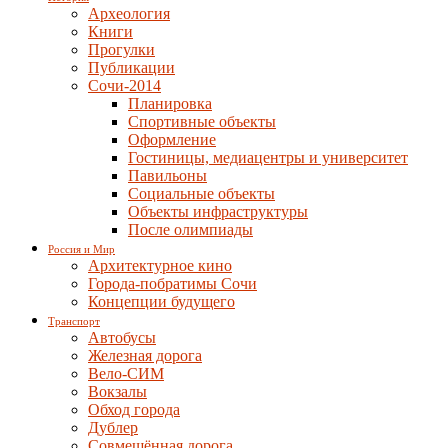
Археология
Книги
Прогулки
Публикации
Сочи-2014
Планировка
Спортивные объекты
Оформление
Гостиницы, медиацентры и университет
Павильоны
Социальные объекты
Объекты инфраструктуры
После олимпиады
Россия и Мир
Архитектурное кино
Города-побратимы Сочи
Концепции будущего
Транспорт
Автобусы
Железная дорога
Вело-СИМ
Вокзалы
Обход города
Дублер
Совмещённая дорога