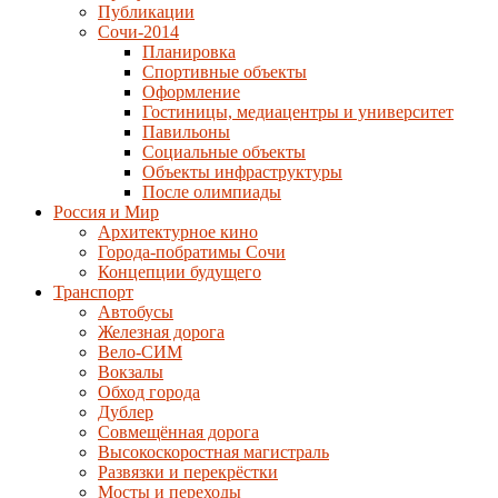
Публикации
Сочи-2014
Планировка
Спортивные объекты
Оформление
Гостиницы, медиацентры и университет
Павильоны
Социальные объекты
Объекты инфраструктуры
После олимпиады
Россия и Мир
Архитектурное кино
Города-побратимы Сочи
Концепции будущего
Транспорт
Автобусы
Железная дорога
Вело-СИМ
Вокзалы
Обход города
Дублер
Совмещённая дорога
Высокоскоростная магистраль
Развязки и перекрёстки
Мосты и переходы