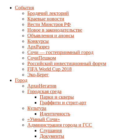
События
Бродячий лекторий
Краевые новости
Вести Минстроя РФ
Новое в законодательстве
Объявления и анонсы
Конкурсы
АрхРазрез
Сочи — гостеприимный город
СочиПешком
Российский инвестиционный форум
FIFA World Cup 2018
Эко-Берег
Город
АрхиНегатив
Городская среда
Парки и скверы
Граффити и стрит-арт
Культура
Идентичность
«Умный Сочи»
Администрация города и ГСС
Слушания
Документы