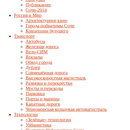
Публикации
Сочи-2014
Россия и Мир
Архитектурное кино
Города-побратимы Сочи
Концепции будущего
Транспорт
Автобусы
Железная дорога
Вело-СИМ
Вокзалы
Обход города
Дублер
Совмещённая дорога
Высокоскоростная магистраль
Развязки и перекрёстки
Мосты и переходы
Парковки
Порты и марины
Канатные дороги
Черноморская кольцевая автомагистраль
Технологии
«Зелёные» технологии
Урбанистика