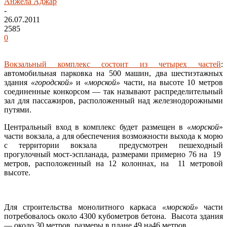
Анжела Аджар
-
26.07.2011
2585
0
Вокзальный комплекс состоит из четырех частей
:
автомобильная парковка на 500 машин, два шестиэтажных
здания
«городской»
и
«морской»
части, на высоте 10 метров
соединенные конкорсом — так называют распределительный
зал для пассажиров, расположенный над железнодорожными
путями.
Центральный вход в комплекс будет размещен в
«морской
»
части вокзала, а для обеспечения возможности выхода к морю
с территории вокзала предусмотрен пешеходный
прогулочный мост-эспланада, размерами примерно 76 на 19
метров, расположенный на 12 колоннах, на 11 метровой
высоте.
Для строительства монолитного каркаса
«морской»
части
потребовалось около 4300 кубометров бетона. Высота здания
— около 30 метров, размеры в плане 49 на46 метров.