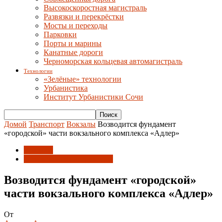
Высокоскоростная магистраль
Развязки и перекрёстки
Мосты и переходы
Парковки
Порты и марины
Канатные дороги
Черноморская кольцевая автомагистраль
Технологии
«Зелёные» технологии
Урбанистика
Институт Урбанистики Сочи
Домой
Транспорт
Вокзалы
Возводится фундамент
«городской» части вокзального комплекса «Адлер»
Вокзалы
Объекты инфраструктуры
Возводится фундамент «городской»
части вокзального комплекса «Адлер»
От