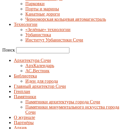
Парковки
Порты и марины
Канатные дороги
Черноморская кольцевая автомагистраль
Технологии
«Зелёные» технологии
Урбанистика
Институт Урбанистики Сочи
Поиск
Архитектура Сочи
АрхКалендарь
АС.Вестник
Библиотека
Идеи для города
Главный архитектор Сочи
Генплан
Памятники
Памятники архитектуры города Сочи
Памятники монументального искусства города
Сочи
О журнале
Партнёры
Архив