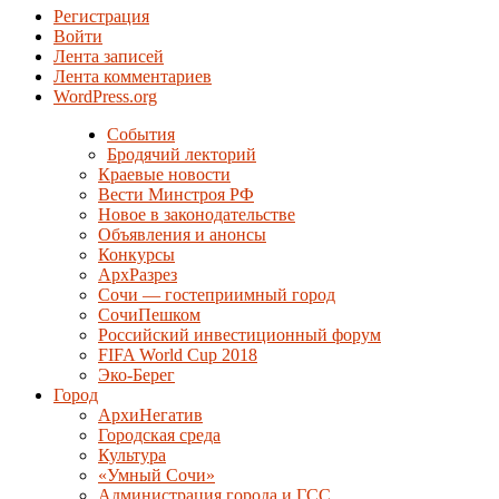
Регистрация
Войти
Лента записей
Лента комментариев
WordPress.org
События
Бродячий лекторий
Краевые новости
Вести Минстроя РФ
Новое в законодательстве
Объявления и анонсы
Конкурсы
АрхРазрез
Сочи — гостеприимный город
СочиПешком
Российский инвестиционный форум
FIFA World Cup 2018
Эко-Берег
Город
АрхиНегатив
Городская среда
Культура
«Умный Сочи»
Администрация города и ГСС