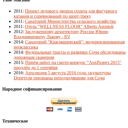
2011
:
Проект ледового дворца спорта для фигурного
катания и соревнований по шорт-треку
2011
:
Санаторий Министерства сельского хозяйства
2011
:
Отель “WELLNESS FLOOR” Alberto Apostoli
2012
:
Заслуженному архитектору России Юрию
Владимировичу Львову - 85!
2014
:
Санаторий "Красмашевский": модернизированная
неоклассика
2014
:
Федеральные трассы и развязки Сочи обследованы
дорожным сканером
2015
:
Приём работ на смотр-конкурс “АрхРазрез 2015″
продлён до 1 сентября
2016
:
Архсекция 5 августа 2016 года: скульптуры
Церетели признаны неподходящими для Сочи
Народное софинансирование
Техническое