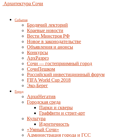
Архитектура Сочи
События
Бродячий лекторий
Краевые новости
Вести Минстроя РФ
Новое в законодательстве
Объявления и анонсы
Конкурсы
АрхРазрез
Сочи — гостеприимный город
СочиПешком
Российский инвестиционный форум
FIFA World Cup 2018
Эко-Берег
Город
АрхиНегатив
Городская среда
Парки и скверы
Граффити и стрит-арт
Культура
Идентичность
«Умный Сочи»
Администрация города и ГСС