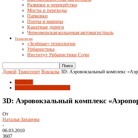
Развязки и перекрёстки
Мосты и переходы
Парковки
Порты и марины
Канатные дороги
Черноморская кольцевая автомагистраль
Технологии
«Зелёные» технологии
Урбанистика
Институт Урбанистики Сочи
Домой
Транспорт
Вокзалы
3D: Аэровокзальный комплекс «Аэ
Вокзалы
Объекты инфраструктуры
3D: Аэровокзальный комплекс «Аэропо
От
Наталья Захарова
-
06.03.2010
3607