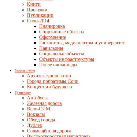
Книги
Прогулки
Публикации
Сочи-2014
Планировка
Спортивные объекты
Оформление
Гостиницы, медиацентры и университет
Павильоны
Социальные объекты
Объекты инфраструктуры
После олимпиады
Россия и Мир
Архитектурное кино
Города-побратимы Сочи
Концепции будущего
Транспорт
Автобусы
Железная дорога
Вело-СИМ
Вокзалы
Обход города
Дублер
Совмещённая дорога
Высокоскоростная магистраль