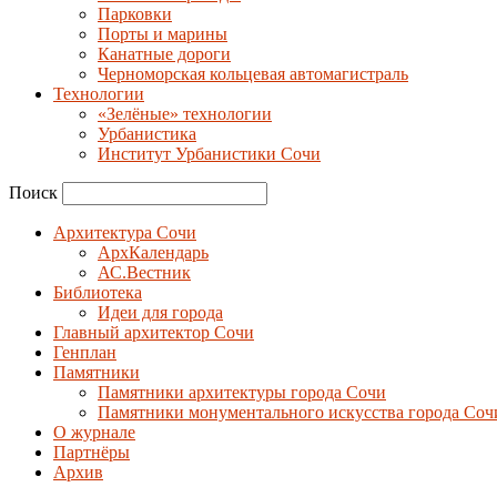
Парковки
Порты и марины
Канатные дороги
Черноморская кольцевая автомагистраль
Технологии
«Зелёные» технологии
Урбанистика
Институт Урбанистики Сочи
Поиск
Архитектура Сочи
АрхКалендарь
АС.Вестник
Библиотека
Идеи для города
Главный архитектор Сочи
Генплан
Памятники
Памятники архитектуры города Сочи
Памятники монументального искусства города Соч
О журнале
Партнёры
Архив