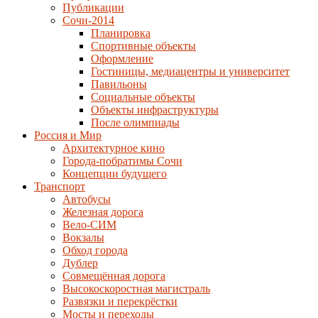
Публикации
Сочи-2014
Планировка
Спортивные объекты
Оформление
Гостиницы, медиацентры и университет
Павильоны
Социальные объекты
Объекты инфраструктуры
После олимпиады
Россия и Мир
Архитектурное кино
Города-побратимы Сочи
Концепции будущего
Транспорт
Автобусы
Железная дорога
Вело-СИМ
Вокзалы
Обход города
Дублер
Совмещённая дорога
Высокоскоростная магистраль
Развязки и перекрёстки
Мосты и переходы