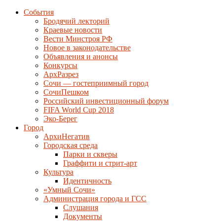
События
Бродячий лекторий
Краевые новости
Вести Минстроя РФ
Новое в законодательстве
Объявления и анонсы
Конкурсы
АрхРазрез
Сочи — гостеприимный город
СочиПешком
Российский инвестиционный форум
FIFA World Cup 2018
Эко-Берег
Город
АрхиНегатив
Городская среда
Парки и скверы
Граффити и стрит-арт
Культура
Идентичность
«Умный Сочи»
Администрация города и ГСС
Слушания
Документы