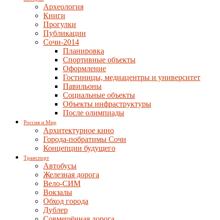
Археология
Книги
Прогулки
Публикации
Сочи-2014
Планировка
Спортивные объекты
Оформление
Гостиницы, медиацентры и университет
Павильоны
Социальные объекты
Объекты инфраструктуры
После олимпиады
Россия и Мир
Архитектурное кино
Города-побратимы Сочи
Концепции будущего
Транспорт
Автобусы
Железная дорога
Вело-СИМ
Вокзалы
Обход города
Дублер
Совмещённая дорога