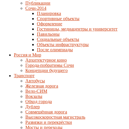
Публикации
Сочи-2014
Планировка
Спортивные объекты
Оформление
Гостиницы, медиацентры и университет
Павильоны
Социальные объекты
Объекты инфраструктуры
После олимпиады
Россия и Мир
Архитектурное кино
Города-побратимы Сочи
Концепции будущего
Транспорт
Автобусы
Железная дорога
Вело-СИМ
Вокзалы
Обход города
Дублер
Совмещённая дорога
Высокоскоростная магистраль
Развязки и перекрёстки
Мосты и переходы