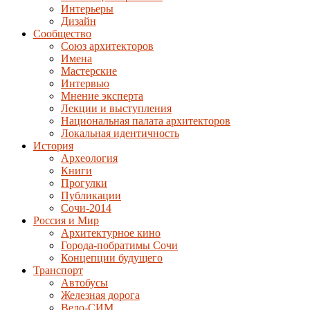
Интерьеры
Дизайн
Сообщество
Союз архитекторов
Имена
Мастерские
Интервью
Мнение эксперта
Лекции и выступления
Национальная палата архитекторов
Локальная идентичность
История
Археология
Книги
Прогулки
Публикации
Сочи-2014
Россия и Мир
Архитектурное кино
Города-побратимы Сочи
Концепции будущего
Транспорт
Автобусы
Железная дорога
Вело-СИМ