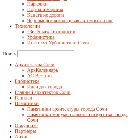
Парковки
Порты и марины
Канатные дороги
Черноморская кольцевая автомагистраль
Технологии
«Зелёные» технологии
Урбанистика
Институт Урбанистики Сочи
Поиск
Архитектура Сочи
АрхКалендарь
АС.Вестник
Библиотека
Идеи для города
Главный архитектор Сочи
Генплан
Памятники
Памятники архитектуры города Сочи
Памятники монументального искусства города
Сочи
О журнале
Партнёры
Архив