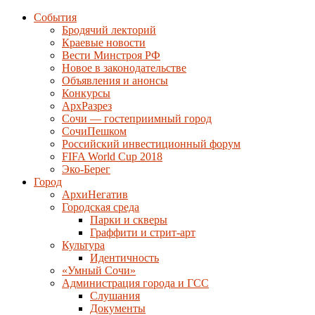
События
Бродячий лекторий
Краевые новости
Вести Минстроя РФ
Новое в законодательстве
Объявления и анонсы
Конкурсы
АрхРазрез
Сочи — гостеприимный город
СочиПешком
Российский инвестиционный форум
FIFA World Cup 2018
Эко-Берег
Город
АрхиНегатив
Городская среда
Парки и скверы
Граффити и стрит-арт
Культура
Идентичность
«Умный Сочи»
Администрация города и ГСС
Слушания
Документы