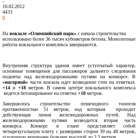
-
10.02.2012
4433
0
На
вокзале «Олимпийский парк»
с начала строительства
использовано более 36 тысяч кубометров бетона. Монолитные
работы вокзального комплекса завершаются.
Внутренняя структура здания имеет уступчатый характер,
основные помещения для пассажиров дальнего следования
подняты над железнодорожными путями на конкорсе. В
«нагорной»
части вокзала идет возведение стен на отметках
+14
и
+18
метров. В самом центре вокзального комплекса
ведется бетонирование на отметке
+10
метров.
Завершилось строительство пешеходного тоннеля
протяженностью 51 метров, над которым проходит
действующая линия железнодорожных путей. Над
железнодорожными путями возводится вторая часть
конкорса. Конкорс в плане представляет собой
четырехугольную плиту с размерами сторон 39 на 48 метров,
усиленную мощными балками высотой до 3,5 метров.