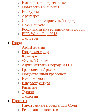
Новое в законодательстве
Объявления и анонсы
Конкурсы
АрхРазрез
Сочи — гостеприимный город
СочиПешком
Российский инвестиционный форум
FIFA World Cup 2018
Эко-Берег
Город
АрхиНегатив
Городская среда
Культура
«Умный Сочи»
Администрация города и ГСС
Градсовет и Архсекция
Общественный градсовет
Недвижимость
Инфраструктура
Развитие
Туризм
Экология
Проекты
Иностранные проекты для Сочи
Реализации проектов