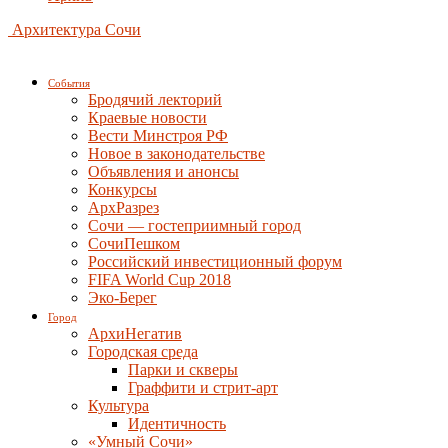
Архитектура Сочи
События
Бродячий лекторий
Краевые новости
Вести Минстроя РФ
Новое в законодательстве
Объявления и анонсы
Конкурсы
АрхРазрез
Сочи — гостеприимный город
СочиПешком
Российский инвестиционный форум
FIFA World Cup 2018
Эко-Берег
Город
АрхиНегатив
Городская среда
Парки и скверы
Граффити и стрит-арт
Культура
Идентичность
«Умный Сочи»