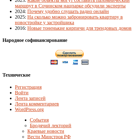
2023
:
Какие объекты могут составить паломнический
маршрут в Сочинском нацпарке обсудили эксперты
2024
:
Почему удобно слушать радио онлайн
2025
:
На сколько можно забронировать квартиру в
новостройке у застройщика
2016
:
Новые тоненькие кирпичи для трендовых домов
Народное софинансирование
Техническое
Регистрация
Войти
Лента записей
Лента комментариев
WordPress.org
События
Бродячий лекторий
Краевые новости
Вести Минстроя РФ