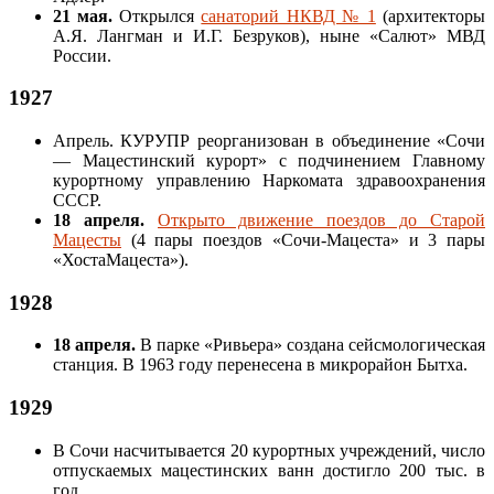
21 мая.
Открылся
санаторий НКВД № 1
(архитекторы
А.Я. Лангман и И.Г. Безруков), ныне «Салют» МВД
России.
1927
Апрель. КУРУПР реорганизован в объединение «Сочи
— Мацестинский курорт» с подчинением Главному
курортному управлению Наркомата здравоохранения
СССР.
18 апреля.
Открыто движение поездов до Старой
Мацесты
(4 пары поездов «Сочи-Мацеста» и 3 пары
«ХостаМацеста»).
1928
18 апреля.
В парке «Ривьера» создана сейсмологическая
станция. В 1963 году перенесена в микрорайон Бытха.
1929
В Сочи насчитывается 20 курортных учреждений, число
отпускаемых мацестинских ванн достигло 200 тыс. в
год.