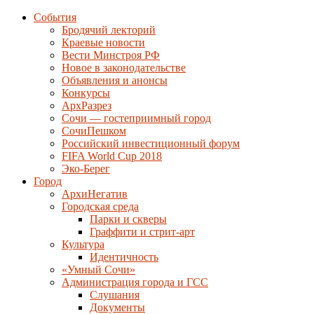
События
Бродячий лекторий
Краевые новости
Вести Минстроя РФ
Новое в законодательстве
Объявления и анонсы
Конкурсы
АрхРазрез
Сочи — гостеприимный город
СочиПешком
Российский инвестиционный форум
FIFA World Cup 2018
Эко-Берег
Город
АрхиНегатив
Городская среда
Парки и скверы
Граффити и стрит-арт
Культура
Идентичность
«Умный Сочи»
Администрация города и ГСС
Слушания
Документы