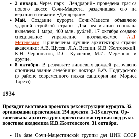
2 января.
Через парк «Дендрарий» проведена трас-са
нового шоссе Сочи-Мацеста, разделившая его на
верхний и нижний «Дендрарий».
Май.
Создание курорта Сочи-Мацеста объявлено
ударной стройкой страны. Для реализации генплана
выделено 1 млрд. 400 млн. рублей, 17 октября создано
специальное управление, возглавляемое
А.Д.
Метелёвым
. Привлечены лучшие архитекторы страны
академики: А.В. Щусев, Л.А. Веснин, И.В. Жолтовский,
К.Н. Чернопятов, И.С. Кузнецов, М.И. Мержанов и
другие.
8 октября.
В результате ливневых дождей разрушено
оползнем здание лечебницы доктора В.Ф. Подгурского
(в районе современного пляжа санатория им. Мориса
Тореза).
1934
Проходит выставка проектов реконструкции курорта. 32
организации представили 154 проекта. 1-15 августа. Ор-
ганизована архитектурно-проектная мастерская под руко-
водством академика И.В.Жолтовского. 31 октября.
На базе Сочи-Мацестинской группы дач ЦИК СССР