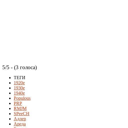
5/5 - (3 голоса)
ТЕГИ
1920e
1930е
1940е
Populous
PRP
RMJM
SPeeCH
Адлер
Ареда