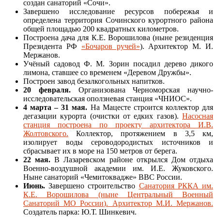
создан санаторий «Сочи».
Завершено исследование ресурсов побережья и
определена территория Сочинского курортного района
общей площадью 200 квадратных километров.
Построена дача для К.Е. Ворошилова (ныне резиденция
Президента РФ
«Бочаров ручей»
). Архитектор М. И.
Мержанов.
Учёный садовод Ф. М. Зорин посадил дерево дикого
лимона, ставшее со временем «Деревом Дружбы».
Построен завод безалкогольных напитков.
20 февраля.
Организована Черноморская научно-
исследовательская оползневая станция «ЧНИОС».
4 марта – 31 мая.
На Мацесте строится коллектор для
дегазации курорта (очистки от едких газов).
Насосная
станция построена по проекту архитектора И.В.
Жолтовского.
Коллектор, протяжением в 3,5 км,
изолирует воды сероводородистых источников и
сбрасывает их в море на 150 метров от берега.
22 мая.
В Лазаревском районе открылся Дом отдыха
Военно-воздушной академии им. И.Е. Жуковского.
Ныне санаторий «Чемитоквадже» ВВС России.
Июнь.
Завершено строительство
Санатория РККА им.
К.Е. Ворошилова (ныне Центральный Военный
Санаторий МО России). Архитектор М.И. Мержанов.
Создатель парка: Ю.Т. Шинкевич.