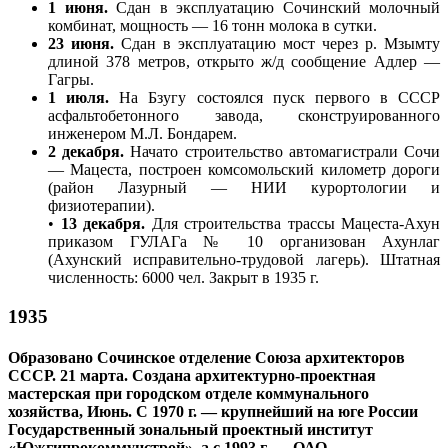
1 июня.
Сдан в эксплуатацию Сочинский молочный
комбинат, мощность — 16 тонн молока в сутки.
23 июня.
Сдан в эксплуатацию мост через р. Мзымту
длиной 378 метров, открыто ж/д сообщение Адлер —
Гагры.
1 июля.
На Бзугу состоялся пуск первого в СССР
асфальтобетонного завода, сконструированного
инженером М.Л. Бондарем.
2 декабря.
Начато строительство автомагистрали Сочи
— Мацеста, построен комсомольский километр дороги
(район Лазурный — НИИ курортологии и
физиотерапии).
•
13 декабря.
Для строительства трассы Мацеста-Ахун
приказом ГУЛАГа № 10 организован Ахунлаг
(Ахунский исправительно-трудовой лагерь). Штатная
численность: 6000 чел. Закрыт в 1935 г.
1935
Образовано Сочинское отделение Союза архитекторов
СССР. 21 марта. Создана архитектурно-проектная
мастерская при городском отделе коммунального
хозяйства, Июнь. С 1970 г. — крупнейший на юге России
Государственный зональный проектный институт
«Южгипрокоммунстрой», а с 1993 г. — ОАО