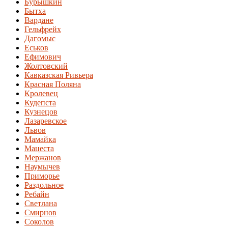
Бурышкин
Бытха
Вардане
Гельфрейх
Дагомыс
Еськов
Ефимович
Жолтовский
Кавказская Ривьера
Красная Поляна
Кролевец
Кудепста
Кузнецов
Лазаревское
Львов
Мамайка
Мацеста
Мержанов
Наумычев
Приморье
Раздольное
Ребайн
Светлана
Смирнов
Соколов