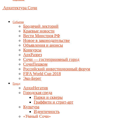
Архитектура Сочи
События
Бродячий лекторий
Краевые новости
Вести Минстроя РФ
Новое в законодательстве
Объявления и анонсы
Конкурсы
АрхРазрез
Сочи — гостеприимный город
СочиПешком
Российский инвестиционный форум
FIFA World Cup 2018
Эко-Берег
Город
АрхиНегатив
Городская среда
Парки и скверы
Граффити и стрит-арт
Культура
Идентичность
«Умный Сочи»