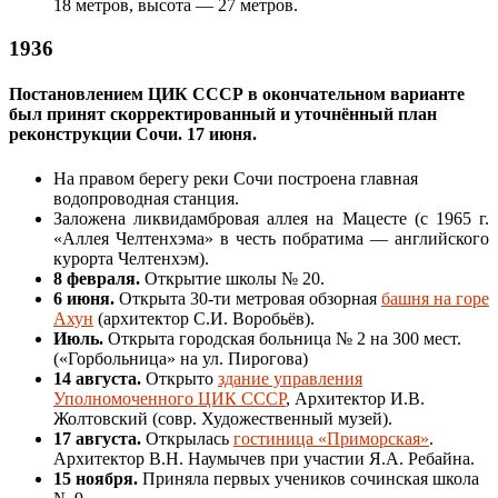
18 метров, высота — 27 метров.
1936
Постановлением ЦИК СССР в окончательном варианте
был принят скорректированный и уточнённый план
реконструкции Сочи. 17 июня.
На правом берегу реки Сочи построена главная
водопроводная станция.
Заложена ликвидамбровая аллея на Мацесте (с 1965 г.
«Аллея Челтенхэма» в честь побратима — английского
курорта Челтенхэм).
8 февраля.
Открытие школы № 20.
6 июня.
Открыта 30-ти метровая обзорная
башня на горе
Ахун
(архитектор С.И. Воробьёв).
Июль.
Открыта городская больница № 2 на 300 мест.
(«Горбольница» на ул. Пирогова)
14 августа.
Открыто
здание управления
Уполномоченного ЦИК СССР
, Архитектор И.В.
Жолтовский (совр. Художественный музей).
17 августа.
Открылась
гостиница «Приморская»
.
Архитектор В.Н. Наумычев при участии Я.А. Ребайна.
15 ноября.
Приняла первых учеников сочинская школа