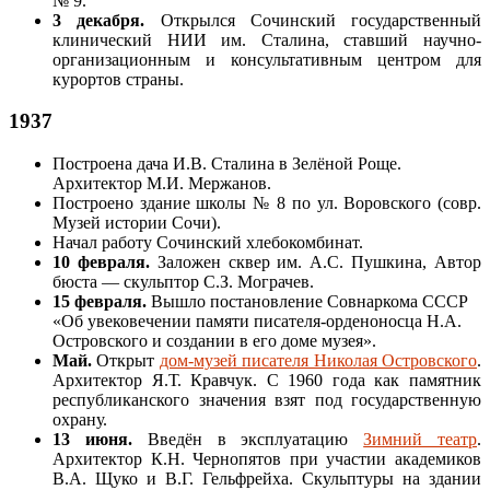
№ 9.
3 декабря.
Открылся Сочинский государственный
клинический НИИ им. Сталина, ставший научно-
организационным и консультативным центром для
курортов страны.
1937
Построена дача И.В. Сталина в Зелёной Роще.
Архитектор М.И. Мержанов.
Построено здание школы № 8 по ул. Воровского (совр.
Музей истории Сочи).
Начал работу Сочинский хлебокомбинат.
10 февраля.
Заложен сквер им. А.С. Пушкина, Автор
бюста — скульптор С.З. Мограчев.
15 февраля.
Вышло постановление Совнаркома СССР
«Об увековечении памяти писателя-орденоносца Н.А.
Островского и создании в его доме музея».
Май.
Открыт
дом-музей писателя Николая Островского
.
Архитектор Я.Т. Кравчук. С 1960 года как памятник
республиканского значения взят под государственную
охрану.
13 июня.
Введён в эксплуатацию
Зимний театр
.
Архитектор К.Н. Чернопятов при участии академиков
В.А. Щуко и В.Г. Гельфрейха. Скульптуры на здании