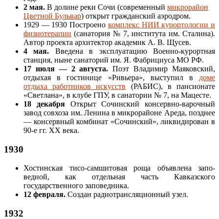
2 мая.
В долине реки Сочи (современный
микрорайон
Цветной Бульвар
) открыт гражданский аэродром.
1929 — 1930 Построено
комплекс НИИ курортологии и
физиотерапии
(санатория № 7, института им. Сталина).
Автор проекта архитектор академик А. В. Щусев.
4 мая.
Введена в эксплуатацию Военно-курортная
станция, ныне санаторий им. Я. Фабрициуса МО РФ.
17 июля — 2 августа.
Поэт Владимир Маяковский,
отдыхая в гостинице «Ривьера», выступил в
доме
отдыха работников искусств
(РАБИС), в пансионате
«Светлана», в клубе ГПУ, в санатории № 7, на Мацесте.
18 декабря
Открыт Сочинский консервно-варочный
завод совхоза им. Ленина в микрорайоне Ареда, позднее
— консервный комбинат «Сочинский», ликвидирован в
90-е гг. XX века.
1930
Хостинская тисо-самшитовая роща объявлена запо-
ведной, как отдельная часть Кавказского
государственного заповедника.
12 февраля.
Создан радиотрансляционный узел.
1932