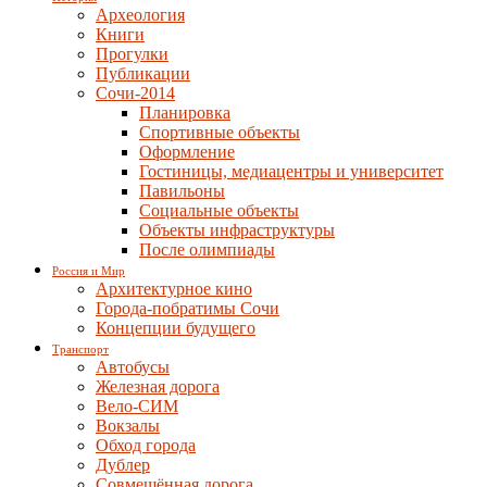
Археология
Книги
Прогулки
Публикации
Сочи-2014
Планировка
Спортивные объекты
Оформление
Гостиницы, медиацентры и университет
Павильоны
Социальные объекты
Объекты инфраструктуры
После олимпиады
Россия и Мир
Архитектурное кино
Города-побратимы Сочи
Концепции будущего
Транспорт
Автобусы
Железная дорога
Вело-СИМ
Вокзалы
Обход города
Дублер
Совмещённая дорога