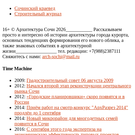
Сочинский краевед
Строительный журнал
16+ © Архитектура Сочи 2026___________ Рассказываем
просто и интересно об истории архитектуры города курорта,
основных тенденциях формирования его нового облика, а
также знаковых событиях в архитектурной
жизни_________________ тел. редакции: +7(988)2387111
Свяжитесь с нами:
arch-sochi@mail.ru
Time Machine
2009
:
Градостроительный совет 06 августа 2009
2012
:
Начался второй этап реконструкции центрального
рынка Сочи
2012
:
«Городские планировщики» скоро появятся и в
России
2014
:
Приём работ на смотр-конкурс "АрхРазрез 2014"
продлён до 1 сентября
2014
:
Новый микрорайон для многодетных семей
появится в Сочи
2016
:
С сентября этого года экспертиза на
экономическую эффективность типовых проектов