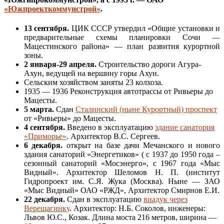
«Южпроекткоммунстрой»
.
13 сентября.
ЦИК СССР утвердил «Общие установки и
предварительные схемы планировки Сочи —
Мацестинского района» — план развития курортной
зоны.
2 января-29 апреля.
Строительство дороги Агура-
Ахун, ведущей на вершину горы Ахун.
Сельским хозяйством заняты 23 колхоза.
1935 — 1936 Реконструкция автотрассы от Ривьеры до
Мацесты.
5 марта.
Сдан
Сталинский (ныне Курортный) проспект
от «Ривьеры» до Мацесты.
4 сентября.
Введено в эксплуатацию
здание санатория
«Приморье»
. Архитектор В.С. Сергеев.
6 декабря.
открыт на базе дачи Мечанского и нового
здания санаторий «Энергетиков» ( с 1937 до 1950 года –
сезонный санаторий «Мосэнерго», с 1967 года «Мыс
Видный». Архитектор Шеломов Н. П. (институт
Гидропроект им. С.Я. Жука (Москва). Ныне — ЗАО
«Мыс Видный» ОАО «РЖД», Архитектор Смирнов Е.И.
22 декабря.
Сдан в эксплуатацию
виадук через
Верещагинку
. Архитектор: Н.Б. Соколов, инженеры:
Львов Ю.С., Козак. Длина моста 216 метров, ширина —