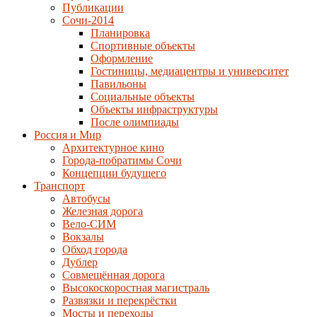
Публикации
Сочи-2014
Планировка
Спортивные объекты
Оформление
Гостиницы, медиацентры и университет
Павильоны
Социальные объекты
Объекты инфраструктуры
После олимпиады
Россия и Мир
Архитектурное кино
Города-побратимы Сочи
Концепции будущего
Транспорт
Автобусы
Железная дорога
Вело-СИМ
Вокзалы
Обход города
Дублер
Совмещённая дорога
Высокоскоростная магистраль
Развязки и перекрёстки
Мосты и переходы