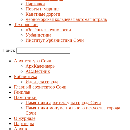
Парковки
Порты и марины
Канатные дороги
Черноморская кольцевая автомагистраль
Технологии
«Зелёные» технологии
Урбанистика
Институт Урбанистики Сочи
Поиск
Архитектура Сочи
АрхКалендарь
АС.Вестник
Библиотека
Идеи для города
Главный архитектор Сочи
Генплан
Памятники
Памятники архитектуры города Сочи
Памятники монументального искусства города
Сочи
О журнале
Партнёры
Архив