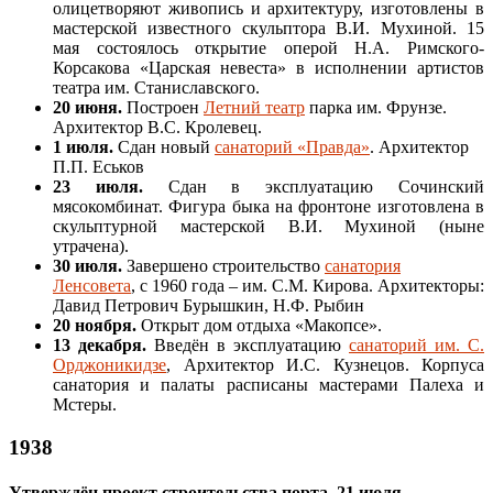
олицетворяют живопись и архитектуру, изготовлены в
мастерской известного скульптора В.И. Мухиной. 15
мая состоялось открытие оперой Н.А. Римского-
Корсакова «Царская невеста» в исполнении артистов
театра им. Станиславского.
20 июня.
Построен
Летний театр
парка им. Фрунзе.
Архитектор В.С. Кролевец.
1 июля.
Сдан новый
санаторий «Правда»
. Архитектор
П.П. Еськов
23 июля.
Сдан в эксплуатацию Сочинский
мясокомбинат. Фигура быка на фронтоне изготовлена в
скульптурной мастерской В.И. Мухиной (ныне
утрачена).
30 июля.
Завершено строительство
санатория
Ленсовета
, с 1960 года – им. С.М. Кирова. Архитекторы:
Давид Петрович Бурышкин, Н.Ф. Рыбин
20 ноября.
Открыт дом отдыха «Макопсе».
13 декабря.
Введён в эксплуатацию
санаторий им. С.
Орджоникидзе
, Архитектор И.С. Кузнецов. Корпуса
санатория и палаты расписаны мастерами Палеха и
Мстеры.
1938
Утверждён проект строительства порта. 21 июля.