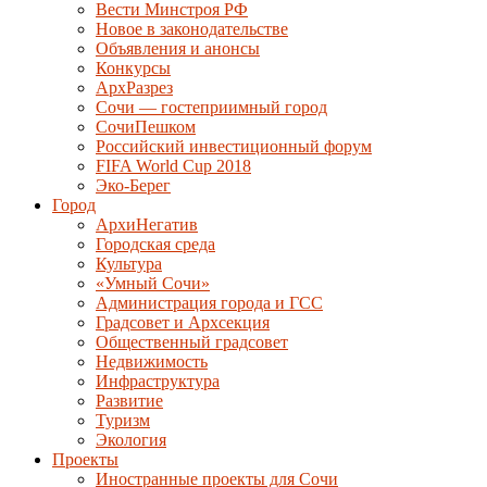
Вести Минстроя РФ
Новое в законодательстве
Объявления и анонсы
Конкурсы
АрхРазрез
Сочи — гостеприимный город
СочиПешком
Российский инвестиционный форум
FIFA World Cup 2018
Эко-Берег
Город
АрхиНегатив
Городская среда
Культура
«Умный Сочи»
Администрация города и ГСС
Градсовет и Архсекция
Общественный градсовет
Недвижимость
Инфраструктура
Развитие
Туризм
Экология
Проекты
Иностранные проекты для Сочи