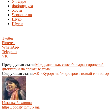
Уч-Дере
Фабрициуса
Хоста
Чернопятов
Щуко
Щусев
Twitter
Pinterest
WhatsApp
Telegram
VK
Предыдущая статья
Модерация как способ старта городской
дискуссии на сложные темы
Следующая статья
ЖК «Курортный» достроит новый инвестор
Наталья Захарова
https://boosty.to/nutkaaa