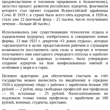
продовольствием и топливом приравняли к больничному),
запустил процесс развития российских курортов, флагманом
которого стал проект создания Всероссийской здравницы
Сочи. В 1919 г. в стране было всего пять курортов, в 1920-м,
стало уже 22 (коечный фонд – 21 тысяча, число получивших
лечение – больше 48 тысяч.)
Использовались уже существовавшие технологии отдыха и
оздоровления (курорты), изобретались и совершенно новые
формы. 13 мая 1921 г. декретом «О домах отдыха», которые
«организуются в целях предоставления рабочим и служащим
возможности восстановить свои силы и энергию в течение
получаемого ими ежегодного очередного отпуска в наиболее
благоприятных и здоровых условиях», было утверждено
создание курортов на базе конфискованных имений и
особняков у моря и в горах.
Целевую аудиторию для обеспечения счастьем за счёт
государства можно вычислить по введённому в середине
1920-х курортному сбору: с рабочих с заработком больше 100
рублей — 2 рубля, лица свободных профессий вне профсоюза
— 10, остальные – 25 рублей. Налогообложению не
подлежали только члены профсоюза с заработком до 100
рублей, военные, студенты, крестьяне.