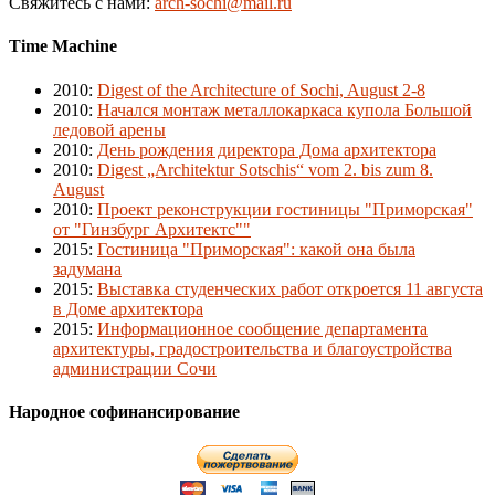
Свяжитесь с нами:
arch-sochi@mail.ru
Time Machine
2010
:
Digest of the Architecture of Sochi, August 2-8
2010
:
Начался монтаж металлокаркаса купола Большой
ледовой арены
2010
:
День рождения директора Дома архитектора
2010
:
Digest „Architektur Sotschis“ vom 2. bis zum 8.
August
2010
:
Проект реконструкции гостиницы "Приморская"
от "Гинзбург Архитектс""
2015
:
Гостиница "Приморская": какой она была
задумана
2015
:
Выставка студенческих работ откроется 11 августа
в Доме архитектора
2015
:
Информационное сообщение департамента
архитектуры, градостроительства и благоустройства
администрации Сочи
Народное софинансирование