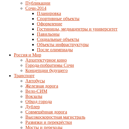
Публикации
Сочи-2014
Планировка
Спортивные объекты
Оформление
Гостиницы, медиацентры и университет
Павильоны
Социальные объекты
Объекты инфраструктуры
После олимпиады
Россия и Мир
Архитектурное кино
Города-побратимы Сочи
Концепции будущего
Транспорт
Автобусы
Железная дорога
Вело-СИМ
Вокзалы
Обход города
Дублер
Совмещённая дорога
Высокоскоростная магистраль
Развязки и перекрёстки
Мосты и переходы