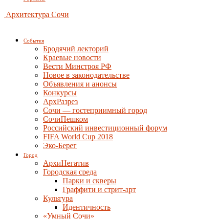
Архитектура Сочи
События
Бродячий лекторий
Краевые новости
Вести Минстроя РФ
Новое в законодательстве
Объявления и анонсы
Конкурсы
АрхРазрез
Сочи — гостеприимный город
СочиПешком
Российский инвестиционный форум
FIFA World Cup 2018
Эко-Берег
Город
АрхиНегатив
Городская среда
Парки и скверы
Граффити и стрит-арт
Культура
Идентичность
«Умный Сочи»