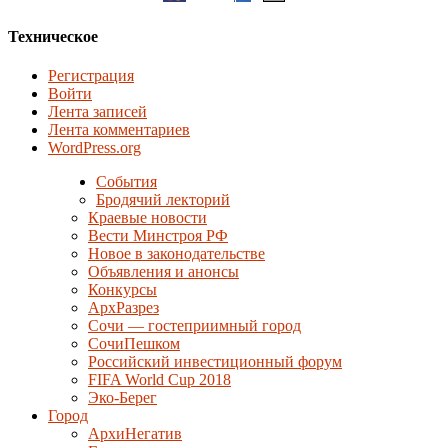
Техническое
Регистрация
Войти
Лента записей
Лента комментариев
WordPress.org
События
Бродячий лекторий
Краевые новости
Вести Минстроя РФ
Новое в законодательстве
Объявления и анонсы
Конкурсы
АрхРазрез
Сочи — гостеприимный город
СочиПешком
Российский инвестиционный форум
FIFA World Cup 2018
Эко-Берег
Город
АрхиНегатив