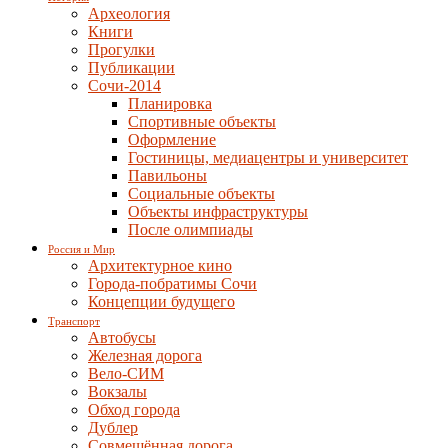
Археология
Книги
Прогулки
Публикации
Сочи-2014
Планировка
Спортивные объекты
Оформление
Гостиницы, медиацентры и университет
Павильоны
Социальные объекты
Объекты инфраструктуры
После олимпиады
Россия и Мир
Архитектурное кино
Города-побратимы Сочи
Концепции будущего
Транспорт
Автобусы
Железная дорога
Вело-СИМ
Вокзалы
Обход города
Дублер
Совмещённая дорога