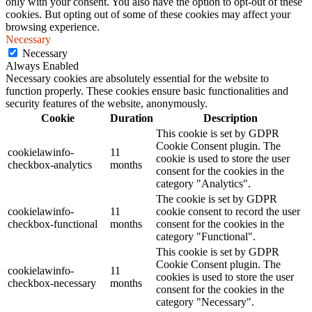
only with your consent. You also have the option to opt-out of these
cookies. But opting out of some of these cookies may affect your
browsing experience.
Necessary
Necessary
Always Enabled
Necessary cookies are absolutely essential for the website to
function properly. These cookies ensure basic functionalities and
security features of the website, anonymously.
Cookie
Duration
Description
This cookie is set by GDPR
Cookie Consent plugin. The
cookielawinfo-
11
cookie is used to store the user
checkbox-analytics
months
consent for the cookies in the
category "Analytics".
The cookie is set by GDPR
cookielawinfo-
11
cookie consent to record the user
checkbox-functional
months
consent for the cookies in the
category "Functional".
This cookie is set by GDPR
Cookie Consent plugin. The
cookielawinfo-
11
cookies is used to store the user
checkbox-necessary
months
consent for the cookies in the
category "Necessary".