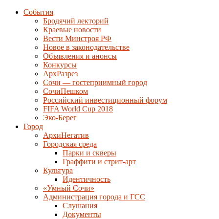
События
Бродячий лекторий
Краевые новости
Вести Минстроя РФ
Новое в законодательстве
Объявления и анонсы
Конкурсы
АрхРазрез
Сочи — гостеприимный город
СочиПешком
Российский инвестиционный форум
FIFA World Cup 2018
Эко-Берег
Город
АрхиНегатив
Городская среда
Парки и скверы
Граффити и стрит-арт
Культура
Идентичность
«Умный Сочи»
Администрация города и ГСС
Слушания
Документы