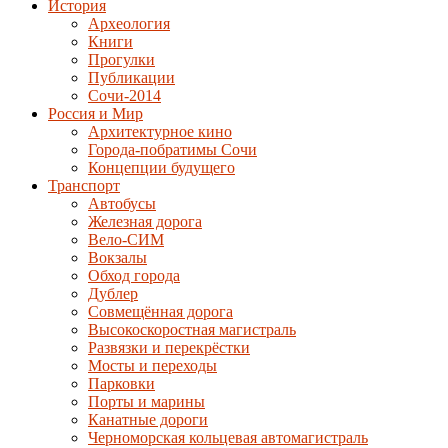
История
Археология
Книги
Прогулки
Публикации
Сочи-2014
Россия и Мир
Архитектурное кино
Города-побратимы Сочи
Концепции будущего
Транспорт
Автобусы
Железная дорога
Вело-СИМ
Вокзалы
Обход города
Дублер
Совмещённая дорога
Высокоскоростная магистраль
Развязки и перекрёстки
Мосты и переходы
Парковки
Порты и марины
Канатные дороги
Черноморская кольцевая автомагистраль