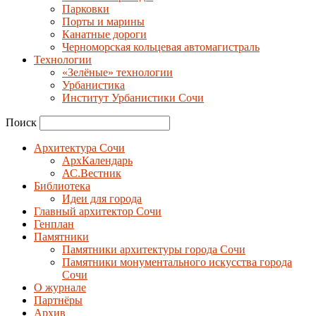
Парковки
Порты и марины
Канатные дороги
Черноморская кольцевая автомагистраль
Технологии
«Зелёные» технологии
Урбанистика
Институт Урбанистики Сочи
Поиск
Архитектура Сочи
АрхКалендарь
АС.Вестник
Библиотека
Идеи для города
Главный архитектор Сочи
Генплан
Памятники
Памятники архитектуры города Сочи
Памятники монументального искусства города
Сочи
О журнале
Партнёры
Архив