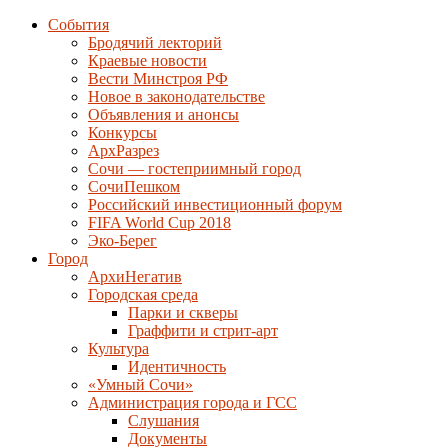
События
Бродячий лекторий
Краевые новости
Вести Минстроя РФ
Новое в законодательстве
Объявления и анонсы
Конкурсы
АрхРазрез
Сочи — гостеприимный город
СочиПешком
Российский инвестиционный форум
FIFA World Cup 2018
Эко-Берег
Город
АрхиНегатив
Городская среда
Парки и скверы
Граффити и стрит-арт
Культура
Идентичность
«Умный Сочи»
Администрация города и ГСС
Слушания
Документы