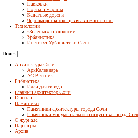
Парковки
Порты и марины
Канатные дороги
Черноморская кольцевая автомагистраль
Технологии
«Зелёные» технологии
Урбанистика
Институт Урбанистики Сочи
Поиск
Архитектура Сочи
АрхКалендарь
АС.Вестник
Библиотека
Идеи для города
Главный архитектор Сочи
Генплан
Памятники
Памятники архитектуры города Сочи
Памятники монументального искусства города Соч
О журнале
Партнёры
Архив