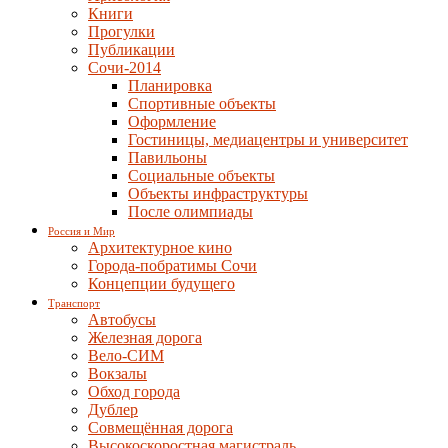
Книги
Прогулки
Публикации
Сочи-2014
Планировка
Спортивные объекты
Оформление
Гостиницы, медиацентры и университет
Павильоны
Социальные объекты
Объекты инфраструктуры
После олимпиады
Россия и Мир
Архитектурное кино
Города-побратимы Сочи
Концепции будущего
Транспорт
Автобусы
Железная дорога
Вело-СИМ
Вокзалы
Обход города
Дублер
Совмещённая дорога
Высокоскоростная магистраль