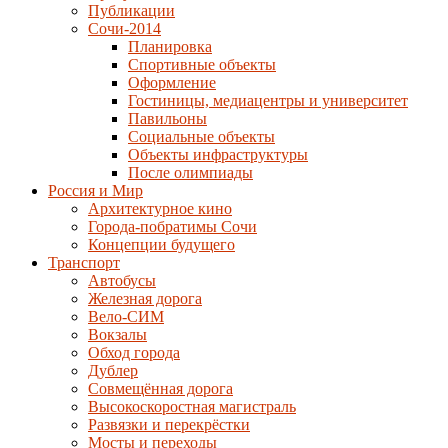
Публикации
Сочи-2014
Планировка
Спортивные объекты
Оформление
Гостиницы, медиацентры и университет
Павильоны
Социальные объекты
Объекты инфраструктуры
После олимпиады
Россия и Мир
Архитектурное кино
Города-побратимы Сочи
Концепции будущего
Транспорт
Автобусы
Железная дорога
Вело-СИМ
Вокзалы
Обход города
Дублер
Совмещённая дорога
Высокоскоростная магистраль
Развязки и перекрёстки
Мосты и переходы