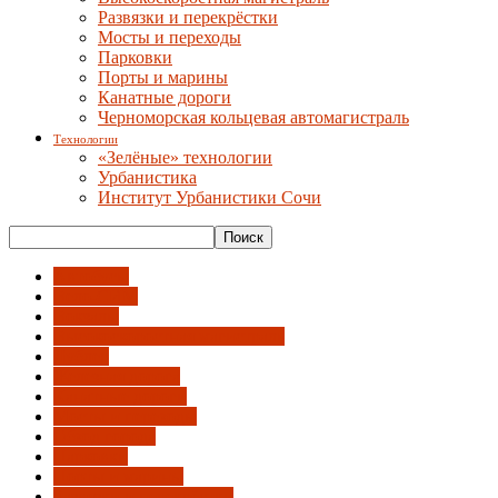
Развязки и перекрёстки
Мосты и переходы
Парковки
Порты и марины
Канатные дороги
Черноморская кольцевая автомагистраль
Технологии
«Зелёные» технологии
Урбанистика
Институт Урбанистики Сочи
Автобусы
Вело-СИМ
Вокзалы
Высокоскоростная магистраль
Дублер
Железная дорога
Канатные дороги
Мосты и переходы
Обход города
Парковки
Порты и марины
Развязки и перекрёстки