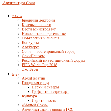
Архитектура Сочи
События
Бродячий лекторий
Краевые новости
Вести Минстроя РФ
Новое в законодательстве
Объявления и анонсы
Конкурсы
АрхРазрез
Сочи — гостеприимный город
СочиПешком
Российский инвестиционный форум
FIFA World Cup 2018
Эко-Берег
Город
АрхиНегатив
Городская среда
Парки и скверы
Граффити и стрит-арт
Культура
Идентичность
«Умный Сочи»
Администрация города и ГСС