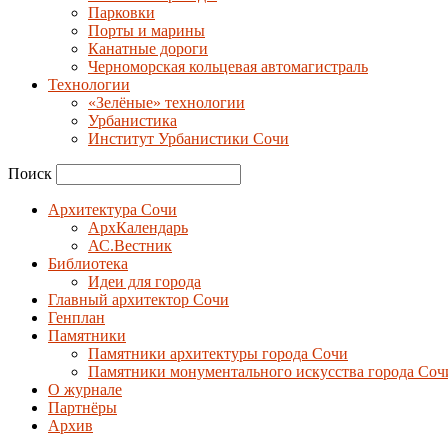
Парковки
Порты и марины
Канатные дороги
Черноморская кольцевая автомагистраль
Технологии
«Зелёные» технологии
Урбанистика
Институт Урбанистики Сочи
Поиск
Архитектура Сочи
АрхКалендарь
АС.Вестник
Библиотека
Идеи для города
Главный архитектор Сочи
Генплан
Памятники
Памятники архитектуры города Сочи
Памятники монументального искусства города Соч
О журнале
Партнёры
Архив