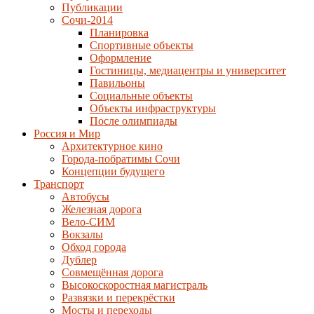
Публикации
Сочи-2014
Планировка
Спортивные объекты
Оформление
Гостиницы, медиацентры и университет
Павильоны
Социальные объекты
Объекты инфраструктуры
После олимпиады
Россия и Мир
Архитектурное кино
Города-побратимы Сочи
Концепции будущего
Транспорт
Автобусы
Железная дорога
Вело-СИМ
Вокзалы
Обход города
Дублер
Совмещённая дорога
Высокоскоростная магистраль
Развязки и перекрёстки
Мосты и переходы