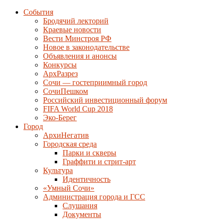
События
Бродячий лекторий
Краевые новости
Вести Минстроя РФ
Новое в законодательстве
Объявления и анонсы
Конкурсы
АрхРазрез
Сочи — гостеприимный город
СочиПешком
Российский инвестиционный форум
FIFA World Cup 2018
Эко-Берег
Город
АрхиНегатив
Городская среда
Парки и скверы
Граффити и стрит-арт
Культура
Идентичность
«Умный Сочи»
Администрация города и ГСС
Слушания
Документы