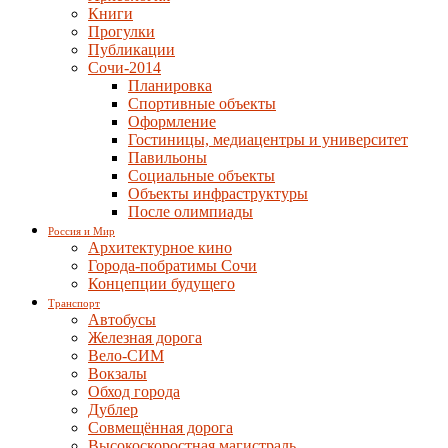
Книги
Прогулки
Публикации
Сочи-2014
Планировка
Спортивные объекты
Оформление
Гостиницы, медиацентры и университет
Павильоны
Социальные объекты
Объекты инфраструктуры
После олимпиады
Россия и Мир
Архитектурное кино
Города-побратимы Сочи
Концепции будущего
Транспорт
Автобусы
Железная дорога
Вело-СИМ
Вокзалы
Обход города
Дублер
Совмещённая дорога
Высокоскоростная магистраль