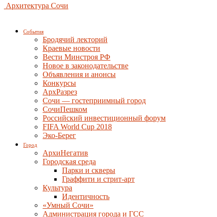
Архитектура Сочи
События
Бродячий лекторий
Краевые новости
Вести Минстроя РФ
Новое в законодательстве
Объявления и анонсы
Конкурсы
АрхРазрез
Сочи — гостеприимный город
СочиПешком
Российский инвестиционный форум
FIFA World Cup 2018
Эко-Берег
Город
АрхиНегатив
Городская среда
Парки и скверы
Граффити и стрит-арт
Культура
Идентичность
«Умный Сочи»
Администрация города и ГСС