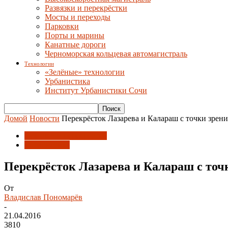
Развязки и перекрёстки
Мосты и переходы
Парковки
Порты и марины
Канатные дороги
Черноморская кольцевая автомагистраль
Технологии
«Зелёные» технологии
Урбанистика
Институт Урбанистики Сочи
Домой
Новости
Перекрёсток Лазарева и Калараш с точки зрени
Развязки и перекрёстки
Урбанистика
Перекрёсток Лазарева и Калараш с точ
От
Владислав Пономарёв
-
21.04.2016
3810