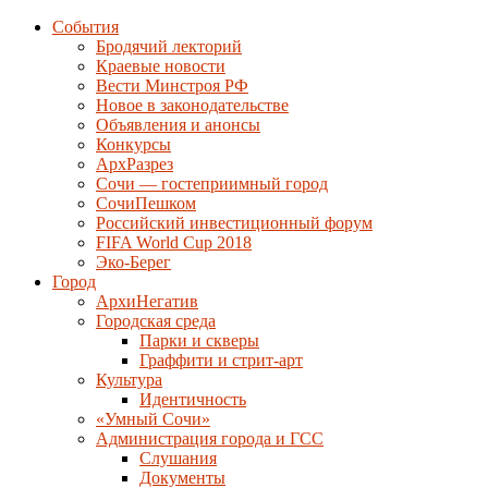
События
Бродячий лекторий
Краевые новости
Вести Минстроя РФ
Новое в законодательстве
Объявления и анонсы
Конкурсы
АрхРазрез
Сочи — гостеприимный город
СочиПешком
Российский инвестиционный форум
FIFA World Cup 2018
Эко-Берег
Город
АрхиНегатив
Городская среда
Парки и скверы
Граффити и стрит-арт
Культура
Идентичность
«Умный Сочи»
Администрация города и ГСС
Слушания
Документы