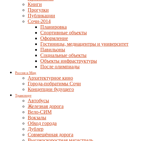
Книги
Прогулки
Публикации
Сочи-2014
Планировка
Спортивные объекты
Оформление
Гостиницы, медиацентры и университет
Павильоны
Социальные объекты
Объекты инфраструктуры
После олимпиады
Россия и Мир
Архитектурное кино
Города-побратимы Сочи
Концепции будущего
Транспорт
Автобусы
Железная дорога
Вело-СИМ
Вокзалы
Обход города
Дублер
Совмещённая дорога
Высокоскоростная магистраль