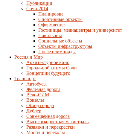
Публикации
Сочи-2014
Планировка
Спортивные объекты
Оформление
Гостиницы, медиацентры и университет
Павильоны
Социальные объекты
Объекты инфраструктуры
После олимпиады
Россия и Мир
Архитектурное кино
Города-побратимы Сочи
Концепции будущего
Транспорт
Автобусы
Железная дорога
Вело-СИМ
Вокзалы
Обход города
Дублер
Совмещённая дорога
Высокоскоростная магистраль
Развязки и перекрёстки
Мосты и переходы