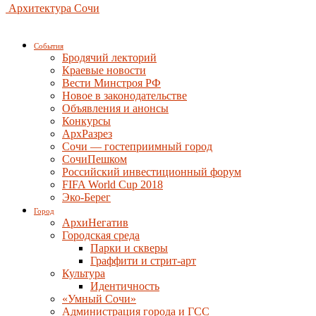
Архитектура Сочи
События
Бродячий лекторий
Краевые новости
Вести Минстроя РФ
Новое в законодательстве
Объявления и анонсы
Конкурсы
АрхРазрез
Сочи — гостеприимный город
СочиПешком
Российский инвестиционный форум
FIFA World Cup 2018
Эко-Берег
Город
АрхиНегатив
Городская среда
Парки и скверы
Граффити и стрит-арт
Культура
Идентичность
«Умный Сочи»
Администрация города и ГСС