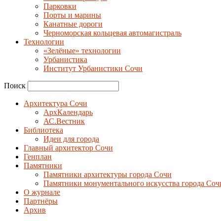
Парковки
Порты и марины
Канатные дороги
Черноморская кольцевая автомагистраль
Технологии
«Зелёные» технологии
Урбанистика
Институт Урбанистики Сочи
Поиск
Архитектура Сочи
АрхКалендарь
АС.Вестник
Библиотека
Идеи для города
Главный архитектор Сочи
Генплан
Памятники
Памятники архитектуры города Сочи
Памятники монументального искусства города Соч
О журнале
Партнёры
Архив