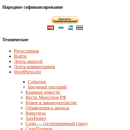
Народное софинансирование
Техническое
Регистрация
Войти
Лента записей
Лента комментариев
WordPress.org
События
Бродячий лекторий
Краевые новости
Вести Минстроя РФ
Новое в законодательстве
Объявления и анонсы
Конкурсы
АрхРазрез
Сочи — гостеприимный город
СочиПешком