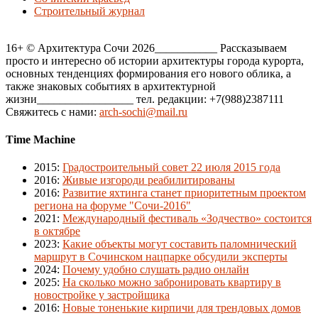
Строительный журнал
16+ © Архитектура Сочи 2026___________ Рассказываем
просто и интересно об истории архитектуры города курорта,
основных тенденциях формирования его нового облика, а
также знаковых событиях в архитектурной
жизни_________________ тел. редакции: +7(988)2387111
Свяжитесь с нами:
arch-sochi@mail.ru
Time Machine
2015
:
Градостроительный совет 22 июля 2015 года
2016
:
Живые изгороди реабилитированы
2016
:
Развитие яхтинга станет приоритетным проектом
региона на форуме "Сочи-2016"
2021
:
Международный фестиваль «Зодчество» состоится
в октябре
2023
:
Какие объекты могут составить паломнический
маршрут в Сочинском нацпарке обсудили эксперты
2024
:
Почему удобно слушать радио онлайн
2025
:
На сколько можно забронировать квартиру в
новостройке у застройщика
2016
:
Новые тоненькие кирпичи для трендовых домов