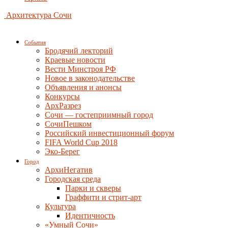
Архитектура Сочи
События
Бродячий лекторий
Краевые новости
Вести Минстроя РФ
Новое в законодательстве
Объявления и анонсы
Конкурсы
АрхРазрез
Сочи — гостеприимный город
СочиПешком
Российский инвестиционный форум
FIFA World Cup 2018
Эко-Берег
Город
АрхиНегатив
Городская среда
Парки и скверы
Граффити и стрит-арт
Культура
Идентичность
«Умный Сочи»