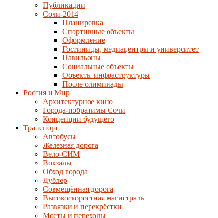
Публикации
Сочи-2014
Планировка
Спортивные объекты
Оформление
Гостиницы, медиацентры и университет
Павильоны
Социальные объекты
Объекты инфраструктуры
После олимпиады
Россия и Мир
Архитектурное кино
Города-побратимы Сочи
Концепции будущего
Транспорт
Автобусы
Железная дорога
Вело-СИМ
Вокзалы
Обход города
Дублер
Совмещённая дорога
Высокоскоростная магистраль
Развязки и перекрёстки
Мосты и переходы