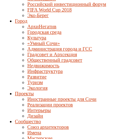
Российский инвестиционный форум
FIFA World Cup 2018
Эко-Берег
Город
АрхиНегатив
Городская среда
Культура
«Умный Сочи»
Администрация города и ГСС
Градсовет и Архсекция
Общественный градсовет
Недвижимость
Инфраструктура
Развитие
Туризм
Экология
Проекты
Иностранные проекты для Сочи
Реализации проектов
Интерьеры
Дизайн
Сообщество
Союз архитекторов
Имена
Мастерские