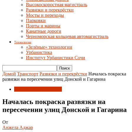
Высокоскоростная магистраль
Развязки и перекрёстки
Мосты и переходы
Парковки
Порты и марины
Канатные дороги
Черноморская кольцевая автомагистраль
Технологии
«Зелёные» технологии
Урбанистика
Институт Урбанистики Сочи
Домой
Транспорт
Развязки и перекрёстки
Началась покраска
развязки на пересечении улиц Донской и Гагарина
Развязки и перекрёстки
Началась покраска развязки на
пересечении улиц Донской и Гагарина
От
Анжела Аджар