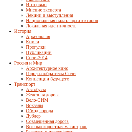
Интервью
Мнение эксперта
Лекции и выступления
Национальная палата архитекторов
Локальная идентичность
История
Археология
Книги
Прогулки
Публикации
Сочи-2014
Россия и Мир
Архитектурное кино
Города-побратимы Сочи
Концепции будущего
Транспорт
Автобусы
Железная дорога
Вело-СИМ
Вокзалы
Обход города
Дублер
Совмещённая дорога
Высокоскоростная магистраль
Развязки и перекрёстки