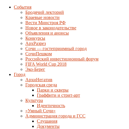
События
Бродячий лекторий
Краевые новости
Вести Минстроя РФ
Новое в законодательстве
Объявления и анонсы
Конкурсы
АрхРазрез
Сочи — гостеприимный город
СочиПешком
Российский инвестиционный форум
FIFA World Cup 2018
Эко-Берег
Город
АрхиНегатив
Городская среда
Парки и скверы
Граффити и стрит-арт
Культура
Идентичность
«Умный Сочи»
Администрация города и ГСС
Слушания
Документы