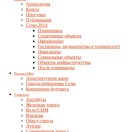
Археология
Книги
Прогулки
Публикации
Сочи-2014
Планировка
Спортивные объекты
Оформление
Гостиницы, медиацентры и университет
Павильоны
Социальные объекты
Объекты инфраструктуры
После олимпиады
Россия и Мир
Архитектурное кино
Города-побратимы Сочи
Концепции будущего
Транспорт
Автобусы
Железная дорога
Вело-СИМ
Вокзалы
Обход города
Дублер
Совмещённая дорога