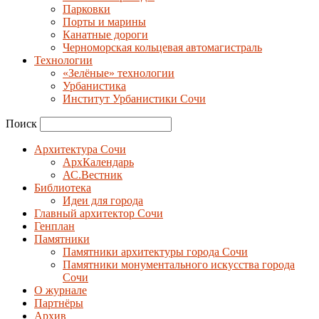
Парковки
Порты и марины
Канатные дороги
Черноморская кольцевая автомагистраль
Технологии
«Зелёные» технологии
Урбанистика
Институт Урбанистики Сочи
Поиск
Архитектура Сочи
АрхКалендарь
АС.Вестник
Библиотека
Идеи для города
Главный архитектор Сочи
Генплан
Памятники
Памятники архитектуры города Сочи
Памятники монументального искусства города
Сочи
О журнале
Партнёры
Архив