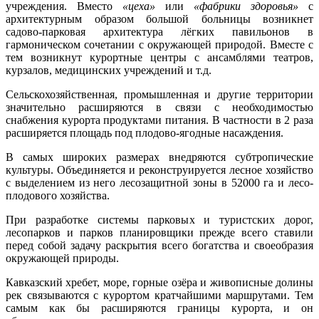
учреждения. Вместо
«цеха»
или
«фабрики здоровья»
с
архитектурным образом большой больницы возникнет
садово-парковая архитектура лёгких павильонов в
гармоническом сочетании с окружающей природой. Вместе с
тем возникнут курортные центры с ансамблями театров,
курзалов, медицинских учреждений и т.д.
Сельскохозяйственная, промышленная и другие территории
значительно расширяются в связи с необходимостью
снабжения курорта продуктами питания. В частности в 2 раза
расширяется площадь под плодово-ягодные насаждения.
В самых широких размерах внедряются субтропические
культуры. Объединяется и реконструируется лесное хозяйство
с выделением из него лесозащитной зоны в 52000 га и лесо-
плодового хозяйства.
При разработке системы парковых и туристских дорог,
лесопарков и парков планировщики прежде всего ставили
перед собой задачу раскрытия всего богатства и своеобразия
окружающей природы.
Кавказский хребет, море, горные озёра и живописные долины
рек связываются с курортом кратчайшими маршрутами. Тем
самым как бы расширяются границы курорта, и он