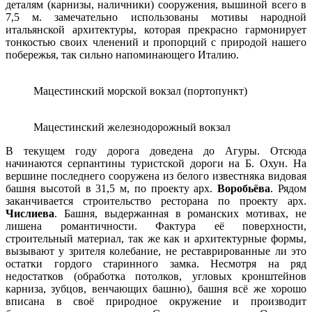
деталям (карнизы, наличники) сооружения, вышиной всего в
7,5 м. замечательно использованы мотивы народной
итальянской архитектуры, которая прекрасно гармонирует
тонкостью своих членений и пропорций с природой нашего
побережья, так сильно напоминающего Италию.
Мацестинский морской вокзал (портопункт)
Мацестинский железнодорожный вокзал
В текущем году дорога доведена до Агуры. Отсюда
начинаются серпантины туристской дороги на Б. Охун. На
вершине последнего сооружена из белого известняка видовая
башня высотой в 31,5 м, по проекту арх.
Воробьёва
. Рядом
заканчивается строительство ресторана по проекту арх.
Числиева
. Башня, выдержанная в романских мотивах, не
лишена романтичности. Фактура её поверхности,
строительный материал, так же как и архитектурные формы,
вызывают у зрителя колебание, не реставрированные ли это
остатки гордого старинного замка. Несмотря на ряд
недостатков (обработка потолков, угловых кронштейнов
карниза, зубцов, венчающих башню), башня всё же хорошо
вписана в своё природное окружение и производит