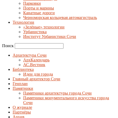
Парковки
Порты и марины
Канатные дороги
Черноморская кольцевая автомагистраль
Технологии
«Зелёные» технологии
Урбанистика
Институт Урбанистики Сочи
Поиск
Архитектура Сочи
АрхКалендарь
АС.Вестник
Библиотека
Идеи для города
Главный архитектор Сочи
Генплан
Памятники
Памятники архитектуры города Сочи
Памятники монументального искусства города
Сочи
О журнале
Партнёры
Архив