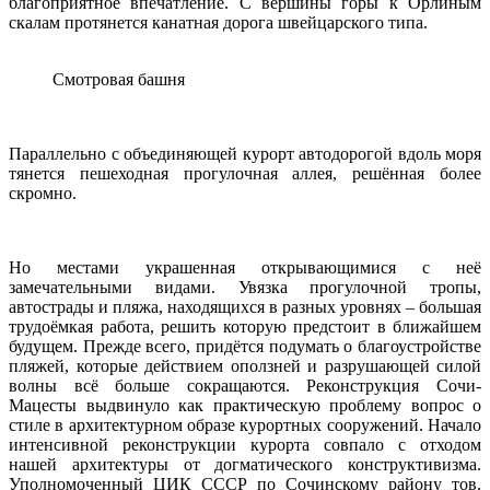
благоприятное впечатление. С вершины горы к Орлиным
скалам протянется канатная дорога швейцарского типа.
Смотровая башня
Параллельно с объединяющей курорт автодорогой вдоль моря
тянется пешеходная прогулочная аллея, решённая более
скромно.
Но местами украшенная открывающимися с неё
замечательными видами. Увязка прогулочной тропы,
автострады и пляжа, находящихся в разных уровнях – большая
трудоёмкая работа, решить которую предстоит в ближайшем
будущем. Прежде всего, придётся подумать о благоустройстве
пляжей, которые действием оползней и разрушающей силой
волны всё больше сокращаются. Реконструкция Сочи-
Мацесты выдвинуло как практическую проблему вопрос о
стиле в архитектурном образе курортных сооружений. Начало
интенсивной реконструкции курорта совпало с отходом
нашей архитектуры от догматического конструктивизма.
Уполномоченный ЦИК СССР по Сочинскому району тов.