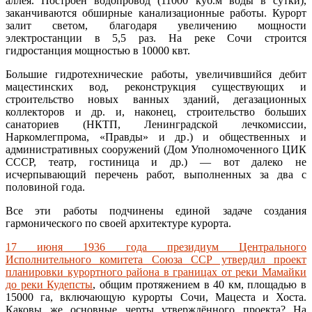
аллея. Построен водопровод (11000 куб.м воды в сутки),
заканчиваются обширные канализационные работы. Курорт
залит светом, благодаря увеличению мощности
электростанции в 5,5 раз. На реке Сочи строится
гидростанция мощностью в 10000 квт.
Большие гидротехнические работы, увеличившийся дебит
мацестинских вод, реконструкция существующих и
строительство новых ванных зданий, дегазационных
коллекторов и др. и, наконец, строительство больших
санаториев (НКТП, Ленинградской лечкомиссии,
Наркомлегпрома, «Правды» и др.) и общественных и
административных сооружений (Дом Уполномоченного ЦИК
СССР, театр, гостиница и др.) — вот далеко не
исчерпывающий перечень работ, выполненных за два с
половиной года.
Все эти работы подчинены единой задаче создания
гармонического по своей архитектуре курорта.
17 июня 1936 года президиум Центрального
Исполнительного комитета Союза ССР утвердил проект
планировки курортного района в границах от реки Мамайки
до реки Кудепсты
, общим протяжением в 40 км, площадью в
15000 га, включающую курорты Сочи, Мацеста и Хоста.
Каковы же основные черты утверждённого проекта? На