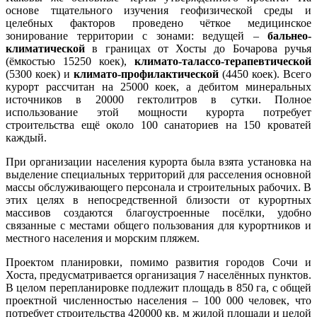
основе тщательного изучения геофизической среды и
целебных факторов проведено чёткое медицинское
зонирование территории с зонами: ведущей –
бальнео-
климатической
в границах от Хосты до Бочарова ручья
(ёмкостью 15250 коек),
климато-талассо-терапевтической
(5300 коек) и
климато-профилактической
(4450 коек). Всего
курорт рассчитан на 25000 коек, а дебитом минеральных
источников в 20000 гектолитров в сутки. Полное
использование этой мощности курорта потребует
строительства ещё около 100 санаториев на 150 кроватей
каждый.
При организации населения курорта была взята установка на
выделение специальных территорий для расселения основной
массы обслуживающего персонала и строительных рабочих. В
этих целях в непосредственной близости от курортных
массивов создаются благоустроенные посёлки, удобно
связанные с местами общего пользования для курортников и
местного населения и морским пляжем.
Проектом планировки, помимо развития городов Сочи и
Хоста, предусматривается организация 7 населённых пунктов.
В целом перепланировке подлежит площадь в 850 га, с общей
проектной численностью населения – 100 000 человек, что
потребует строительства 420000 кв. м жилой площади и целой