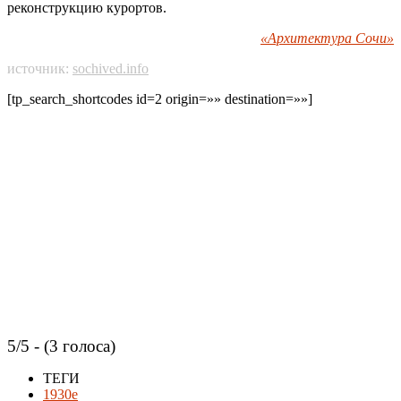
реконструкцию курортов.
«Архитектура Сочи»
источник:
sochived.info
[tp_search_shortcodes id=2 origin=»» destination=»»]
5/5 - (3 голоса)
ТЕГИ
1930е