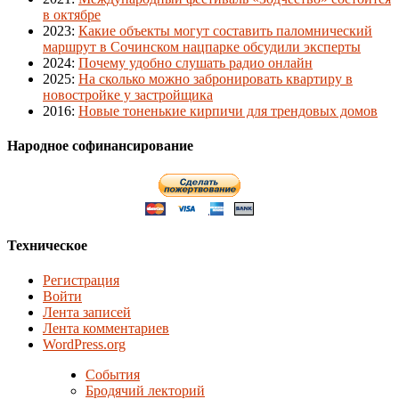
в октябре
2023
:
Какие объекты могут составить паломнический
маршрут в Сочинском нацпарке обсудили эксперты
2024
:
Почему удобно слушать радио онлайн
2025
:
На сколько можно забронировать квартиру в
новостройке у застройщика
2016
:
Новые тоненькие кирпичи для трендовых домов
Народное софинансирование
Техническое
Регистрация
Войти
Лента записей
Лента комментариев
WordPress.org
События
Бродячий лекторий