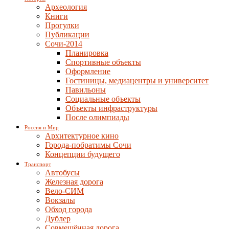
Археология
Книги
Прогулки
Публикации
Сочи-2014
Планировка
Спортивные объекты
Оформление
Гостиницы, медиацентры и университет
Павильоны
Социальные объекты
Объекты инфраструктуры
После олимпиады
Россия и Мир
Архитектурное кино
Города-побратимы Сочи
Концепции будущего
Транспорт
Автобусы
Железная дорога
Вело-СИМ
Вокзалы
Обход города
Дублер
Совмещённая дорога