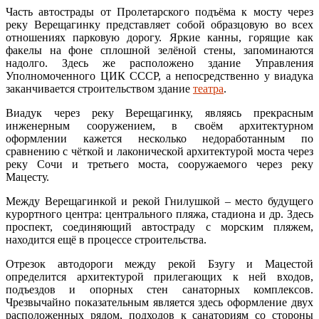
Часть автострады от Пролетарского подъёма к мосту через
реку Верещагинку представляет собой образцовую во всех
отношениях парковую дорогу. Яркие канны, горящие как
факелы на фоне сплошной зелёной стены, запоминаются
надолго. Здесь же расположено здание Управления
Уполномоченного ЦИК СССР, а непосредственно у виадука
заканчивается строительством здание
театра
.
Виадук через реку Верещагинку, являясь прекрасным
инженерным сооружением, в своём архитектурном
оформлении кажется несколько недоработанным по
сравнению с чёткой и лаконической архитектурой моста через
реку Сочи и третьего моста, сооружаемого через реку
Мацесту.
Между Верещагинкой и рекой Гнилушкой – место будущего
курортного центра: центрального пляжа, стадиона и др. Здесь
проспект, соединяющий автостраду с морским пляжем,
находится ещё в процессе строительства.
Отрезок автодороги между рекой Бзугу и Мацестой
определится архитектурой прилегающих к ней входов,
подъездов и опорных стен санаторных комплексов.
Чрезвычайно показательным является здесь оформление двух
расположенных рядом, подходов к санаториям со стороны