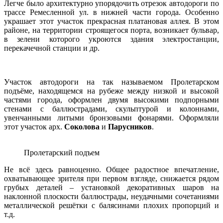
Легче было архитектурно упорядочить отрезок автодороги по
трассе Ремесленной ул. в нижней части города. Особенно
украшает этот участок прекрасная платановая аллея. В этом
районе, на территории строящегося порта, возникает бульвар,
в зелени которого укроются здания электростанции,
перекачечной станции и др.
Участок автодороги на так называемом Пролетарском
подъёме, находящемся на рубеже между низкой и высокой
частями города, оформлен двумя высокими подпорными
стенами с баллюстрадами, скульптурой и колоннами,
увенчанными литыми бронзовыми фонарями. Оформляли
этот участок арх.
Соколова
и
Парусников
.
Пролетарский подъем
Не всё здесь равноценно. Общее радостное впечатление,
охватывающее зрителя при первом взгляде, снижается рядом
грубых деталей – установкой декоративных шаров на
наклонной плоскости баллюстрады, неудачными сочетаниями
металлической решётки с балясинами плохих пропорций и
т.д.