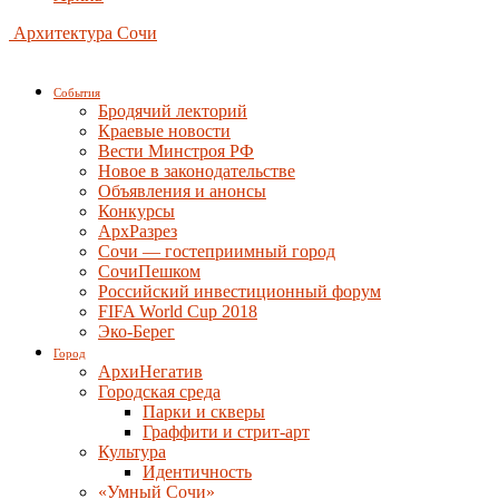
Архитектура Сочи
События
Бродячий лекторий
Краевые новости
Вести Минстроя РФ
Новое в законодательстве
Объявления и анонсы
Конкурсы
АрхРазрез
Сочи — гостеприимный город
СочиПешком
Российский инвестиционный форум
FIFA World Cup 2018
Эко-Берег
Город
АрхиНегатив
Городская среда
Парки и скверы
Граффити и стрит-арт
Культура
Идентичность
«Умный Сочи»