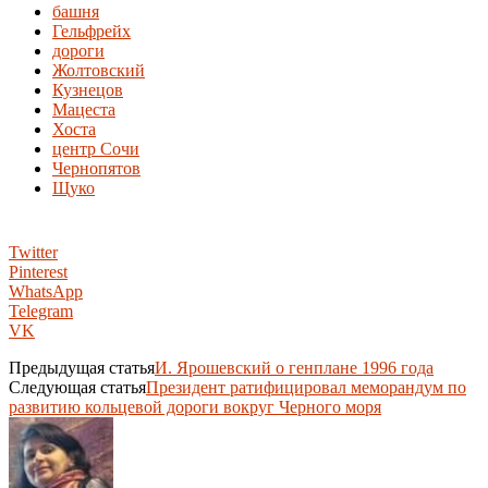
башня
Гельфрейх
дороги
Жолтовский
Кузнецов
Мацеста
Хоста
центр Сочи
Чернопятов
Щуко
Twitter
Pinterest
WhatsApp
Telegram
VK
Предыдущая статья
И. Ярошевский о генплане 1996 года
Следующая статья
Президент ратифицировал меморандум по
развитию кольцевой дороги вокруг Черного моря