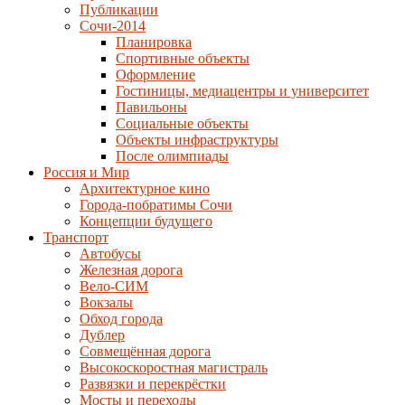
Публикации
Сочи-2014
Планировка
Спортивные объекты
Оформление
Гостиницы, медиацентры и университет
Павильоны
Социальные объекты
Объекты инфраструктуры
После олимпиады
Россия и Мир
Архитектурное кино
Города-побратимы Сочи
Концепции будущего
Транспорт
Автобусы
Железная дорога
Вело-СИМ
Вокзалы
Обход города
Дублер
Совмещённая дорога
Высокоскоростная магистраль
Развязки и перекрёстки
Мосты и переходы