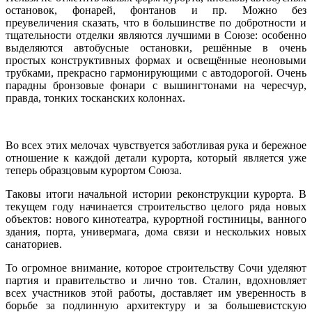
остановок, фонарей, фонтанов и пр. Можно без
преувеличения сказать, что в большинстве по добротности и
тщательности отделки являются лучшими в Союзе: особенно
выделяются автобусные остановки, решённые в очень
простых конструктивных формах и освещённые неоновыми
трубками, прекрасно гармонирующими с автодорогой. Очень
парадны бронзовые фонари с вышингтонами на чересчур,
правда, тонких тосканских колоннах.
Во всех этих мелочах чувствуется заботливая рука и бережное
отношение к каждой детали курорта, который является уже
теперь образцовым курортом Союза.
Таковы итоги начальной истории реконструкции курорта. В
текущем году начинается строительство целого ряда новых
объектов: нового кинотеатра, курортной гостиницы, ванного
здания, порта, универмага, дома связи и нескольких новых
санаториев.
То огромное внимание, которое строительству Сочи уделяют
партия и правительство и лично тов. Сталин, вдохновляет
всех участников этой работы, доставляет им уверенность в
борьбе за подлинную архитектуру и за большевистскую