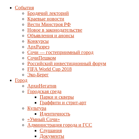
События
Бродячий лекторий
Краевые новости
Вести Минстроя РФ
Новое в законодательстве
Объявления и анонсы
Конкурсы
АрхРазрез
Сочи — гостеприимный город
СочиПешком
Российский инвестиционный форум
FIFA World Cup 2018
Эко-Берег
Город
АрхиНегатив
Городская среда
Парки и скверы
Граффити и стрит-арт
Культура
Идентичность
«Умный Сочи»
Администрация города и ГСС
Слушания
Документы