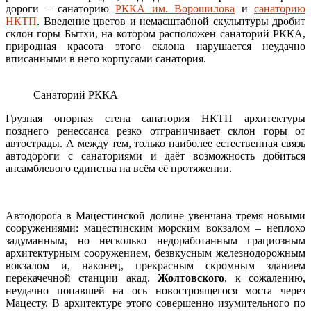
дороги – санаторию
РККА им. Ворошилова
и
санаторию
НКТП
. Введение цветов и немасштабной скульптуры дробит
склон горы Бытхи, на котором расположен санаторий РККА,
природная красота этого склона нарушается неудачно
вписанными в него корпусами санатория.
Санаторий РККА
Грузная опорная стена санатория НКТП архитектуры
позднего ренессанса резко отграничивает склон горы от
автострады. А между тем, только наиболее естественная связь
автодороги с санаториями и даёт возможность добиться
ансамблевого единства на всём её протяжении.
Автодорога в Мацестинской долине увенчана тремя новыми
сооружениями: мацестинским морским вокзалом – неплохо
задуманным, но несколько недоработанным грациозным
архитектурным сооружением, безвкусным железнодорожным
вокзалом и, наконец, прекрасным скромным зданием
перекачечной станции акад.
Жолтовского
, к сожалению,
неудачно попавшей на ось новостроящегося моста через
Мацесту. В архитектуре этого совершенно изумительного по