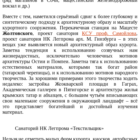
(ряд магазинов в Сочи, мацестинский железнодорожный
вокзал и др.)
Вместе с тем, наметился серьёзный сдвиг к более глубокому и
синтетическому подходу к архитектурному образу и масштабу
курортного сооружения. Перекачечная станция на Мацесте
Жолтовского
, проект санатория
КСУ проф. Самойлова
,
проект санатория НК Легпрома арх. М. Гинзбурга – в этих
вещах уже выявляется новый архитектурный образ курорта.
Заметна тенденция к использованию созвучных нам
жизнерадостных, исключительно человечных мотивов
архитектуры Остии и Помпеи. Заметна тяга к использованию
естественных материалов, которыми так богат район
(татарской черепицы), и к использованию мотивов народного
творчества. За хорошими примерами этого творчества ходить
недалеко: застройка Жоэкварской площади в Гаграх,
Академическая галлереи в Пятигорске и архитектура жилья
крымских татар и абхазцев, с большим чутьём вписывающих
свои маленькие сооружения в окружающий ландшафт – всё
это представляет богатейший и достойный изучения
материал.
Санаторий НК Легпрома «Текстильщик»
Нельзя не отметить малых форм курорта, киосков, автобусных