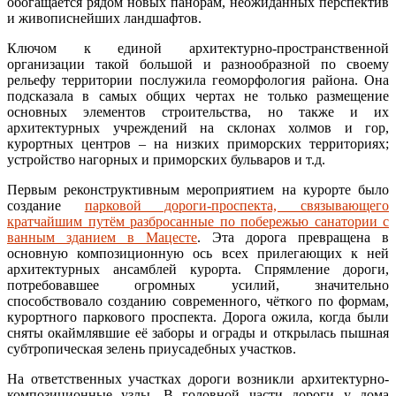
обогащается рядом новых панорам, неожиданных перспектив
и живописнейших ландшафтов.
Ключом к единой архитектурно-пространственной
организации такой большой и разнообразной по своему
рельефу территории послужила геоморфология района. Она
подсказала в самых общих чертах не только размещение
основных элементов строительства, но также и их
архитектурных учреждений на склонах холмов и гор,
курортных центров – на низких приморских территориях;
устройство нагорных и приморских бульваров и т.д.
Первым реконструктивным мероприятием на курорте было
создание
парковой дороги-проспекта, связывающего
кратчайшим путём разбросанные по побережью санатории с
ванным зданием в Мацесте
. Эта дорога превращена в
основную композиционную ось всех прилегающих к ней
архитектурных ансамблей курорта. Спрямление дороги,
потребовавшее огромных усилий, значительно
способствовало созданию современного, чёткого по формам,
курортного паркового проспекта. Дорога ожила, когда были
сняты окаймлявшие её заборы и ограды и открылась пышная
субтропическая зелень приусадебных участков.
На ответственных участках дороги возникли архитектурно-
композиционные узлы. В головной части дороги у дома