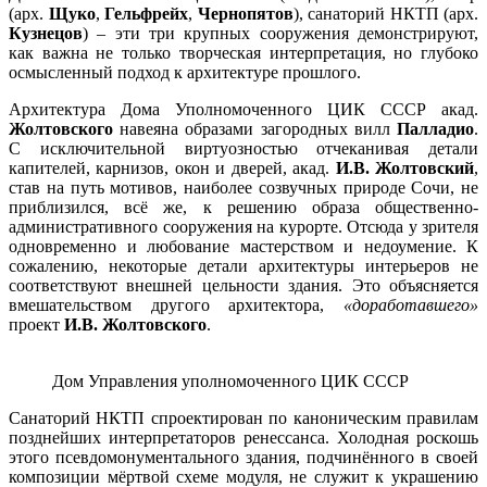
(арх.
Щуко
,
Гельфрейх
,
Чернопятов
), санаторий НКТП (арх.
Кузнецов
) – эти три крупных сооружения демонстрируют,
как важна не только творческая интерпретация, но глубоко
осмысленный подход к архитектуре прошлого.
Архитектура Дома Уполномоченного ЦИК СССР акад.
Жолтовского
навеяна образами загородных вилл
Палладио
.
С исключительной виртуозностью отчеканивая детали
капителей, карнизов, окон и дверей, акад.
И.В. Жолтовский
,
став на путь мотивов, наиболее созвучных природе Сочи, не
приблизился, всё же, к решению образа общественно-
административного сооружения на курорте. Отсюда у зрителя
одновременно и любование мастерством и недоумение. К
сожалению, некоторые детали архитектуры интерьеров не
соответствуют внешней цельности здания. Это объясняется
вмешательством другого архитектора,
«доработавшего»
проект
И.В. Жолтовского
.
Дом Управления уполномоченного ЦИК СССР
Санаторий НКТП спроектирован по каноническим правилам
позднейших интерпретаторов ренессанса. Холодная роскошь
этого псевдомонументального здания, подчинённого в своей
композиции мёртвой схеме модуля, не служит к украшению