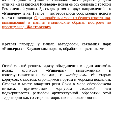
отдыха
«Кавказская Ривьера»
новая её ось совпала с трассой
Ремесленной улицы. Здесь для развязки двух направлений – к
«Ривьере»
и на Туапсе – потребовалось сооружение нового
моста и площади.
Однопролётный мост из белого известняка,
вызывающий в памяти итальянские образы, построен по
проекту акад.
Жолтовского
.
Круглая площадь у начала автодороги, связавшая парк
«Ривьеры»
с Хлудовским парком, обработана цветниками.
Остаётся ещё решить задачу объединения в один ансамбль
новых корпусов
«Ривьеры»
, выдержанных в
конструктивистских формах, с
«модерном»
её старых
корпусов, с мостом, строящимся портом и морским вокзалом.
Стрелка в месте впадения реки Сочи в море обезображена
низким, приземистым корпусом столовой, чем
подчёркивается разнобой архитектурной обработки этой
территории как со стороны моря, так и с нового моста.