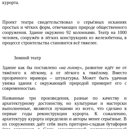
курорта.
Проект театра свидетельствовал о серьёзных исканиях
простых и чётких форм, отвечающих природе общественного
сооружения. Здание окружено 92 колоннами. Театр на 1000
человек, сооружён в лёгких конструкциях из железобетона, в
процессе строительства становится всё тяжелее.
Зимний театр
Здание как бы поставлено
«на голову»
, развитие идёт не от
тяжёлого к лёгкому, а от лёгкого к тяжёлому. Вместо
прозрачного мрамора – штукатурка. Может быть удачная
увязка здания с окружающей природой примирит его с
современностью.
Названные три произведения, разные по качеству и
архитектурному достоинству, но культурные и мастерски
выполненные, являются лучшими из всего, что сделано в
первые годы реконструкции курорта. К сожалению,
архитектуру курорта определяли и авторы менее серьёзные. В
их сооружениях даёт себя знать приторно-сладкая бутафория