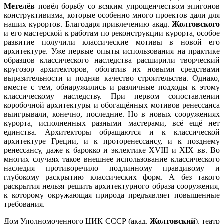
Метелёв
повёл борьбу со всяким упрощенчеством эпигонов
конструктивизма, которые особенно много проектов дали для
наших курортов. Благодаря привлечению акад.
Жолтовского
и его мастерской к работам по реконструкции курорта, особое
развитие получили классические мотивы в новой его
архитектуре. Уже первые опыты использования на практике
образцов классического наследства расширили творческий
кругозор архитекторов, обогатив их новыми средствами
выразительности и подняв качество строительства. Однако,
вместе с тем, обнаружились и различные подходы к этому
классическому наследству. При первом сопоставлении
коробочной архитектуры и обогащённых мотивов ренессанса
выигрывали, конечно, последние. Но в новых сооружениях
курорта, исполненных разными мастерами, всё ещё нет
единства. Архитекторы обращаются и к классической
архитектуре Греции, и к проторенессансу, и к позднему
ренессансу, даже к барокко и эклектике XVIII и XIX вв. Во
многих случаях такое внешнее использование классического
наследия противоречило подлинному правдивому и
глубокому раскрытию классических форм. А без такого
раскрытия нельзя решить архитектурного образа сооружения,
к которому окружающая природа предъявляет повышенные
требования.
Дом Уполномоченного ЦИК СССР (акад.
Жолтовский
), театр