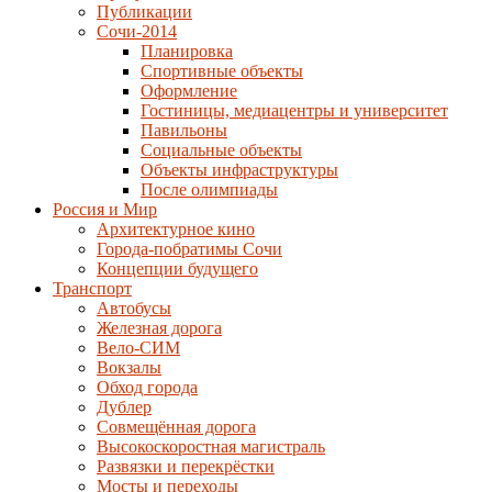
Публикации
Сочи-2014
Планировка
Спортивные объекты
Оформление
Гостиницы, медиацентры и университет
Павильоны
Социальные объекты
Объекты инфраструктуры
После олимпиады
Россия и Мир
Архитектурное кино
Города-побратимы Сочи
Концепции будущего
Транспорт
Автобусы
Железная дорога
Вело-СИМ
Вокзалы
Обход города
Дублер
Совмещённая дорога
Высокоскоростная магистраль
Развязки и перекрёстки
Мосты и переходы