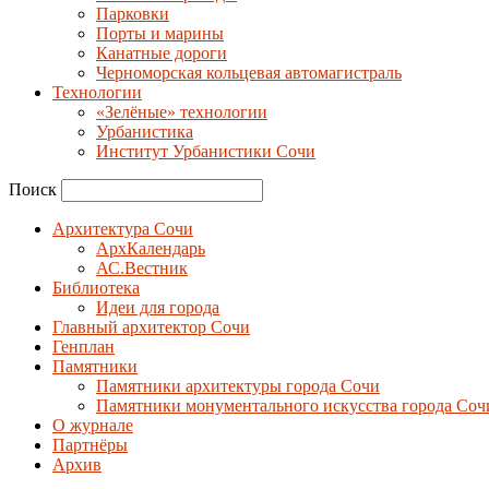
Парковки
Порты и марины
Канатные дороги
Черноморская кольцевая автомагистраль
Технологии
«Зелёные» технологии
Урбанистика
Институт Урбанистики Сочи
Поиск
Архитектура Сочи
АрхКалендарь
АС.Вестник
Библиотека
Идеи для города
Главный архитектор Сочи
Генплан
Памятники
Памятники архитектуры города Сочи
Памятники монументального искусства города Соч
О журнале
Партнёры
Архив