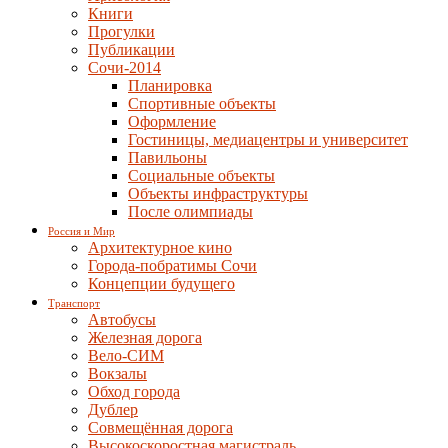
Книги
Прогулки
Публикации
Сочи-2014
Планировка
Спортивные объекты
Оформление
Гостиницы, медиацентры и университет
Павильоны
Социальные объекты
Объекты инфраструктуры
После олимпиады
Россия и Мир
Архитектурное кино
Города-побратимы Сочи
Концепции будущего
Транспорт
Автобусы
Железная дорога
Вело-СИМ
Вокзалы
Обход города
Дублер
Совмещённая дорога
Высокоскоростная магистраль