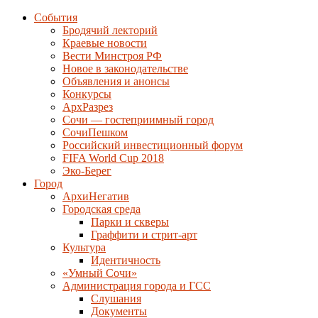
События
Бродячий лекторий
Краевые новости
Вести Минстроя РФ
Новое в законодательстве
Объявления и анонсы
Конкурсы
АрхРазрез
Сочи — гостеприимный город
СочиПешком
Российский инвестиционный форум
FIFA World Cup 2018
Эко-Берег
Город
АрхиНегатив
Городская среда
Парки и скверы
Граффити и стрит-арт
Культура
Идентичность
«Умный Сочи»
Администрация города и ГСС
Слушания
Документы