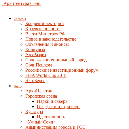
Архитектура Сочи
События
Бродячий лекторий
Краевые новости
Вести Минстроя РФ
Новое в законодательстве
Объявления и анонсы
Конкурсы
АрхРазрез
Сочи — гостеприимный город
СочиПешком
Российский инвестиционный форум
FIFA World Cup 2018
Эко-Берег
Город
АрхиНегатив
Городская среда
Парки и скверы
Граффити и стрит-арт
Культура
Идентичность
«Умный Сочи»
Администрация города и ГСС