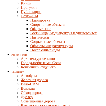
Книги
Прогулки
Публикации
Сочи-2014
Планировка
Спортивные объекты
Оформление
Гостиницы, медиацентры и университет
Павильоны
Социальные объекты
Объекты инфраструктуры
После олимпиады
Россия и Мир
Архитектурное кино
Города-побратимы Сочи
Концепции будущего
Транспорт
Автобусы
Железная дорога
Вело-СИМ
Вокзалы
Обход города
Дублер
Совмещённая дорога
Высокоскоростная магистраль