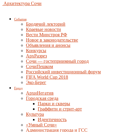
Архитектура Сочи
События
Бродячий лекторий
Краевые новости
Вести Минстроя РФ
Новое в законодательстве
Объявления и анонсы
Конкурсы
АрхРазрез
Сочи — гостеприимный город
СочиПешком
Российский инвестиционный форум
FIFA World Cup 2018
Эко-Берег
Город
АрхиНегатив
Городская среда
Парки и скверы
Граффити и стрит-арт
Культура
Идентичность
«Умный Сочи»
Администрация города и ГСС