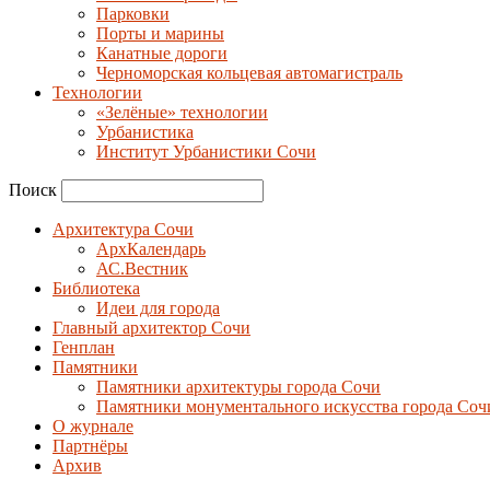
Парковки
Порты и марины
Канатные дороги
Черноморская кольцевая автомагистраль
Технологии
«Зелёные» технологии
Урбанистика
Институт Урбанистики Сочи
Поиск
Архитектура Сочи
АрхКалендарь
АС.Вестник
Библиотека
Идеи для города
Главный архитектор Сочи
Генплан
Памятники
Памятники архитектуры города Сочи
Памятники монументального искусства города Соч
О журнале
Партнёры
Архив