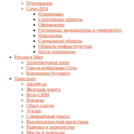
Публикации
Сочи-2014
Планировка
Спортивные объекты
Оформление
Гостиницы, медиацентры и университет
Павильоны
Социальные объекты
Объекты инфраструктуры
После олимпиады
Россия и Мир
Архитектурное кино
Города-побратимы Сочи
Концепции будущего
Транспорт
Автобусы
Железная дорога
Вело-СИМ
Вокзалы
Обход города
Дублер
Совмещённая дорога
Высокоскоростная магистраль
Развязки и перекрёстки
Мосты и переходы