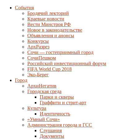
События
Бродячий лекторий
Краевые новости
Вести Минстроя РФ
Новое в законодательстве
Объявления и анонсы
Конкурсы
АрхРазрез
Сочи — гостеприимный город
СочиПешком
Российский инвестиционный форум
FIFA World Cup 2018
Эко-Берег
Город
АрхиНегатив
Городская среда
Парки и скверы
Граффити и стрит-арт
Культура
Идентичность
«Умный Сочи»
Администрация города и ГСС
Слушания
Документы