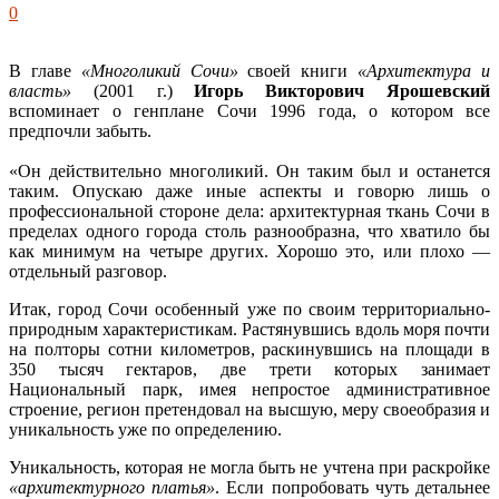
0
В главе
«Многоликий Сочи»
своей книги
«Архитектура и
власть»
(2001 г.)
Игорь Викторович Ярошевский
вспоминает о генплане Сочи 1996 года, о котором все
предпочли забыть.
«Он действительно многоликий. Он таким был и останется
таким. Опускаю даже иные аспекты и говорю лишь о
профессиональной стороне дела: архитектурная ткань Сочи в
пределах одного города столь разнообразна, что хватило бы
как минимум на четыре других. Хорошо это, или плохо —
отдельный разговор.
Итак, город Сочи особенный уже по своим территориально-
природным характеристикам. Растянувшись вдоль моря почти
на полторы сотни километров, раскинувшись на площади в
350 тысяч гектаров, две трети которых занимает
Национальный парк, имея непростое административное
строение, регион претендовал на высшую, меру своеобразия и
уникальность уже по определению.
Уникальность, которая не могла быть не учтена при раскройке
«архитектурного платья»
. Если попробовать чуть детальнее