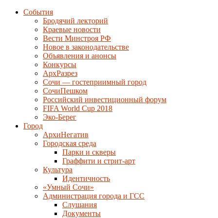
События
Бродячий лекторий
Краевые новости
Вести Минстроя РФ
Новое в законодательстве
Объявления и анонсы
Конкурсы
АрхРазрез
Сочи — гостеприимный город
СочиПешком
Российский инвестиционный форум
FIFA World Cup 2018
Эко-Берег
Город
АрхиНегатив
Городская среда
Парки и скверы
Граффити и стрит-арт
Культура
Идентичность
«Умный Сочи»
Администрация города и ГСС
Слушания
Документы