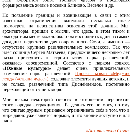
формировались жилые поселки Блиново, Веселое и др.
Но появление границы и возникающие в связи с этим
известные ограничения вынудили несколько иначе
посмотреть на перспективы освоения этой долины. Мы,
архитекторы, пришли к мысли, что здесь, в этом тихом и
благодатном месте можно было бы восполнить один из самых
досадных недостатков для современного Сочи, а именно —
отсутствие крупных развлекательных комплексов. Так что
идея сочинца Сергея Матвеева, предложившего несколько лет
назад приступить к строительству парка развлечений,
оказалась своевременной. Соседство с парком совхоза
«Южные культуры»
делает очень привлекательным
размещение парка развлечений.
Проект назван «Меджик
ленд» («страна чудес»)
, содержит элементы лучших детских, и
не только, развлечений типа Диснейлендов, постепенно
переходящий от суши к морю.
Мне знаком некоторый скепсис в отношении перспектив
этого городка аттракционов. Разделить его не могу, потому
что считаю дурным признаком ограничивать себя в том, что в
мире давно уже является нормой, и что вполне доступно и для
нас.»
«Архитектура Сочи»