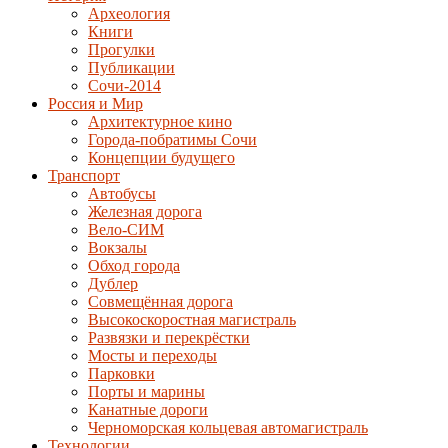
Археология
Книги
Прогулки
Публикации
Сочи-2014
Россия и Мир
Архитектурное кино
Города-побратимы Сочи
Концепции будущего
Транспорт
Автобусы
Железная дорога
Вело-СИМ
Вокзалы
Обход города
Дублер
Совмещённая дорога
Высокоскоростная магистраль
Развязки и перекрёстки
Мосты и переходы
Парковки
Порты и марины
Канатные дороги
Черноморская кольцевая автомагистраль
Технологии