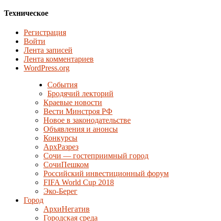
Техническое
Регистрация
Войти
Лента записей
Лента комментариев
WordPress.org
События
Бродячий лекторий
Краевые новости
Вести Минстроя РФ
Новое в законодательстве
Объявления и анонсы
Конкурсы
АрхРазрез
Сочи — гостеприимный город
СочиПешком
Российский инвестиционный форум
FIFA World Cup 2018
Эко-Берег
Город
АрхиНегатив
Городская среда