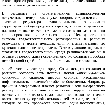
такого проектирования. Денег не дают, понятие социального
заказа размыто до неузнаваемости.
В результате за стратегическими планировочными
документами теперь, как я уже говорил, сохраняется лишь
значение регулятора функционального зонирования
территории и общегородского каркаса, а проекты детальных
планировок практически не имеют сегодня ни заказчика, ни
финансирования, ни реального спроса. Некогда стройная
система градостроительного регулирования в регионах
разрушена, а новые подходы, если и примечательны, до
кристаллизации еще не доведены. В этих условиях отдельные
фрагменты градостроительной среды развиваются как бы в
отрыве от целого, живут своей жизнью, но составить прообраз
некоей новой стройной и четкой системы не в состоянии.
<…>В этом смысле для города Сочи, история создания и
расцвета которого есть история любви
«провинциальной
красотки»
и сильной, щедрой столицы, неожиданная
инфантильность последней особенно болезненна. Например,
прежним генеральным планом развития Сочи Лазаревскому
району с его поистине гигантскими территориальными
ресурсами пророчилось самое активное развитие, прежде
всего именно курортной составляющей. А на деле, то бишь
сегодня, от тех пророчеств остались одни воспоминания,