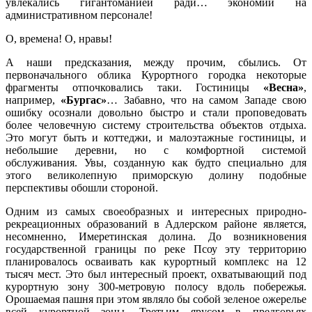
увлекались гигантоманией ради… экономии на
административном персонале!
О, времена! О, нравы!
А наши предсказания, между прочим, сбылись. От
первоначального облика Курортного городка некоторые
фрагменты отпочковались таки. Гостиницы
«Весна»
,
например,
«Бургас»
… Забавно, что на самом Западе свою
ошибку осознали довольно быстро и стали проповедовать
более человечную систему строительства объектов отдыха.
Это могут быть и коттеджи, и малоэтажные гостиницы, и
небольшие деревни, но с комфортной системой
обслуживания. Увы, созданную как будто специально для
этого великолепную приморскую долину подобные
перспективы обошли стороной.
Одним из самых своеобразных и интересных природно-
рекреационных образований в Адлерском районе является,
несомненно, Имеретинская долина. До возникновения
государственной границы по реке Псоу эту территорию
планировалось осваивать как курортный комплекс на 12
тысяч мест. Это был интересный проект, охватывающий под
курортную зону 300-метровую полосу вдоль побережья.
Орошаемая пашня при этом являло бы собой зеленое ожерелье
всей курортной зоны. Третьим ярусом в предгорьях