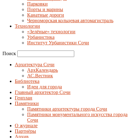
Парковки
Порты и марины
Канатные дороги
Черноморская кольцевая автомагистраль
Технологии
«Зелёные» технологии
Урбанистика
Институт Урбанистики Сочи
Поиск
Архитектура Сочи
АрхКалендарь
АС.Вестник
Библиотека
Идеи для города
Главный архитектор Сочи
Генплан
Памятники
Памятники архитектуры города Сочи
Памятники монументального искусства города
Сочи
О журнале
Партнёры
Архив