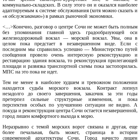
коммунально-складских. В силу этого он и оказался наиболее
адаптируемым к системе обслуживания (хотя можно сказать и
«к обслуживанию»
) в рамках рыночной экономики.
<…>Конечно, разговор о центре Сочи не может быть полным
без упоминания главной здесь градообразующей оси
железнодорожный вокзал — морской вокзал. Увы, она в
целом пока предстает в незавершенном виде. Если с
последним мы справились успешно — Министерство путей
сообщения провело очень интересную реконструкцию и
реставрацию здания вокзала, то реконструкция прилегающей
площади и развязка транспортной схемы пока застопорилась.
МПС на это пока не идет.
Тем не менее в наиболее худшем и тревожном положении
находится судьба морского вокзала. Контракт лопнул
незадолго до своего завершения, заказчик за эти годы
претерпел сильные структурные изменения, и пока
перспектив особых по улучшению ситуации не видно. А
покуда и реконструкция центра Сочи остается незавершенной,
город лишен комфортного выхода к морю.
Неразрывно с темой морских ворот связана и другая, еще
более печальная, быть может, страница в истории
современной архитектуры Сочи. Город начисто лишен