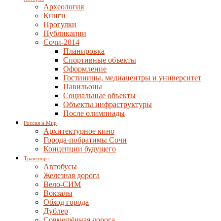
Археология
Книги
Прогулки
Публикации
Сочи-2014
Планировка
Спортивные объекты
Оформление
Гостиницы, медиацентры и университет
Павильоны
Социальные объекты
Объекты инфраструктуры
После олимпиады
Россия и Мир
Архитектурное кино
Города-побратимы Сочи
Концепции будущего
Транспорт
Автобусы
Железная дорога
Вело-СИМ
Вокзалы
Обход города
Дублер
Совмещённая дорога