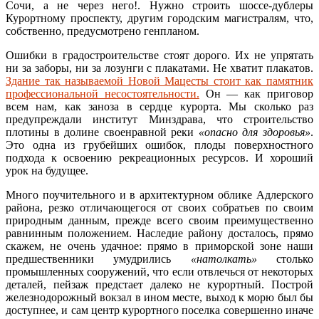
Сочи, а не через него!. Нужно строить шоссе-дублеры
Курортному проспекту, другим городским магистралям, что,
собственно, предусмотрено генпланом.
Ошибки в градостроительстве стоят дорого. Их не упрятать
ни за заборы, ни за лозунги с плакатами. Не хватит плакатов.
Здание так называемой Новой Мацесты стоит как памятник
профессиональной несостоятельности.
Он — как приговор
всем нам, как заноза в сердце курорта. Мы сколько раз
предупреждали институт Минздрава, что строительство
плотины в долине своенравной реки
«опасно для здоровья»
.
Это одна из грубейших ошибок, плоды поверхностного
подхода к освоению рекреационных ресурсов. И хороший
урок на будущее.
Много поучительного и в архитектурном облике Адлерского
района, резко отличающегося от своих собратьев по своим
природным данным, прежде всего своим преимущественно
равнинным положением. Наследие району досталось, прямо
скажем, не очень удачное: прямо в приморской зоне наши
предшественники умудрились
«натолкать»
столько
промышленных сооружений, что если отвлечься от некоторых
деталей, пейзаж предстает далеко не курортный. Построй
железнодорожный вокзал в ином месте, выход к морю был бы
доступнее, и сам центр курортного поселка совершенно иначе