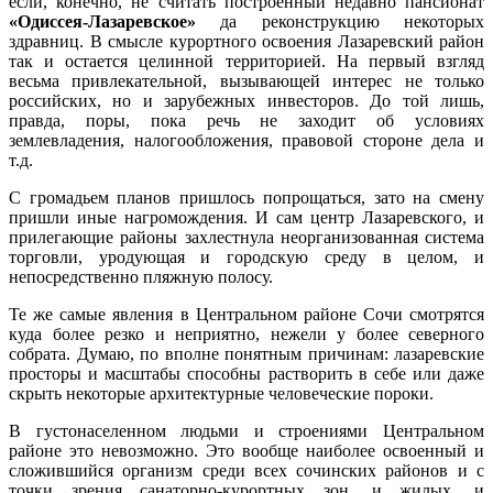
если, конечно, не считать построенный недавно пансионат
«Одиссея-Лазаревское»
да реконструкцию некоторых
здравниц. В смысле курортного освоения Лазаревский район
так и остается целинной территорией. На первый взгляд
весьма привлекательной, вызывающей интерес не только
российских, но и зарубежных инвесторов. До той лишь,
правда, поры, пока речь не заходит об условиях
землевладения, налогообложения, правовой стороне дела и
т.д.
С громадьем планов пришлось попрощаться, зато на смену
пришли иные нагромождения. И сам центр Лазаревского, и
прилегающие районы захлестнула неорганизованная система
торговли, уродующая и городскую среду в целом, и
непосредственно пляжную полосу.
Те же самые явления в Центральном районе Сочи смотрятся
куда более резко и неприятно, нежели у более северного
собрата. Думаю, по вполне понятным причинам: лазаревские
просторы и масштабы способны растворить в себе или даже
скрыть некоторые архитектурные человеческие пороки.
В густонаселенном людьми и строениями Центральном
районе это невозможно. Это вообще наиболее освоенный и
сложившийся организм среди всех сочинских районов и с
точки зрения санаторно-курортных зон, и жилых, и