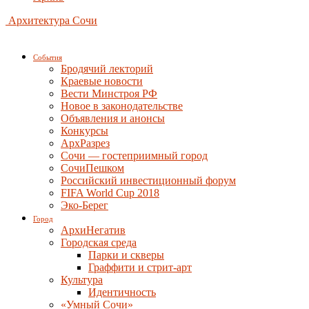
Архитектура Сочи
События
Бродячий лекторий
Краевые новости
Вести Минстроя РФ
Новое в законодательстве
Объявления и анонсы
Конкурсы
АрхРазрез
Сочи — гостеприимный город
СочиПешком
Российский инвестиционный форум
FIFA World Cup 2018
Эко-Берег
Город
АрхиНегатив
Городская среда
Парки и скверы
Граффити и стрит-арт
Культура
Идентичность
«Умный Сочи»