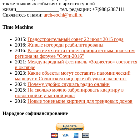
также знаковых событиях в архитектурной
жизни_________________ тел. редакции: +7(988)2387111
Свяжитесь с нами:
arch-sochi@mail.ru
Time Machine
2015
:
Градостроительный совет 22 июля 2015 года
2016
:
Живые изгороди реабилитированы
2016
:
Развитие яхтинга станет приоритетным проектом
региона на форуме "Сочи-2016"
2021
:
Международный фестиваль «Зодчество» состоится
в октябре
2023
:
Какие объекты могут составить паломнический
маршрут в Сочинском нацпарке обсудили эксперты
2024
:
Почему удобно слушать радио онлайн
2025
:
На сколько можно забронировать квартиру в
новостройке у застройщика
2016
:
Новые тоненькие кирпичи для трендовых домов
Народное софинансирование