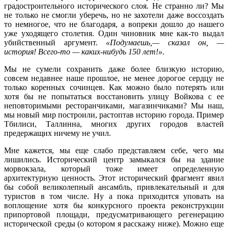
градостроительного исторического слоя. Не странно ли? Мы
не только не смогли уберечь, но не захотели даже воссоздать
то немногое, что не благодаря, а вопреки дошло до нашего
уже уходящего столетия. Один чиновник мне как-то выдал
убийственный аргумент.
«Подумаешь,— сказал он, —
история! Всего-то — каких-нибудь 150 лет!»
.
Мы не сумели сохранить даже более близкую историю,
совсем недавнее наше прошлое, не менее дорогое сердцу не
только коренных сочинцев. Как можно было потерять или
хотя бы не попытаться восстановить улицу Войкова с ее
неповторимыми ресторанчиками, магазинчиками? Мы наш,
мы новый мир построили, растоптав историю города. Пример
Тбилиси, Таллинна, многих других городов властей
предержащих ничему не учил.
Мне кажется, мы еще слабо представляем себе, чего мы
лишились. Исторический центр замыкался бы на здание
морвокзала, который тоже имеет определенную
архитектурную ценность. Этот исторический фрагмент явил
бы собой великолепный ансамбль, привлекательный и для
туристов в том числе. Ну а пока приходится уповать на
воплощение хотя бы конкурсного проекта реконструкции
припортовой площади, предусматривающего регенерацию
исторической среды (о котором я расскажу ниже). Можно еще