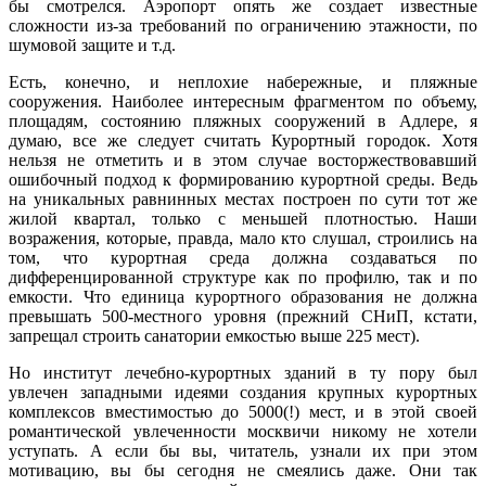
бы смотрелся. Аэропорт опять же создает известные
сложности из-за требований по ограничению этажности, по
шумовой защите и т.д.
Есть, конечно, и неплохие набережные, и пляжные
сооружения. Наиболее интересным фрагментом по объему,
площадям, состоянию пляжных сооружений в Адлере, я
думаю, все же следует считать Курортный городок. Хотя
нельзя не отметить и в этом случае восторжествовавший
ошибочный подход к формированию курортной среды. Ведь
на уникальных равнинных местах построен по сути тот же
жилой квартал, только с меньшей плотностью. Наши
возражения, которые, правда, мало кто слушал, строились на
том, что курортная среда должна создаваться по
дифференцированной структуре как по профилю, так и по
емкости. Что единица курортного образования не должна
превышать 500-местного уровня (прежний СНиП, кстати,
запрещал строить санатории емкостью выше 225 мест).
Но институт лечебно-курортных зданий в ту пору был
увлечен западными идеями создания крупных курортных
комплексов вместимостью до 5000(!) мест, и в этой своей
романтической увлеченности москвичи никому не хотели
уступать. А если бы вы, читатель, узнали их при этом
мотивацию, вы бы сегодня не смеялись даже. Они так