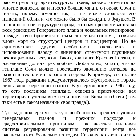
рассмотреть эту архитектурную ткань, можно ответить на
многие вопросы, да и просто больше узнать о городе Сочи и
понять, почему именно так, а не иначе сложился его
нынешний облик и что можно было бы ожидать в будущем. В
планировочной структуре города, которая прослеживается во
всех редакциях Генерального плана и локальных планировок,
прежде всего бросается в глаза линейная система, развитая
вдоль моря со структурой центров и под-центров. Но не
единственная: другая особенность заключается в
использовании наряду с линейной структурой глубинных
рекреационных ресурсов. Таких, как та же Красная Поляна, и
населенные долины рек вообще. Любопытно, кстати, что на
генплане Сочи можно проследить эволюцию взглядов на
развитие тех или иных районов города. К примеру, в генплане
1967 года редакции предусматривалось обустройство города
лишь вдоль береговой полосы. В утвержденном в 1996 году,
то есть последнем генплане, охвачена практически вся
территория с учетом всех сел и поселков Большого Сочи (все-
таки есть в таком названии своя правда!).
Тут надо подчеркнуть такую особенность предшествующих
генеральных планов и прежних подходов к
градостроительным принципам, как жесткая плановая
система регулирования развития территорий, когда все
расписывалось буквально по годам. Сегодня, к счастью или к