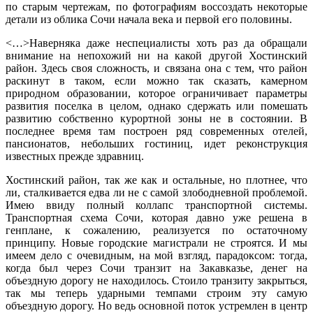
по старым чертежам, по фотографиям воссоздать некоторые
детали из облика Сочи начала века и первой его половины.
<…>Наверняка даже неспециалисты хоть раз да обращали
внимание на непохожий ни на какой другой Хостинский
район. Здесь своя сложность, и связана она с тем, что район
раскинут в таком, если можно так сказать, камерном
природном образовании, которое ограничивает параметры
развития поселка в целом, однако сдержать или помешать
развитию собственно курортной зоны не в состоянии. В
последнее время там построен ряд современных отелей,
пансионатов, небольших гостиниц, идет реконструкция
известных прежде здравниц.
Хостинский район, так же как и остальные, но плотнее, что
ли, сталкивается едва ли не с самой злободневной проблемой.
Имею ввиду полный коллапс транспортной системы.
Транспортная схема Сочи, которая давно уже решена в
генплане, к сожалению, реализуется по остаточному
принципу. Новые городские магистрали не строятся. И мы
имеем дело с очевидным, на мой взгляд, парадоксом: тогда,
когда был через Сочи транзит на Закавказье, денег на
объездную дорогу не находилось. Стоило транзиту закрыться,
так мы теперь ударными темпами строим эту самую
объездную дорогу. Но ведь основной поток устремлен в центр