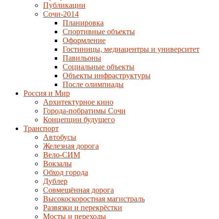
Публикации
Сочи-2014
Планировка
Спортивные объекты
Оформление
Гостиницы, медиацентры и университет
Павильоны
Социальные объекты
Объекты инфраструктуры
После олимпиады
Россия и Мир
Архитектурное кино
Города-побратимы Сочи
Концепции будущего
Транспорт
Автобусы
Железная дорога
Вело-СИМ
Вокзалы
Обход города
Дублер
Совмещённая дорога
Высокоскоростная магистраль
Развязки и перекрёстки
Мосты и переходы